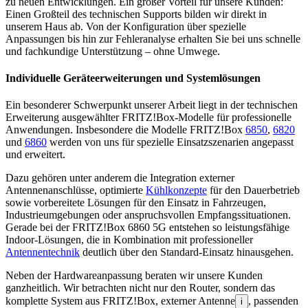
zu neuen Entwicklungen. Ein großer Vorteil für unsere Kunden:
Einen Großteil des technischen Supports bilden wir direkt in
unserem Haus ab. Von der Konfiguration über spezielle
Anpassungen bis hin zur Fehleranalyse erhalten Sie bei uns schnelle
und fachkundige Unterstützung – ohne Umwege.
Individuelle Geräteerweiterungen und Systemlösungen
Ein besonderer Schwerpunkt unserer Arbeit liegt in der technischen
Erweiterung ausgewählter FRITZ!Box-Modelle für professionelle
Anwendungen. Insbesondere die Modelle FRITZ!Box
6850
,
6820
und
6860
werden von uns für spezielle Einsatzszenarien angepasst
und erweitert.
Dazu gehören unter anderem die Integration externer
Antennenanschlüsse, optimierte
Kühlkonzepte
für den Dauerbetrieb
sowie vorbereitete Lösungen für den Einsatz in Fahrzeugen,
Industrieumgebungen oder anspruchsvollen Empfangssituationen.
Gerade bei der FRITZ!Box 6860 5G entstehen so leistungsfähige
Indoor-Lösungen, die in Kombination mit professioneller
Antennentechnik
deutlich über den Standard-Einsatz hinausgehen.
Neben der Hardwareanpassung beraten wir unsere Kunden
ganzheitlich. Wir betrachten nicht nur den Router, sondern das
komplette System aus FRITZ!Box, externer Antenne
, passenden
i