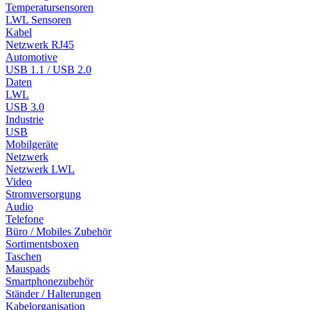
Temperatursensoren
LWL Sensoren
Kabel
Netzwerk RJ45
Automotive
USB 1.1 / USB 2.0
Daten
LWL
USB 3.0
Industrie
USB
Mobilgeräte
Netzwerk
Netzwerk LWL
Video
Stromversorgung
Audio
Telefone
Büro / Mobiles Zubehör
Sortimentsboxen
Taschen
Mauspads
Smartphonezubehör
Ständer / Halterungen
Kabelorganisation