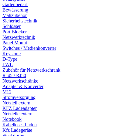
Gartenbedarf
Bewässerung
Mähzubehör
Sicherheitstechnik
Schlösser
Port Blocker
Netzwerktechnik
Panel Mount
Switches / Medienkonverter
Keystone
D-Type
LWL
Zubehör für Netzwerkschrank
RJ45 / RJ50
Netzwerkschränke
Adapter & Konverter
M12
Stromversorgung
Netzteil extern
KFZ Ladeadapter
Netzteile extern
Notebook
Kabelloses Laden
Kfz Ladegeräte
Steckdosen