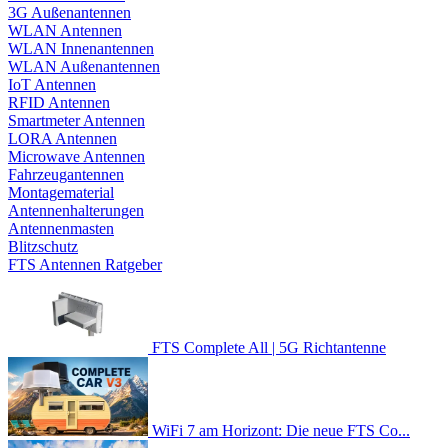
3G Außenantennen
WLAN Antennen
WLAN Innenantennen
WLAN Außenantennen
IoT Antennen
RFID Antennen
Smartmeter Antennen
LORA Antennen
Microwave Antennen
Fahrzeugantennen
Montagematerial
Antennenhalterungen
Antennenmasten
Blitzschutz
FTS Antennen Ratgeber
FTS Complete All | 5G Richtantenne
WiFi 7 am Horizont: Die neue FTS Co...