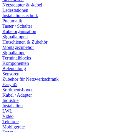
Netzadapter & -kabel
Ladestationen
Installationstechnik
Pneumatik
Taster / Schalter
Kabelorganisation
Signallampen
Hutschienen & Zubehör
Montagezubehör
Signallampe
Terminalblocks
Komponenten
Beleuchtung
Sensoren
Zubehör für Netzwerkschrank
Easy 45
Sortimentsboxen
Kabel / Adapter
Industrie
Installation
LWL
Video
Telefone
Mobilgeräte