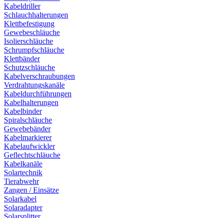
Kabeldriller
Schlauchhalterungen
Klettbefestigung
Gewebeschläuche
Isolierschläuche
Schrumpfschläuche
Klettbänder
Schutzschläuche
Kabelverschraubungen
Verdrahtungskanäle
Kabeldurchführungen
Kabelhalterungen
Kabelbinder
Spiralschläuche
Gewebebänder
Kabelmarkierer
Kabelaufwickler
Geflechtschläuche
Kabelkanäle
Solartechnik
Tierabwehr
Zangen / Einsätze
Solarkabel
Solaradapter
Solarsplitter