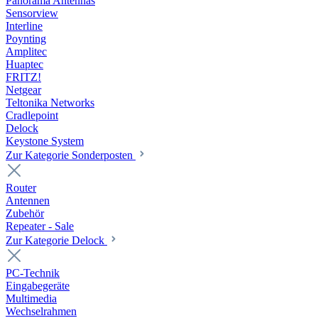
Panorama Antennas
Sensorview
Interline
Poynting
Amplitec
Huaptec
FRITZ!
Netgear
Teltonika Networks
Cradlepoint
Delock
Keystone System
Zur Kategorie Sonderposten
Router
Antennen
Zubehör
Repeater - Sale
Zur Kategorie Delock
PC-Technik
Eingabegeräte
Multimedia
Wechselrahmen