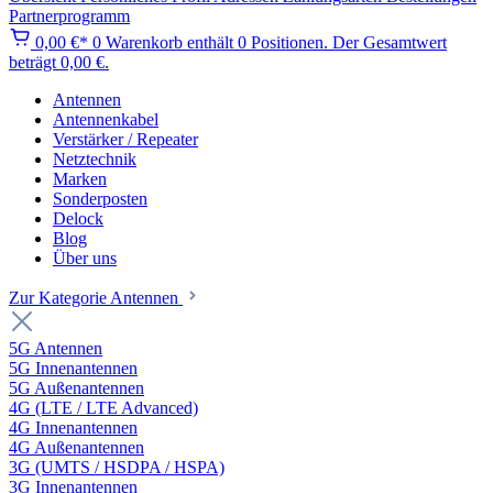
Partnerprogramm
0,00 €*
0
Warenkorb enthält 0 Positionen. Der Gesamtwert
beträgt 0,00 €.
Antennen
Antennenkabel
Verstärker / Repeater
Netztechnik
Marken
Sonderposten
Delock
Blog
Über uns
Zur Kategorie Antennen
5G Antennen
5G Innenantennen
5G Außenantennen
4G (LTE / LTE Advanced)
4G Innenantennen
4G Außenantennen
3G (UMTS / HSDPA / HSPA)
3G Innenantennen