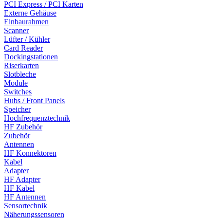
PCI Express / PCI Karten
Externe Gehäuse
Einbaurahmen
Scanner
Lüfter / Kühler
Card Reader
Dockingstationen
Riserkarten
Slotbleche
Module
Switches
Hubs / Front Panels
Speicher
Hochfrequenztechnik
HF Zubehör
Zubehör
Antennen
HF Konnektoren
Kabel
Adapter
HF Adapter
HF Kabel
HF Antennen
Sensortechnik
Näherungssensoren