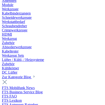
Antennen
Module
Werkzeuge
Kabelbinderzangen
Schneidewerkzeuge
Werkstattbedarf
Schraubendreher
Crimpwerkzeuge
HDMI
Werkzeug
Zubehör
Abisolierwerkzeuge
Kabeltester
Werkzeug Sets
Lüfter / Kühl- / Heizsysteme
Zubehör
Kühlkörper
DC Lüfter
Zur Kategorie Blog
FTS Mobilfunk News
FTS Business Service Blog
FTS FAQ
FTS Lexikon
FTS Antennen Ratgeber