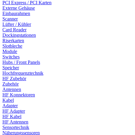
PCI Express / PCI Karten
Externe Gehäuse
Einbaurahmen
Scanner
Lüfter / Kühler
Card Reader
Dockingstationen
Riserkarten
Slotbleche
Module
Switches
Hubs / Front Panels
Speicher
Hochfrequenztechnik
HF Zubehör
Zubehör
Antennen
HF Konnektoren
Kabel
Adapter
HF Adapter
HF Kabel
HF Antennen
Sensortechnik
Näherungssensoren