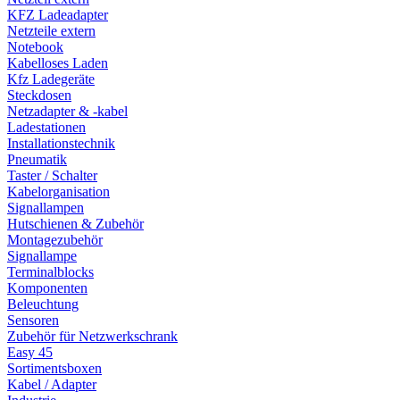
KFZ Ladeadapter
Netzteile extern
Notebook
Kabelloses Laden
Kfz Ladegeräte
Steckdosen
Netzadapter & -kabel
Ladestationen
Installationstechnik
Pneumatik
Taster / Schalter
Kabelorganisation
Signallampen
Hutschienen & Zubehör
Montagezubehör
Signallampe
Terminalblocks
Komponenten
Beleuchtung
Sensoren
Zubehör für Netzwerkschrank
Easy 45
Sortimentsboxen
Kabel / Adapter