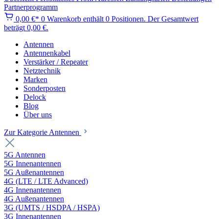
Partnerprogramm
0,00 €*
0
Warenkorb enthält 0 Positionen. Der Gesamtwert
beträgt 0,00 €.
Antennen
Antennenkabel
Verstärker / Repeater
Netztechnik
Marken
Sonderposten
Delock
Blog
Über uns
Zur Kategorie Antennen
5G Antennen
5G Innenantennen
5G Außenantennen
4G (LTE / LTE Advanced)
4G Innenantennen
4G Außenantennen
3G (UMTS / HSDPA / HSPA)
3G Innenantennen