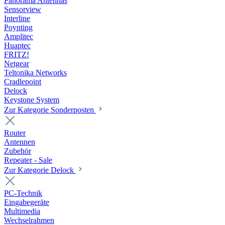
Panorama Antennas
Sensorview
Interline
Poynting
Amplitec
Huaptec
FRITZ!
Netgear
Teltonika Networks
Cradlepoint
Delock
Keystone System
Zur Kategorie Sonderposten
Router
Antennen
Zubehör
Repeater - Sale
Zur Kategorie Delock
PC-Technik
Eingabegeräte
Multimedia
Wechselrahmen