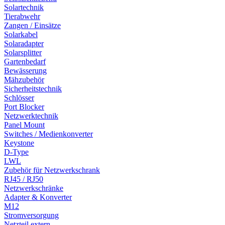
Solartechnik
Tierabwehr
Zangen / Einsätze
Solarkabel
Solaradapter
Solarsplitter
Gartenbedarf
Bewässerung
Mähzubehör
Sicherheitstechnik
Schlösser
Port Blocker
Netzwerktechnik
Panel Mount
Switches / Medienkonverter
Keystone
D-Type
LWL
Zubehör für Netzwerkschrank
RJ45 / RJ50
Netzwerkschränke
Adapter & Konverter
M12
Stromversorgung
Netzteil extern