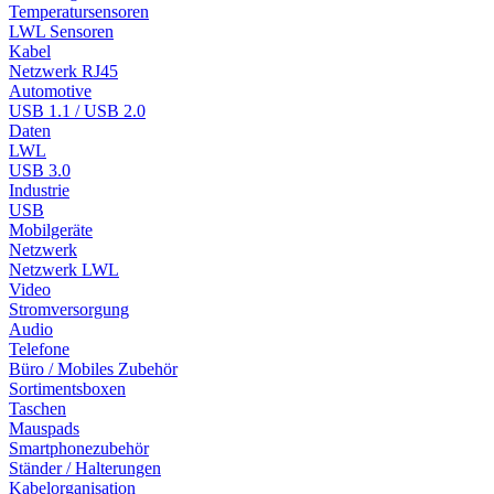
Temperatursensoren
LWL Sensoren
Kabel
Netzwerk RJ45
Automotive
USB 1.1 / USB 2.0
Daten
LWL
USB 3.0
Industrie
USB
Mobilgeräte
Netzwerk
Netzwerk LWL
Video
Stromversorgung
Audio
Telefone
Büro / Mobiles Zubehör
Sortimentsboxen
Taschen
Mauspads
Smartphonezubehör
Ständer / Halterungen
Kabelorganisation