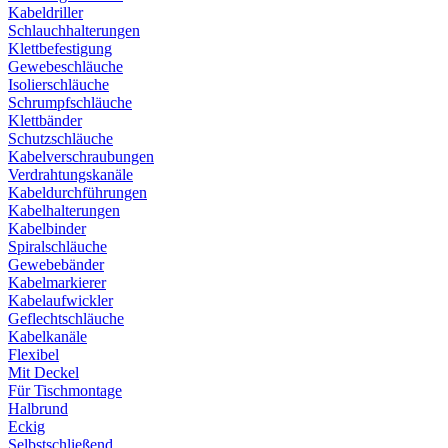
Kabeldriller
Schlauchhalterungen
Klettbefestigung
Gewebeschläuche
Isolierschläuche
Schrumpfschläuche
Klettbänder
Schutzschläuche
Kabelverschraubungen
Verdrahtungskanäle
Kabeldurchführungen
Kabelhalterungen
Kabelbinder
Spiralschläuche
Gewebebänder
Kabelmarkierer
Kabelaufwickler
Geflechtschläuche
Kabelkanäle
Flexibel
Mit Deckel
Für Tischmontage
Halbrund
Eckig
Selbstschließend