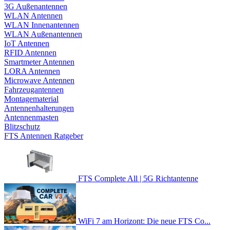
3G Außenantennen
WLAN Antennen
WLAN Innenantennen
WLAN Außenantennen
IoT Antennen
RFID Antennen
Smartmeter Antennen
LORA Antennen
Microwave Antennen
Fahrzeugantennen
Montagematerial
Antennenhalterungen
Antennenmasten
Blitzschutz
FTS Antennen Ratgeber
FTS Complete All | 5G Richtantenne
WiFi 7 am Horizont: Die neue FTS Co...