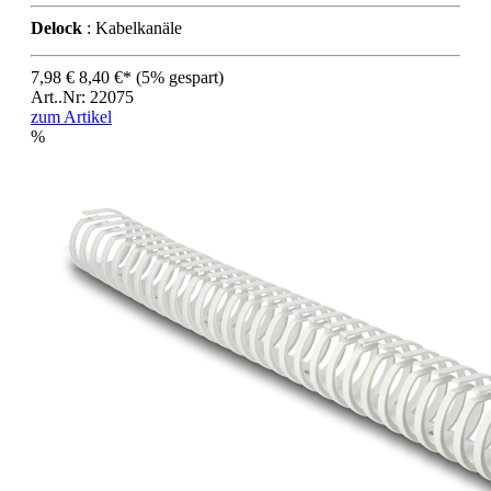
Delock
: Kabelkanäle
7,98 €
8,40 €*
(5% gespart)
Art..Nr: 22075
zum Artikel
%