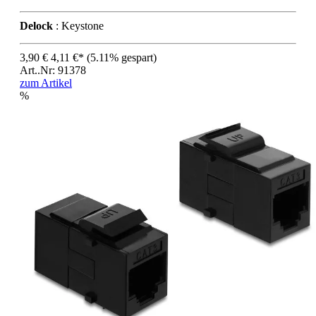
Delock
: Keystone
3,90 €
4,11 €*
(5.11% gespart)
Art..Nr: 91378
zum Artikel
%