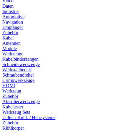
Video
Daten
Industrie
Automotive
Navigation
Empfänger
Zubehör
Kabel
Antennen
Module
Werkzeuge
Kabelbinderzangen
Schneidewerkzeuge
Werkstattbedarf
Schraubendreher
Crimpwerkzeuge
HDMI
Werkzeug
Zubehör
Abisolierwerkzeuge
Kabeltester
Werkzeug Sets
Lüfter / Kühl- / Heizsysteme
Zubehör
Kühlkörper