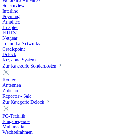
Panorama Antennas
Sensorview
Interline
Poynting
Amplitec
Huaptec
FRITZ!
Netgear
Teltonika Networks
Cradlepoint
Delock
Keystone System
Zur Kategorie Sonderposten
Router
Antennen
Zubehör
Repeater - Sale
Zur Kategorie Delock
PC-Technik
Eingabegeräte
Multimedia
Wechselrahmen