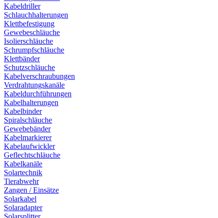
Kabeldriller
Schlauchhalterungen
Klettbefestigung
Gewebeschläuche
Isolierschläuche
Schrumpfschläuche
Klettbänder
Schutzschläuche
Kabelverschraubungen
Verdrahtungskanäle
Kabeldurchführungen
Kabelhalterungen
Kabelbinder
Spiralschläuche
Gewebebänder
Kabelmarkierer
Kabelaufwickler
Geflechtschläuche
Kabelkanäle
Solartechnik
Tierabwehr
Zangen / Einsätze
Solarkabel
Solaradapter
Solarsplitter