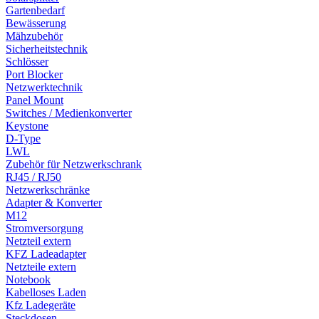
Gartenbedarf
Bewässerung
Mähzubehör
Sicherheitstechnik
Schlösser
Port Blocker
Netzwerktechnik
Panel Mount
Switches / Medienkonverter
Keystone
D-Type
LWL
Zubehör für Netzwerkschrank
RJ45 / RJ50
Netzwerkschränke
Adapter & Konverter
M12
Stromversorgung
Netzteil extern
KFZ Ladeadapter
Netzteile extern
Notebook
Kabelloses Laden
Kfz Ladegeräte
Steckdosen