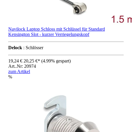
Navilock Laptop Schloss mit Schlüssel für Standard
Kensington Slot - kurzer Verriegelungskopf
Delock
: Schlösser
19,24 €
20,25 €*
(4.99% gespart)
Art..Nr: 20974
zum Artikel
%