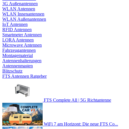
3G Außenantennen
WLAN Antennen
WLAN Innenantennen
WLAN Außenantennen
IoT Antennen
RFID Antennen
Smartmeter Antennen
LORA Antennen
Microwave Antennen
Fahrzeugantennen
Montagematerial
Antennenhalterungen
Antennenmasten
Blitzschutz
FTS Antennen Ratgeber
FTS Complete All | 5G Richtantenne
WiFi 7 am Horizont: Die neue FTS Co...