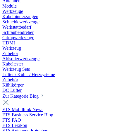
Antennen
Module
Werkzeuge
Kabelbinderzangen
Schneidewerkzeuge
Werkstattbedarf
Schraubendreher
Crimpwerkzeuge
HDMI
Werkzeug
Zubehör
Abisolierwerkzeuge
Kabeltester
Werkzeug Sets
Lüfter / Kühl- / Heizsysteme
Zubehör
Kühlkörper
DC Lüfter
Zur Kategorie Blog
FTS Mobilfunk News
FTS Business Service Blog
FTS FAQ
FTS Lexikon
FTS Antennen Ratgeber