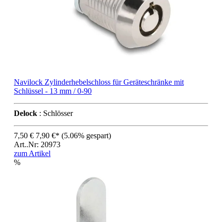
Navilock Zylinderhebelschloss für Geräteschränke mit
Schlüssel - 13 mm / 0-90
Delock
: Schlösser
7,50 €
7,90 €*
(5.06% gespart)
Art..Nr: 20973
zum Artikel
%