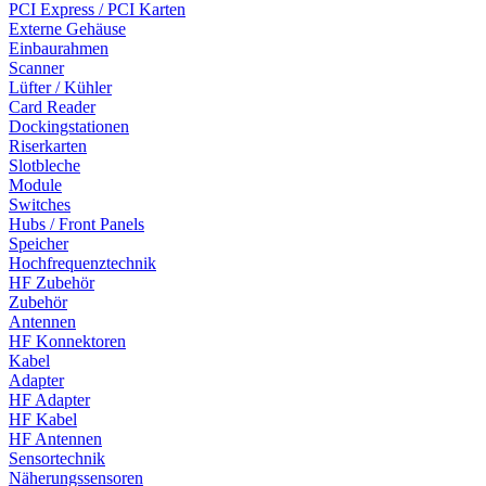
PCI Express / PCI Karten
Externe Gehäuse
Einbaurahmen
Scanner
Lüfter / Kühler
Card Reader
Dockingstationen
Riserkarten
Slotbleche
Module
Switches
Hubs / Front Panels
Speicher
Hochfrequenztechnik
HF Zubehör
Zubehör
Antennen
HF Konnektoren
Kabel
Adapter
HF Adapter
HF Kabel
HF Antennen
Sensortechnik
Näherungssensoren