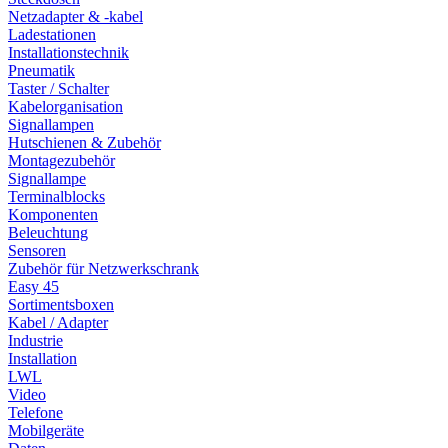
Netzadapter & -kabel
Ladestationen
Installationstechnik
Pneumatik
Taster / Schalter
Kabelorganisation
Signallampen
Hutschienen & Zubehör
Montagezubehör
Signallampe
Terminalblocks
Komponenten
Beleuchtung
Sensoren
Zubehör für Netzwerkschrank
Easy 45
Sortimentsboxen
Kabel / Adapter
Industrie
Installation
LWL
Video
Telefone
Mobilgeräte