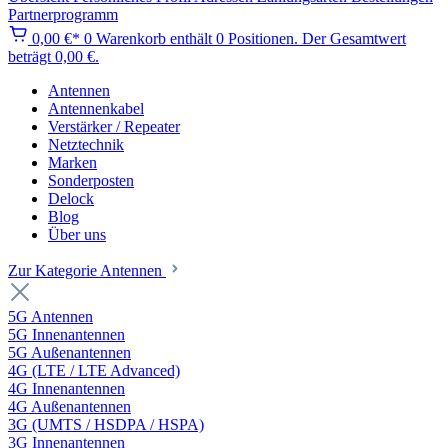
Partnerprogramm
0,00 €*
0
Warenkorb enthält 0 Positionen. Der Gesamtwert
beträgt 0,00 €.
Antennen
Antennenkabel
Verstärker / Repeater
Netztechnik
Marken
Sonderposten
Delock
Blog
Über uns
Zur Kategorie Antennen
5G Antennen
5G Innenantennen
5G Außenantennen
4G (LTE / LTE Advanced)
4G Innenantennen
4G Außenantennen
3G (UMTS / HSDPA / HSPA)
3G Innenantennen