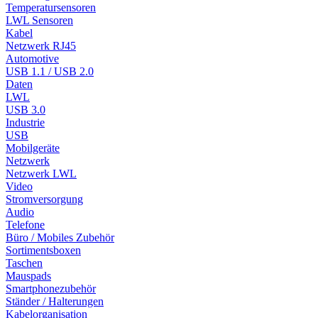
Temperatursensoren
LWL Sensoren
Kabel
Netzwerk RJ45
Automotive
USB 1.1 / USB 2.0
Daten
LWL
USB 3.0
Industrie
USB
Mobilgeräte
Netzwerk
Netzwerk LWL
Video
Stromversorgung
Audio
Telefone
Büro / Mobiles Zubehör
Sortimentsboxen
Taschen
Mauspads
Smartphonezubehör
Ständer / Halterungen
Kabelorganisation