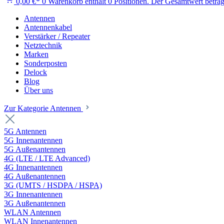
0,00 €*
0
Warenkorb enthält 0 Positionen. Der Gesamtwert beträg
Antennen
Antennenkabel
Verstärker / Repeater
Netztechnik
Marken
Sonderposten
Delock
Blog
Über uns
Zur Kategorie Antennen
5G Antennen
5G Innenantennen
5G Außenantennen
4G (LTE / LTE Advanced)
4G Innenantennen
4G Außenantennen
3G (UMTS / HSDPA / HSPA)
3G Innenantennen
3G Außenantennen
WLAN Antennen
WLAN Innenantennen