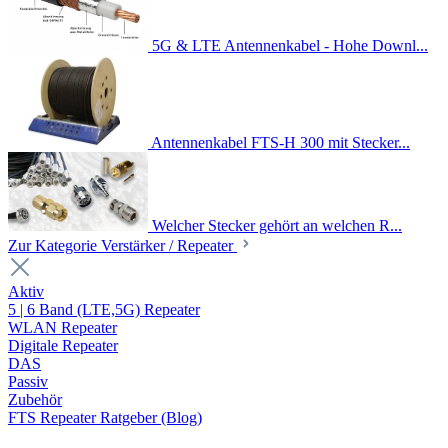
5G & LTE Antennenkabel - Hohe Downl...
Antennenkabel FTS-H 300 mit Stecker...
Welcher Stecker gehört an welchen R...
Zur Kategorie Verstärker / Repeater
Aktiv
5 | 6 Band (LTE,5G) Repeater
WLAN Repeater
Digitale Repeater
DAS
Passiv
Zubehör
FTS Repeater Ratgeber (Blog)