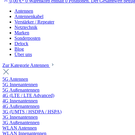
0,00 €*
0
Warenkorb enthält 0 Positionen. Der Gesamtwert beträg
Antennen
Antennenkabel
Verstärker / Repeater
Netztechnik
Marken
Sonderposten
Delock
Blog
Über uns
Zur Kategorie Antennen
5G Antennen
5G Innenantennen
5G Außenantennen
4G (LTE / LTE Advanced)
4G Innenantennen
4G Außenantennen
3G (UMTS / HSDPA / HSPA)
3G Innenantennen
3G Außenantennen
WLAN Antennen
WLAN Innenantennen