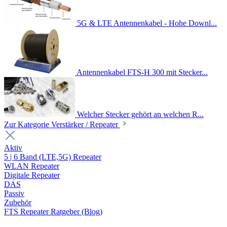
5G & LTE Antennenkabel - Hohe Downl...
Antennenkabel FTS-H 300 mit Stecker...
Welcher Stecker gehört an welchen R...
Zur Kategorie Verstärker / Repeater
Aktiv
5 | 6 Band (LTE,5G) Repeater
WLAN Repeater
Digitale Repeater
DAS
Passiv
Zubehör
FTS Repeater Ratgeber (Blog)