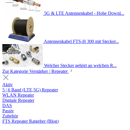
5G & LTE Antennenkabel - Hohe Downl...
Antennenkabel FTS-H 300 mit Stecker...
Welcher Stecker gehört an welchen R...
Zur Kategorie Verstärker / Repeater
Aktiv
5 | 6 Band (LTE,5G) Repeater
WLAN Repeater
Digitale Repeater
DAS
Passiv
Zubehör
FTS Repeater Ratgeber (Blog)