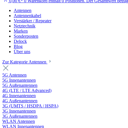
0,00 €*
0
Warenkorb enthält 0 Positionen. Der Gesamtwert beträg
Antennen
Antennenkabel
Verstärker / Repeater
Netztechnik
Marken
Sonderposten
Delock
Blog
Über uns
Zur Kategorie Antennen
5G Antennen
5G Innenantennen
5G Außenantennen
4G (LTE / LTE Advanced)
4G Innenantennen
4G Außenantennen
3G (UMTS / HSDPA / HSPA)
3G Innenantennen
3G Außenantennen
WLAN Antennen
WLAN Innenantennen