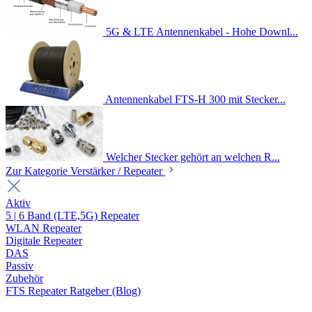
5G & LTE Antennenkabel - Hohe Downl...
Antennenkabel FTS-H 300 mit Stecker...
Welcher Stecker gehört an welchen R...
Zur Kategorie Verstärker / Repeater
Aktiv
5 | 6 Band (LTE,5G) Repeater
WLAN Repeater
Digitale Repeater
DAS
Passiv
Zubehör
FTS Repeater Ratgeber (Blog)