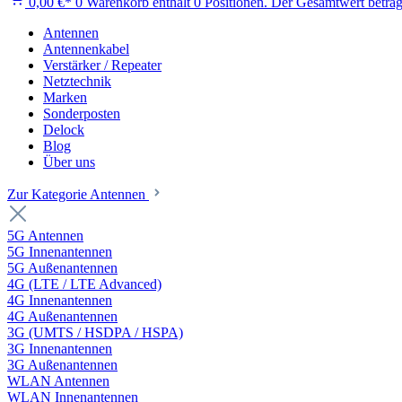
0,00 €*
0
Warenkorb enthält 0 Positionen. Der Gesamtwert beträg
Antennen
Antennenkabel
Verstärker / Repeater
Netztechnik
Marken
Sonderposten
Delock
Blog
Über uns
Zur Kategorie Antennen
5G Antennen
5G Innenantennen
5G Außenantennen
4G (LTE / LTE Advanced)
4G Innenantennen
4G Außenantennen
3G (UMTS / HSDPA / HSPA)
3G Innenantennen
3G Außenantennen
WLAN Antennen
WLAN Innenantennen