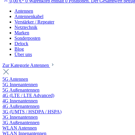
0,00 €*
0
Warenkorb enthält 0 Positionen. Der Gesamtwert beträg
Antennen
Antennenkabel
Verstärker / Repeater
Netztechnik
Marken
Sonderposten
Delock
Blog
Über uns
Zur Kategorie Antennen
5G Antennen
5G Innenantennen
5G Außenantennen
4G (LTE / LTE Advanced)
4G Innenantennen
4G Außenantennen
3G (UMTS / HSDPA / HSPA)
3G Innenantennen
3G Außenantennen
WLAN Antennen
WLAN Innenantennen