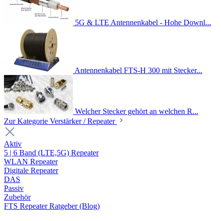
5G & LTE Antennenkabel - Hohe Downl...
Antennenkabel FTS-H 300 mit Stecker...
Welcher Stecker gehört an welchen R...
Zur Kategorie Verstärker / Repeater
Aktiv
5 | 6 Band (LTE,5G) Repeater
WLAN Repeater
Digitale Repeater
DAS
Passiv
Zubehör
FTS Repeater Ratgeber (Blog)