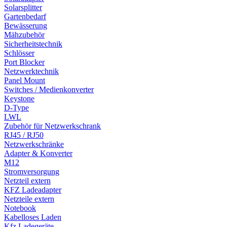
Solarsplitter
Gartenbedarf
Bewässerung
Mähzubehör
Sicherheitstechnik
Schlösser
Port Blocker
Netzwerktechnik
Panel Mount
Switches / Medienkonverter
Keystone
D-Type
LWL
Zubehör für Netzwerkschrank
RJ45 / RJ50
Netzwerkschränke
Adapter & Konverter
M12
Stromversorgung
Netzteil extern
KFZ Ladeadapter
Netzteile extern
Notebook
Kabelloses Laden
Kfz Ladegeräte