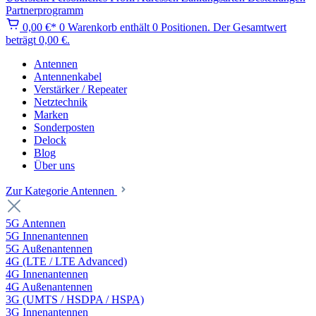
Partnerprogramm
0,00 €*
0
Warenkorb enthält 0 Positionen. Der Gesamtwert
beträgt 0,00 €.
Antennen
Antennenkabel
Verstärker / Repeater
Netztechnik
Marken
Sonderposten
Delock
Blog
Über uns
Zur Kategorie Antennen
5G Antennen
5G Innenantennen
5G Außenantennen
4G (LTE / LTE Advanced)
4G Innenantennen
4G Außenantennen
3G (UMTS / HSDPA / HSPA)
3G Innenantennen