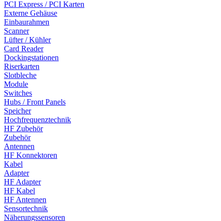
PCI Express / PCI Karten
Externe Gehäuse
Einbaurahmen
Scanner
Lüfter / Kühler
Card Reader
Dockingstationen
Riserkarten
Slotbleche
Module
Switches
Hubs / Front Panels
Speicher
Hochfrequenztechnik
HF Zubehör
Zubehör
Antennen
HF Konnektoren
Kabel
Adapter
HF Adapter
HF Kabel
HF Antennen
Sensortechnik
Näherungssensoren