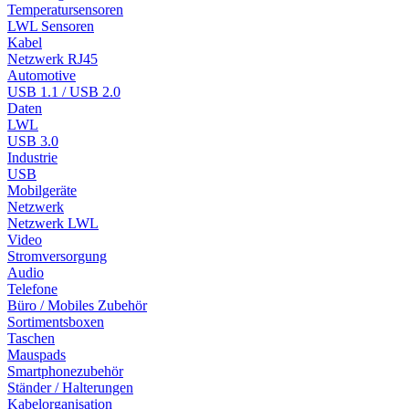
Temperatursensoren
LWL Sensoren
Kabel
Netzwerk RJ45
Automotive
USB 1.1 / USB 2.0
Daten
LWL
USB 3.0
Industrie
USB
Mobilgeräte
Netzwerk
Netzwerk LWL
Video
Stromversorgung
Audio
Telefone
Büro / Mobiles Zubehör
Sortimentsboxen
Taschen
Mauspads
Smartphonezubehör
Ständer / Halterungen
Kabelorganisation