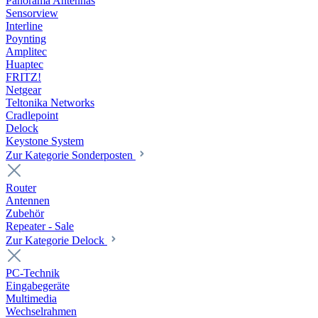
Panorama Antennas
Sensorview
Interline
Poynting
Amplitec
Huaptec
FRITZ!
Netgear
Teltonika Networks
Cradlepoint
Delock
Keystone System
Zur Kategorie Sonderposten
Router
Antennen
Zubehör
Repeater - Sale
Zur Kategorie Delock
PC-Technik
Eingabegeräte
Multimedia
Wechselrahmen