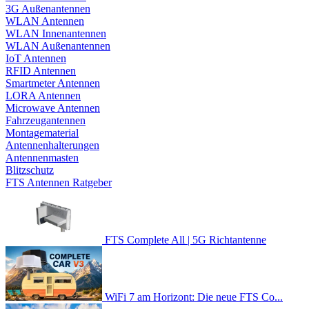
3G Außenantennen
WLAN Antennen
WLAN Innenantennen
WLAN Außenantennen
IoT Antennen
RFID Antennen
Smartmeter Antennen
LORA Antennen
Microwave Antennen
Fahrzeugantennen
Montagematerial
Antennenhalterungen
Antennenmasten
Blitzschutz
FTS Antennen Ratgeber
FTS Complete All | 5G Richtantenne
WiFi 7 am Horizont: Die neue FTS Co...