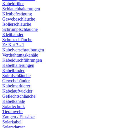
Kabeldriller
Schlauchhalterungen
Klettbefestigung
Gewebeschläuche
Isolierschläuche
Schrumpfschläuche
Klettbänder
Schutzschläuche
Zz Kat 3 - 1
Kabelverschraubungen
Verdrahtungskanäle
Kabeldurchführungen
Kabelhalterungen
Kabelbinder
Spiralschläuche
Gewebebänder
Kabelmarkierer
Kabelaufwickler
Geflechtschläuche
Kabelkanäle
Solartechnik
Tierabwehr
Zangen / Einsätze
Solarkabel
Solaradapter