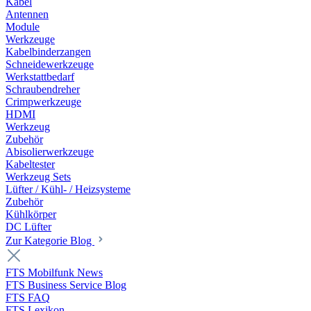
Kabel
Antennen
Module
Werkzeuge
Kabelbinderzangen
Schneidewerkzeuge
Werkstattbedarf
Schraubendreher
Crimpwerkzeuge
HDMI
Werkzeug
Zubehör
Abisolierwerkzeuge
Kabeltester
Werkzeug Sets
Lüfter / Kühl- / Heizsysteme
Zubehör
Kühlkörper
DC Lüfter
Zur Kategorie Blog
FTS Mobilfunk News
FTS Business Service Blog
FTS FAQ
FTS Lexikon