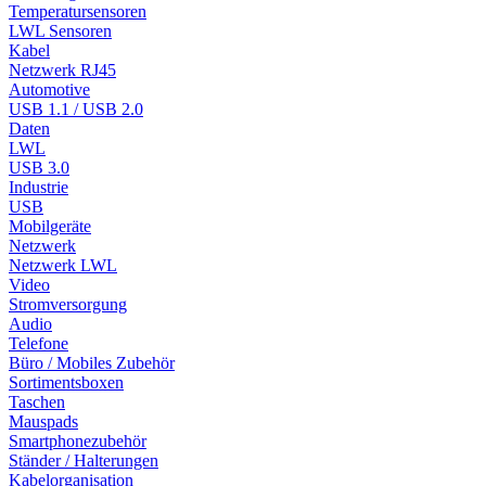
Temperatursensoren
LWL Sensoren
Kabel
Netzwerk RJ45
Automotive
USB 1.1 / USB 2.0
Daten
LWL
USB 3.0
Industrie
USB
Mobilgeräte
Netzwerk
Netzwerk LWL
Video
Stromversorgung
Audio
Telefone
Büro / Mobiles Zubehör
Sortimentsboxen
Taschen
Mauspads
Smartphonezubehör
Ständer / Halterungen
Kabelorganisation