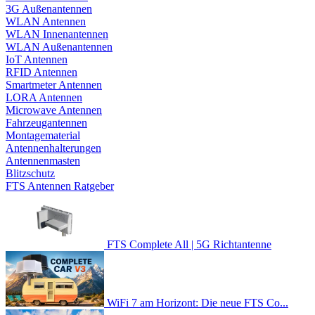
3G Außenantennen
WLAN Antennen
WLAN Innenantennen
WLAN Außenantennen
IoT Antennen
RFID Antennen
Smartmeter Antennen
LORA Antennen
Microwave Antennen
Fahrzeugantennen
Montagematerial
Antennenhalterungen
Antennenmasten
Blitzschutz
FTS Antennen Ratgeber
FTS Complete All | 5G Richtantenne
WiFi 7 am Horizont: Die neue FTS Co...