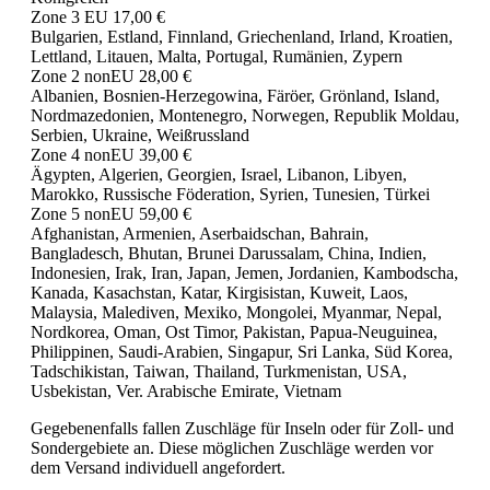
Zone 3 EU 17,00 €
Bulgarien, Estland, Finnland, Griechenland, Irland, Kroatien,
Lettland, Litauen, Malta, Portugal, Rumänien, Zypern
Zone 2 nonEU 28,00 €
Albanien, Bosnien-Herzegowina, Färöer, Grönland, Island,
Nordmazedonien, Montenegro, Norwegen, Republik Moldau,
Serbien, Ukraine, Weißrussland
Zone 4 nonEU 39,00 €
Ägypten, Algerien, Georgien, Israel, Libanon, Libyen,
Marokko, Russische Föderation, Syrien, Tunesien, Türkei
Zone 5 nonEU 59,00 €
Afghanistan, Armenien, Aserbaidschan, Bahrain,
Bangladesch, Bhutan, Brunei Darussalam, China, Indien,
Indonesien, Irak, Iran, Japan, Jemen, Jordanien, Kambodscha,
Kanada, Kasachstan, Katar, Kirgisistan, Kuweit, Laos,
Malaysia, Malediven, Mexiko, Mongolei, Myanmar, Nepal,
Nordkorea, Oman, Ost Timor, Pakistan, Papua-Neuguinea,
Philippinen, Saudi-Arabien, Singapur, Sri Lanka, Süd Korea,
Tadschikistan, Taiwan, Thailand, Turkmenistan, USA,
Usbekistan, Ver. Arabische Emirate, Vietnam
Gegebenenfalls fallen Zuschläge für Inseln oder für Zoll- und
Sondergebiete an. Diese möglichen Zuschläge werden vor
dem Versand individuell angefordert.