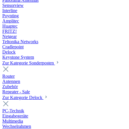
Panorama Antennas
Sensorview
Interline
Poynting
Amplitec
Huaptec
FRITZ!
Netgear
Teltonika Networks
Cradlepoint
Delock
Keystone System
Zur Kategorie Sonderposten
Router
Antennen
Zubehör
Repeater - Sale
Zur Kategorie Delock
PC-Technik
Eingabegeräte
Multimedia
Wechselrahmen