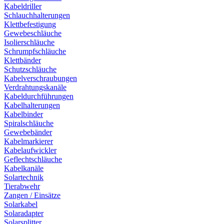
Kabeldriller
Schlauchhalterungen
Klettbefestigung
Gewebeschläuche
Isolierschläuche
Schrumpfschläuche
Klettbänder
Schutzschläuche
Kabelverschraubungen
Verdrahtungskanäle
Kabeldurchführungen
Kabelhalterungen
Kabelbinder
Spiralschläuche
Gewebebänder
Kabelmarkierer
Kabelaufwickler
Geflechtschläuche
Kabelkanäle
Solartechnik
Tierabwehr
Zangen / Einsätze
Solarkabel
Solaradapter
Solarsplitter