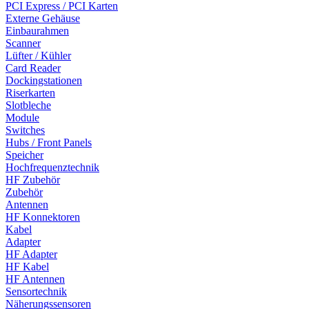
PCI Express / PCI Karten
Externe Gehäuse
Einbaurahmen
Scanner
Lüfter / Kühler
Card Reader
Dockingstationen
Riserkarten
Slotbleche
Module
Switches
Hubs / Front Panels
Speicher
Hochfrequenztechnik
HF Zubehör
Zubehör
Antennen
HF Konnektoren
Kabel
Adapter
HF Adapter
HF Kabel
HF Antennen
Sensortechnik
Näherungssensoren