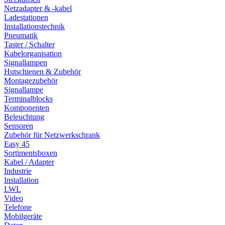
Netzadapter & -kabel
Ladestationen
Installationstechnik
Pneumatik
Taster / Schalter
Kabelorganisation
Signallampen
Hutschienen & Zubehör
Montagezubehör
Signallampe
Terminalblocks
Komponenten
Beleuchtung
Sensoren
Zubehör für Netzwerkschrank
Easy 45
Sortimentsboxen
Kabel / Adapter
Industrie
Installation
LWL
Video
Telefone
Mobilgeräte