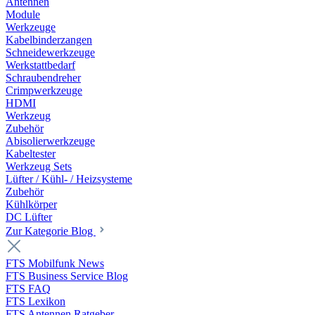
Antennen
Module
Werkzeuge
Kabelbinderzangen
Schneidewerkzeuge
Werkstattbedarf
Schraubendreher
Crimpwerkzeuge
HDMI
Werkzeug
Zubehör
Abisolierwerkzeuge
Kabeltester
Werkzeug Sets
Lüfter / Kühl- / Heizsysteme
Zubehör
Kühlkörper
DC Lüfter
Zur Kategorie Blog
FTS Mobilfunk News
FTS Business Service Blog
FTS FAQ
FTS Lexikon
FTS Antennen Ratgeber