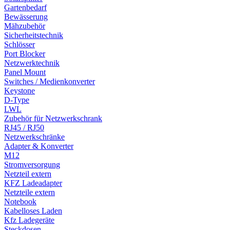
Gartenbedarf
Bewässerung
Mähzubehör
Sicherheitstechnik
Schlösser
Port Blocker
Netzwerktechnik
Panel Mount
Switches / Medienkonverter
Keystone
D-Type
LWL
Zubehör für Netzwerkschrank
RJ45 / RJ50
Netzwerkschränke
Adapter & Konverter
M12
Stromversorgung
Netzteil extern
KFZ Ladeadapter
Netzteile extern
Notebook
Kabelloses Laden
Kfz Ladegeräte
Steckdosen