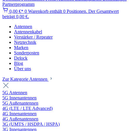
Partnerprogramm
0,00 €*
0
Warenkorb enthält 0 Positionen. Der Gesamtwert
beträgt 0,00 €.
Antennen
Antennenkabel
Verstärker / Repeater
Netztechnik
Marken
Sonderposten
Delock
Blog
Über uns
Zur Kategorie Antennen
5G Antennen
5G Innenantennen
5G Außenantennen
4G (LTE / LTE Advanced)
4G Innenantennen
4G Außenantennen
3G (UMTS / HSDPA / HSPA)
3G Innenantennen