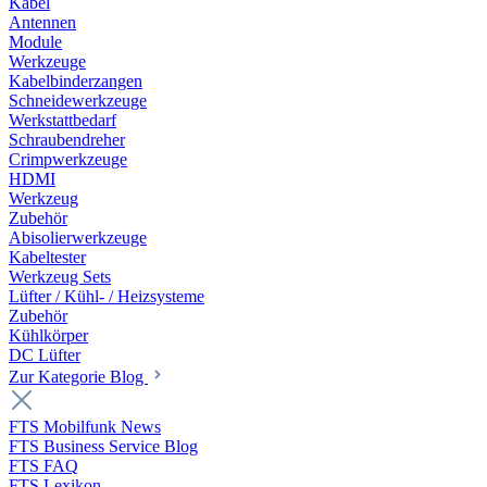
Kabel
Antennen
Module
Werkzeuge
Kabelbinderzangen
Schneidewerkzeuge
Werkstattbedarf
Schraubendreher
Crimpwerkzeuge
HDMI
Werkzeug
Zubehör
Abisolierwerkzeuge
Kabeltester
Werkzeug Sets
Lüfter / Kühl- / Heizsysteme
Zubehör
Kühlkörper
DC Lüfter
Zur Kategorie Blog
FTS Mobilfunk News
FTS Business Service Blog
FTS FAQ
FTS Lexikon