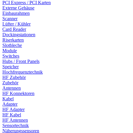
PCI Express / PCI Karten
Externe Gehäuse
Einbaurahmen
Scanner
Lüfter / Kühler
Card Reader
Dockingstationen
Riserkarten
Slotbleche
Module
Switches
Hubs / Front Panels
Speicher
Hochfrequenztechnik
HF Zubehör
Zubehör
Antennen
HF Konnektoren
Kabel
Adapter
HF Adapter
HF Kabel
HF Antennen
Sensortechnik
Näherungssensoren