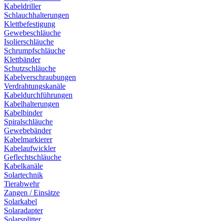
Kabeldriller
Schlauchhalterungen
Klettbefestigung
Gewebeschläuche
Isolierschläuche
Schrumpfschläuche
Klettbänder
Schutzschläuche
Kabelverschraubungen
Verdrahtungskanäle
Kabeldurchführungen
Kabelhalterungen
Kabelbinder
Spiralschläuche
Gewebebänder
Kabelmarkierer
Kabelaufwickler
Geflechtschläuche
Kabelkanäle
Solartechnik
Tierabwehr
Zangen / Einsätze
Solarkabel
Solaradapter
Solarsplitter