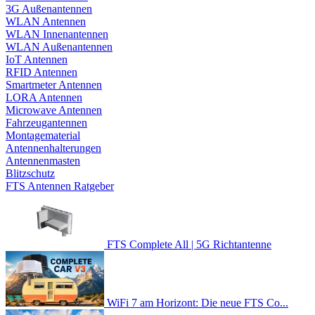
3G Außenantennen
WLAN Antennen
WLAN Innenantennen
WLAN Außenantennen
IoT Antennen
RFID Antennen
Smartmeter Antennen
LORA Antennen
Microwave Antennen
Fahrzeugantennen
Montagematerial
Antennenhalterungen
Antennenmasten
Blitzschutz
FTS Antennen Ratgeber
FTS Complete All | 5G Richtantenne
WiFi 7 am Horizont: Die neue FTS Co...