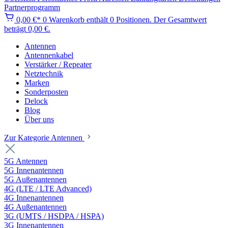
Partnerprogramm
0,00 €*
0
Warenkorb enthält 0 Positionen. Der Gesamtwert
beträgt 0,00 €.
Antennen
Antennenkabel
Verstärker / Repeater
Netztechnik
Marken
Sonderposten
Delock
Blog
Über uns
Zur Kategorie Antennen
5G Antennen
5G Innenantennen
5G Außenantennen
4G (LTE / LTE Advanced)
4G Innenantennen
4G Außenantennen
3G (UMTS / HSDPA / HSPA)
3G Innenantennen