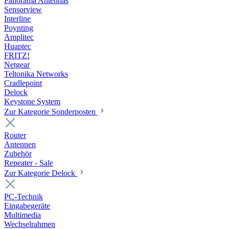
Panorama Antennas
Sensorview
Interline
Poynting
Amplitec
Huaptec
FRITZ!
Netgear
Teltonika Networks
Cradlepoint
Delock
Keystone System
Zur Kategorie Sonderposten
Router
Antennen
Zubehör
Repeater - Sale
Zur Kategorie Delock
PC-Technik
Eingabegeräte
Multimedia
Wechselrahmen