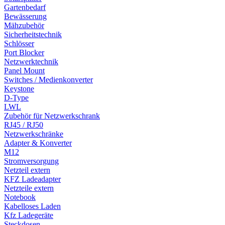
Gartenbedarf
Bewässerung
Mähzubehör
Sicherheitstechnik
Schlösser
Port Blocker
Netzwerktechnik
Panel Mount
Switches / Medienkonverter
Keystone
D-Type
LWL
Zubehör für Netzwerkschrank
RJ45 / RJ50
Netzwerkschränke
Adapter & Konverter
M12
Stromversorgung
Netzteil extern
KFZ Ladeadapter
Netzteile extern
Notebook
Kabelloses Laden
Kfz Ladegeräte
Steckdosen