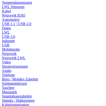
Temperatursensoren
LWL Sensoren
Kabel
Netzwerk RJ45
Automotive
USB 1.1 / USB 2.0
Daten
LWL
USB 3.0
Industrie
USB
Mobilgeräte
Netzwerk
Netzwerk LWL
Video
Stromversorgung
Audio
Telefone
Büro / Mobiles Zubehör
Sortimentsboxen
Taschen
Mauspads
Smartphonezubehör
Ständer / Halterungen
Kabelorganisation