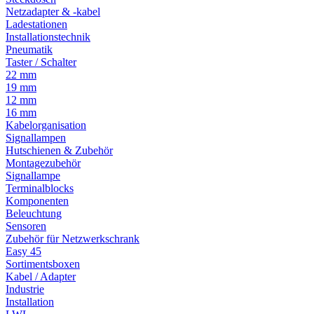
Netzadapter & -kabel
Ladestationen
Installationstechnik
Pneumatik
Taster / Schalter
22 mm
19 mm
12 mm
16 mm
Kabelorganisation
Signallampen
Hutschienen & Zubehör
Montagezubehör
Signallampe
Terminalblocks
Komponenten
Beleuchtung
Sensoren
Zubehör für Netzwerkschrank
Easy 45
Sortimentsboxen
Kabel / Adapter
Industrie
Installation