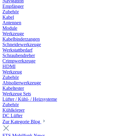
Navigation
Empfänger
Zubehör
Kabel
Antennen
Module
Werkzeuge
Kabelbinderzangen
Schneidewerkzeuge
Werkstattbedarf
Schraubendreher
Crimpwerkzeuge
HDMI
Werkzeug
Zubehör
Abisolierwerkzeuge
Kabeltester
Werkzeug Sets
Lüfter / Kühl- / Heizsysteme
Zubehör
Kühlkörper
DC Lüfter
Zur Kategorie Blog
FTS Mobilfunk News