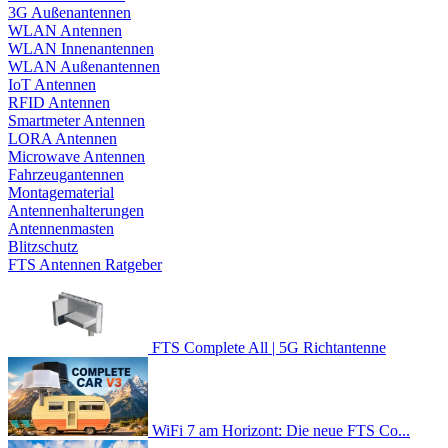
3G Außenantennen
WLAN Antennen
WLAN Innenantennen
WLAN Außenantennen
IoT Antennen
RFID Antennen
Smartmeter Antennen
LORA Antennen
Microwave Antennen
Fahrzeugantennen
Montagematerial
Antennenhalterungen
Antennenmasten
Blitzschutz
FTS Antennen Ratgeber
FTS Complete All | 5G Richtantenne
WiFi 7 am Horizont: Die neue FTS Co...