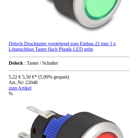
Delock Drucktaster vorstehend zum Einbau 22 mm 5 x
Lötanschluss Taster flach Plastik LED grün
Delock
: Taster / Schalter
5,22 €
5,50 €*
(5.09% gespart)
Art..Nr: 22048
zum Artikel
%