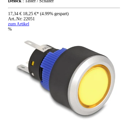
Delock
: Taster / Schalter
17,34 €
18,25 €*
(4.99% gespart)
Art..Nr: 22051
zum Artikel
%