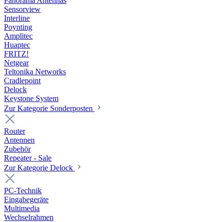
Panorama Antennas
Sensorview
Interline
Poynting
Amplitec
Huaptec
FRITZ!
Netgear
Teltonika Networks
Cradlepoint
Delock
Keystone System
Zur Kategorie Sonderposten
Router
Antennen
Zubehör
Repeater - Sale
Zur Kategorie Delock
PC-Technik
Eingabegeräte
Multimedia
Wechselrahmen