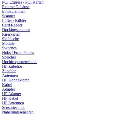
PCI Express / PCI Karten
Externe Gehäuse
Einbaurahmen
Scanner
Lüfter / Kühler
Card Reader
Dockingstationen
Riserkarten
Slotbleche
Module
Switches
Hubs / Front Panels
Speicher
Hochfrequenztechnik
HF Zubehör
Zubehör
Antennen
HF Konnektoren
Kabel
Adapter
HF Adapter
HF Kabel
HF Antennen
Sensortechnik
Näherungssensoren