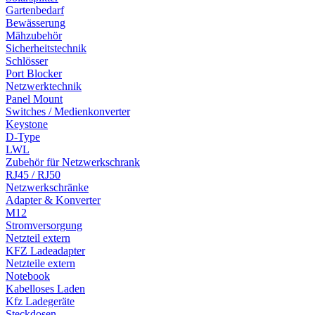
Gartenbedarf
Bewässerung
Mähzubehör
Sicherheitstechnik
Schlösser
Port Blocker
Netzwerktechnik
Panel Mount
Switches / Medienkonverter
Keystone
D-Type
LWL
Zubehör für Netzwerkschrank
RJ45 / RJ50
Netzwerkschränke
Adapter & Konverter
M12
Stromversorgung
Netzteil extern
KFZ Ladeadapter
Netzteile extern
Notebook
Kabelloses Laden
Kfz Ladegeräte
Steckdosen