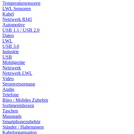
Temperatursensoren
LWL Sensoren
Kabel
Netzwerk RJ45
Automotive
USB 1.1 / USB 2.0
Daten
LWL
USB 3.0
Industrie
USB
Mobilgeräte
Netzwerk
Netzwerk LWL
Video
Stromversorgung
Audio
Telefone
Büro / Mobiles Zubehör
Sortimentsboxen
Taschen
Mauspads
Smartphonezubehör
Ständer / Halterungen
Kabelorganisation