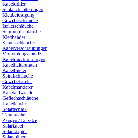
Kabeldriller
Schlauchhalterungen
Klettbefestigung
Gewebeschläuche
Isolierschläuche
Schrumpfschläuche
Klettbänder
Schutzschläuche
Kabelverschraubungen
Verdrahtungskanäle
Kabeldurchführungen
Kabelhalterungen
Kabelbinder
Spiralschläuche
Gewebebänder
Kabelmarkierer
Kabelaufwickler
Geflechtschläuche
Kabelkanäle
Solartechnik
Tierabwehr
Zangen / Einsätze
Solarkabel
Solaradapter
Solarsplitter