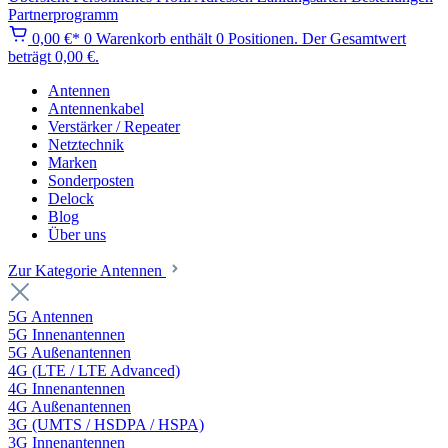
Partnerprogramm
0,00 €*
0
Warenkorb enthält 0 Positionen. Der Gesamtwert
beträgt 0,00 €.
Antennen
Antennenkabel
Verstärker / Repeater
Netztechnik
Marken
Sonderposten
Delock
Blog
Über uns
Zur Kategorie Antennen
5G Antennen
5G Innenantennen
5G Außenantennen
4G (LTE / LTE Advanced)
4G Innenantennen
4G Außenantennen
3G (UMTS / HSDPA / HSPA)
3G Innenantennen