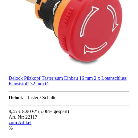
Delock Pilzkopf Taster zum Einbau 16 mm 2 x Lötanschluss
Kunststoff 32 mm Ø
Delock
: Taster / Schalter
8,45 €
8,90 €*
(5.06% gespart)
Art..Nr: 22117
zum Artikel
%