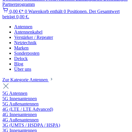
Partnerprogramm
0,00 €*
0
Warenkorb enthält 0 Positionen. Der Gesamtwert
beträgt 0,00 €.
Antennen
Antennenkabel
Verstärker / Repeater
Netztechnik
Marken
Sonderposten
Delock
Blog
Über uns
Zur Kategorie Antennen
5G Antennen
5G Innenantennen
5G Außenantennen
4G (LTE / LTE Advanced)
4G Innenantennen
4G Außenantennen
3G (UMTS / HSDPA / HSPA)
3G Innenantennen