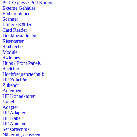
PCI Express / PCI Karten
Externe Gehäuse
Einbaurahmen
Scanner
Lüfter / Kühler
Card Reader
Dockingstationen
Riserkarten
Slotbleche
Module
Switches
Hubs / Front Panels
Speicher
Hochfrequenztechnik
HF Zubehör
Zubehör
Antennen
HF Konnektoren
Kabel
Adapter
HF Adapter
HF Kabel
HF Antennen
Sensortechnik
Näherungssensoren