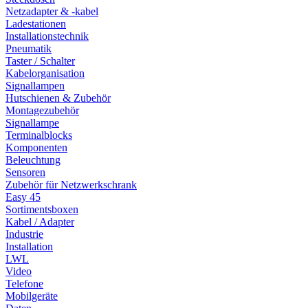
Netzadapter & -kabel
Ladestationen
Installationstechnik
Pneumatik
Taster / Schalter
Kabelorganisation
Signallampen
Hutschienen & Zubehör
Montagezubehör
Signallampe
Terminalblocks
Komponenten
Beleuchtung
Sensoren
Zubehör für Netzwerkschrank
Easy 45
Sortimentsboxen
Kabel / Adapter
Industrie
Installation
LWL
Video
Telefone
Mobilgeräte