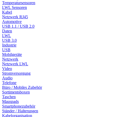
Temperatursensoren
LWL Sensoren
Kabel
Netzwerk RJ45
Automotive
USB 1.1 / USB 2.0
Daten
LWL
USB 3.0
Industrie
USB
Mobilgeräte
Netzwerk
Netzwerk LWL
Video
Stromversorgung
Audio
Telefone
Büro / Mobiles Zubehör
Sortimentsboxen
Taschen
Mauspads
Smartphonezubehör
Ständer / Halterungen
Kabelorganisation