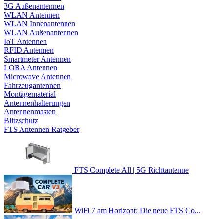
3G Außenantennen
WLAN Antennen
WLAN Innenantennen
WLAN Außenantennen
IoT Antennen
RFID Antennen
Smartmeter Antennen
LORA Antennen
Microwave Antennen
Fahrzeugantennen
Montagematerial
Antennenhalterungen
Antennenmasten
Blitzschutz
FTS Antennen Ratgeber
FTS Complete All | 5G Richtantenne
WiFi 7 am Horizont: Die neue FTS Co...