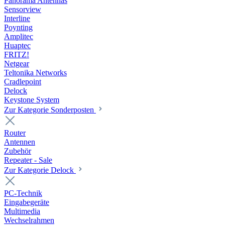
Panorama Antennas
Sensorview
Interline
Poynting
Amplitec
Huaptec
FRITZ!
Netgear
Teltonika Networks
Cradlepoint
Delock
Keystone System
Zur Kategorie Sonderposten
Router
Antennen
Zubehör
Repeater - Sale
Zur Kategorie Delock
PC-Technik
Eingabegeräte
Multimedia
Wechselrahmen