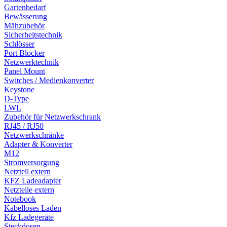
Gartenbedarf
Bewässerung
Mähzubehör
Sicherheitstechnik
Schlösser
Port Blocker
Netzwerktechnik
Panel Mount
Switches / Medienkonverter
Keystone
D-Type
LWL
Zubehör für Netzwerkschrank
RJ45 / RJ50
Netzwerkschränke
Adapter & Konverter
M12
Stromversorgung
Netzteil extern
KFZ Ladeadapter
Netzteile extern
Notebook
Kabelloses Laden
Kfz Ladegeräte
Steckdosen