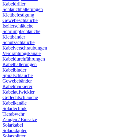
Kabeldriller
Schlauchhalterungen
Klettbefestigung
Gewebeschläuche
Isolierschläuche
Schrumpfschläuche
Klettbänder
Schutzschläuche
Kabelverschraubungen
Verdrahtungskanäle
Kabeldurchführungen
Kabelhalterungen
Kabelbinder
Spiralschläuche
Gewebebänder
Kabelmarkierer
Kabelaufwickler
Geflechtschläuche
Kabelkanäle
Solartechnik
Tierabwehr
Zangen / Einsätze
Solarkabel
Solaradapter
Solarsplitter