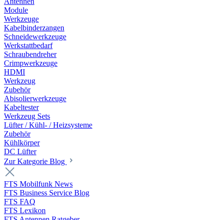
Antennen
Module
Werkzeuge
Kabelbinderzangen
Schneidewerkzeuge
Werkstattbedarf
Schraubendreher
Crimpwerkzeuge
HDMI
Werkzeug
Zubehör
Abisolierwerkzeuge
Kabeltester
Werkzeug Sets
Lüfter / Kühl- / Heizsysteme
Zubehör
Kühlkörper
DC Lüfter
Zur Kategorie Blog
FTS Mobilfunk News
FTS Business Service Blog
FTS FAQ
FTS Lexikon
FTS Antennen Ratgeber