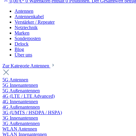
0,00 €*
0
Warenkorb enthält 0 Positionen. Der Gesamtwert beträg
Antennen
Antennenkabel
Verstärker / Repeater
Netztechnik
Marken
Sonderposten
Delock
Blog
Über uns
Zur Kategorie Antennen
5G Antennen
5G Innenantennen
5G Außenantennen
4G (LTE / LTE Advanced)
4G Innenantennen
4G Außenantennen
3G (UMTS / HSDPA / HSPA)
3G Innenantennen
3G Außenantennen
WLAN Antennen
WLAN Innenantennen