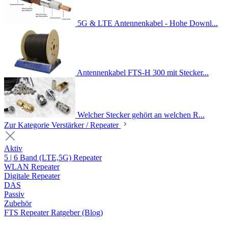
5G & LTE Antennenkabel - Hohe Downl...
Antennenkabel FTS-H 300 mit Stecker...
Welcher Stecker gehört an welchen R...
Zur Kategorie Verstärker / Repeater
Aktiv
5 | 6 Band (LTE,5G) Repeater
WLAN Repeater
Digitale Repeater
DAS
Passiv
Zubehör
FTS Repeater Ratgeber (Blog)