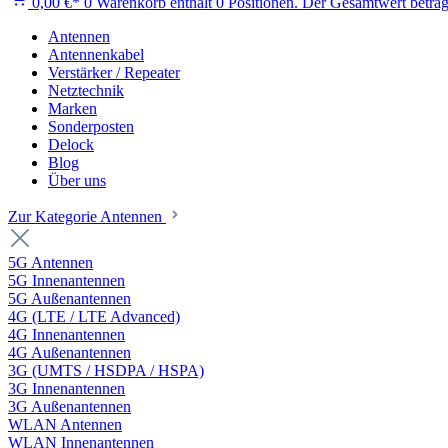
0,00 €*
0
Warenkorb enthält 0 Positionen. Der Gesamtwert beträg
Antennen
Antennenkabel
Verstärker / Repeater
Netztechnik
Marken
Sonderposten
Delock
Blog
Über uns
Zur Kategorie Antennen
5G Antennen
5G Innenantennen
5G Außenantennen
4G (LTE / LTE Advanced)
4G Innenantennen
4G Außenantennen
3G (UMTS / HSDPA / HSPA)
3G Innenantennen
3G Außenantennen
WLAN Antennen
WLAN Innenantennen