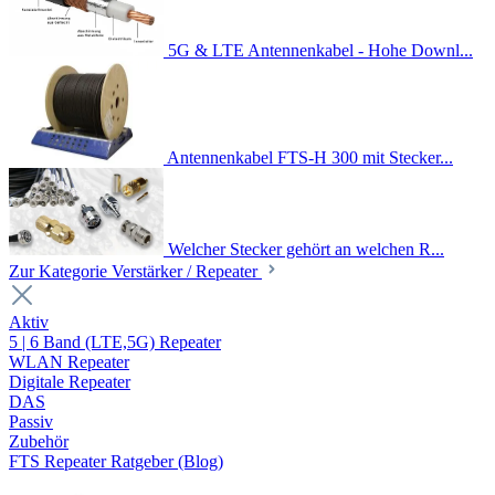
5G & LTE Antennenkabel - Hohe Downl...
Antennenkabel FTS-H 300 mit Stecker...
Welcher Stecker gehört an welchen R...
Zur Kategorie Verstärker / Repeater
Aktiv
5 | 6 Band (LTE,5G) Repeater
WLAN Repeater
Digitale Repeater
DAS
Passiv
Zubehör
FTS Repeater Ratgeber (Blog)