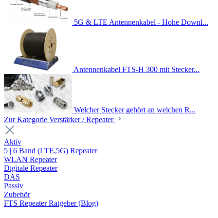
5G & LTE Antennenkabel - Hohe Downl...
Antennenkabel FTS-H 300 mit Stecker...
Welcher Stecker gehört an welchen R...
Zur Kategorie Verstärker / Repeater
Aktiv
5 | 6 Band (LTE,5G) Repeater
WLAN Repeater
Digitale Repeater
DAS
Passiv
Zubehör
FTS Repeater Ratgeber (Blog)