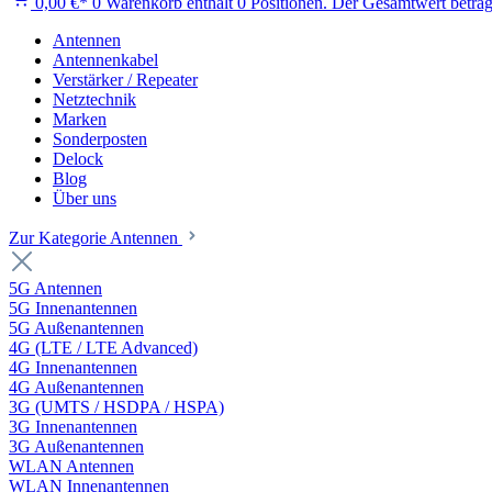
0,00 €*
0
Warenkorb enthält 0 Positionen. Der Gesamtwert beträg
Antennen
Antennenkabel
Verstärker / Repeater
Netztechnik
Marken
Sonderposten
Delock
Blog
Über uns
Zur Kategorie Antennen
5G Antennen
5G Innenantennen
5G Außenantennen
4G (LTE / LTE Advanced)
4G Innenantennen
4G Außenantennen
3G (UMTS / HSDPA / HSPA)
3G Innenantennen
3G Außenantennen
WLAN Antennen
WLAN Innenantennen