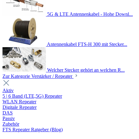
5G & LTE Antennenkabel - Hohe Downl...
Antennenkabel FTS-H 300 mit Stecker...
Welcher Stecker gehört an welchen R...
Zur Kategorie Verstärker / Repeater
Aktiv
5 | 6 Band (LTE,5G) Repeater
WLAN Repeater
Digitale Repeater
DAS
Passiv
Zubehör
FTS Repeater Ratgeber (Blog)