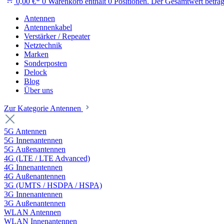
0,00 €*
0
Warenkorb enthält 0 Positionen. Der Gesamtwert beträg
Antennen
Antennenkabel
Verstärker / Repeater
Netztechnik
Marken
Sonderposten
Delock
Blog
Über uns
Zur Kategorie Antennen
5G Antennen
5G Innenantennen
5G Außenantennen
4G (LTE / LTE Advanced)
4G Innenantennen
4G Außenantennen
3G (UMTS / HSDPA / HSPA)
3G Innenantennen
3G Außenantennen
WLAN Antennen
WLAN Innenantennen