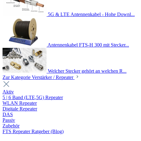
5G & LTE Antennenkabel - Hohe Downl...
Antennenkabel FTS-H 300 mit Stecker...
Welcher Stecker gehört an welchen R...
Zur Kategorie Verstärker / Repeater
Aktiv
5 | 6 Band (LTE,5G) Repeater
WLAN Repeater
Digitale Repeater
DAS
Passiv
Zubehör
FTS Repeater Ratgeber (Blog)