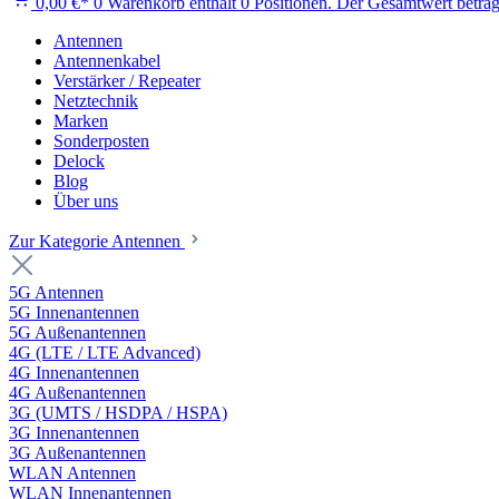
0,00 €*
0
Warenkorb enthält 0 Positionen. Der Gesamtwert beträg
Antennen
Antennenkabel
Verstärker / Repeater
Netztechnik
Marken
Sonderposten
Delock
Blog
Über uns
Zur Kategorie Antennen
5G Antennen
5G Innenantennen
5G Außenantennen
4G (LTE / LTE Advanced)
4G Innenantennen
4G Außenantennen
3G (UMTS / HSDPA / HSPA)
3G Innenantennen
3G Außenantennen
WLAN Antennen
WLAN Innenantennen