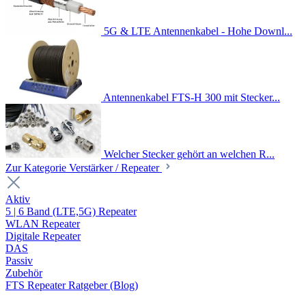
5G & LTE Antennenkabel - Hohe Downl...
Antennenkabel FTS-H 300 mit Stecker...
Welcher Stecker gehört an welchen R...
Zur Kategorie Verstärker / Repeater
Aktiv
5 | 6 Band (LTE,5G) Repeater
WLAN Repeater
Digitale Repeater
DAS
Passiv
Zubehör
FTS Repeater Ratgeber (Blog)