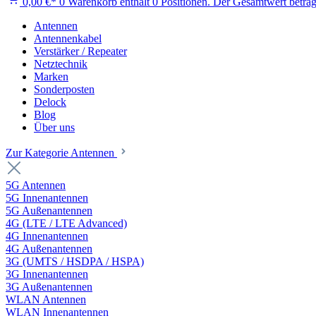
0,00 €*
0
Warenkorb enthält 0 Positionen. Der Gesamtwert beträg
Antennen
Antennenkabel
Verstärker / Repeater
Netztechnik
Marken
Sonderposten
Delock
Blog
Über uns
Zur Kategorie Antennen
5G Antennen
5G Innenantennen
5G Außenantennen
4G (LTE / LTE Advanced)
4G Innenantennen
4G Außenantennen
3G (UMTS / HSDPA / HSPA)
3G Innenantennen
3G Außenantennen
WLAN Antennen
WLAN Innenantennen