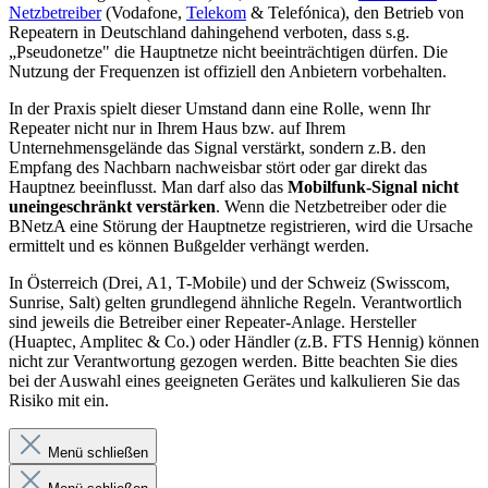
Netzbetreiber
(Vodafone,
Telekom
& Telefónica), den Betrieb von
Repeatern in Deutschland dahingehend verboten, dass s.g.
„Pseudonetze" die Hauptnetze nicht beeinträchtigen dürfen. Die
Nutzung der Frequenzen ist offiziell den Anbietern vorbehalten.
In der Praxis spielt dieser Umstand dann eine Rolle, wenn Ihr
Repeater nicht nur in Ihrem Haus bzw. auf Ihrem
Unternehmensgelände das Signal verstärkt, sondern z.B. den
Empfang des Nachbarn nachweisbar stört oder gar direkt das
Hauptnez beeinflusst. Man darf also das
Mobilfunk-Signal nicht
uneingeschränkt verstärken
. Wenn die Netzbetreiber oder die
BNetzA eine Störung der Hauptnetze registrieren, wird die Ursache
ermittelt und es können Bußgelder verhängt werden.
In Österreich (Drei, A1, T-Mobile) und der Schweiz (Swisscom,
Sunrise, Salt) gelten grundlegend ähnliche Regeln. Verantwortlich
sind jeweils die Betreiber einer Repeater-Anlage. Hersteller
(Huaptec, Amplitec & Co.) oder Händler (z.B. FTS Hennig) können
nicht zur Verantwortung gezogen werden. Bitte beachten Sie dies
bei der Auswahl eines geeigneten Gerätes und kalkulieren Sie das
Risiko mit ein.
Menü schließen