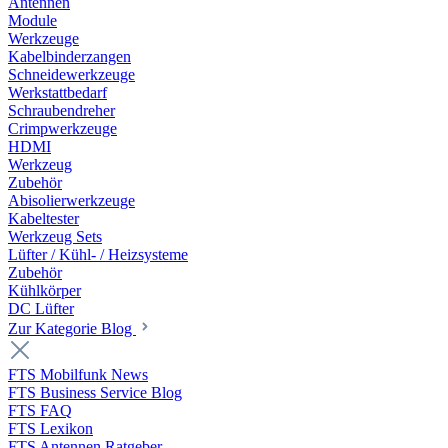
Antennen
Module
Werkzeuge
Kabelbinderzangen
Schneidewerkzeuge
Werkstattbedarf
Schraubendreher
Crimpwerkzeuge
HDMI
Werkzeug
Zubehör
Abisolierwerkzeuge
Kabeltester
Werkzeug Sets
Lüfter / Kühl- / Heizsysteme
Zubehör
Kühlkörper
DC Lüfter
Zur Kategorie Blog
FTS Mobilfunk News
FTS Business Service Blog
FTS FAQ
FTS Lexikon
FTS Antennen Ratgeber