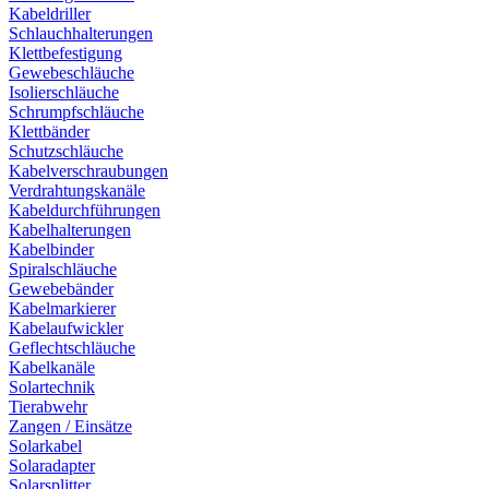
Kabeldriller
Schlauchhalterungen
Klettbefestigung
Gewebeschläuche
Isolierschläuche
Schrumpfschläuche
Klettbänder
Schutzschläuche
Kabelverschraubungen
Verdrahtungskanäle
Kabeldurchführungen
Kabelhalterungen
Kabelbinder
Spiralschläuche
Gewebebänder
Kabelmarkierer
Kabelaufwickler
Geflechtschläuche
Kabelkanäle
Solartechnik
Tierabwehr
Zangen / Einsätze
Solarkabel
Solaradapter
Solarsplitter