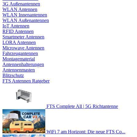
3G Außenantennen
WLAN Antennen
WLAN Innenantennen
WLAN Außenantennen
IoT Antennen
RFID Antennen
Smartmeter Antennen
LORA Antennen
Microwave Antennen
Fahrzeugantennen
Montagematerial
Antennenhalterungen
Antennenmasten
Blitzschutz
FTS Antennen Ratgeber
FTS Complete All | 5G Richtantenne
WiFi 7 am Horizont: Die neue FTS Co...