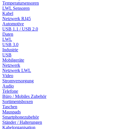
Temperatursensoren
LWL Sensoren
Kabel
Netzwerk RJ45
Automotive
USB 1.1 / USB 2.0
Daten
LWL
USB 3.0
Industrie
USB
Mobilgeräte
Netzwerk
Netzwerk LWL
Video
Stromversorgung
Audio
Telefone
Büro / Mobiles Zubehör
Sortimentsboxen
Taschen
Mauspads
Smartphonezubehör
Ständer / Halterungen
Kabelorganisation