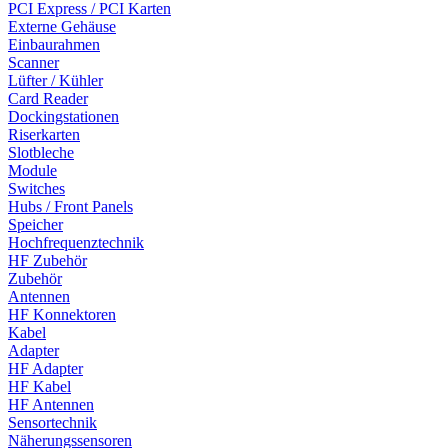
PCI Express / PCI Karten
Externe Gehäuse
Einbaurahmen
Scanner
Lüfter / Kühler
Card Reader
Dockingstationen
Riserkarten
Slotbleche
Module
Switches
Hubs / Front Panels
Speicher
Hochfrequenztechnik
HF Zubehör
Zubehör
Antennen
HF Konnektoren
Kabel
Adapter
HF Adapter
HF Kabel
HF Antennen
Sensortechnik
Näherungssensoren