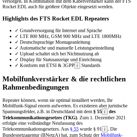
versorgen. In Kombination mit dem Kabelverstärker kann der FTS
Rocket EDL auch für größere Objekte eingesetzt werden.
Highlights des FTS Rocket EDL Repeaters
✓
Grundversorgung für Internet und Sprache
✓
LTE 800 MHz, GSM 900 MHz und LTE 1800MHz
✓
Deutschsprachige Montageanleitung
✓
Automatische und manuelle Leistungseinstellung
✓
Upload schaltet sich bei Nichtnutzung ab
✓
Display für Statusanzeige und Einrichtung
✓
Konform mit ETSI & 3GPP
Standards
i
Mobilfunkverstärker & die rechtlichen
Rahmenbedingungen
Repeater können, wenn sie optimal installiert werden, Ihr
Mobilfunk-Signal enorm aufwerten. Es existieren aber juristische
Spannungsfelder, z.B. in Deutschland mit dem
§ 55
des
i
Telekommunikationsgesetzes (TKG)
. Zum 1. Dezember 2021
erfolgte eine vollständige Neufassung des
Telekommunikationsgesetzes. Aus
§ 55
wurde § 91
. Die
i
Bundesnetzagentur (BNetzA) hat, zum Schutz der
Mobilfunk-