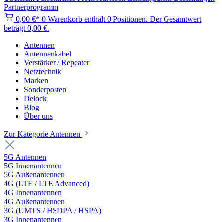
Partnerprogramm
0,00 €*
0
Warenkorb enthält 0 Positionen. Der Gesamtwert
beträgt 0,00 €.
Antennen
Antennenkabel
Verstärker / Repeater
Netztechnik
Marken
Sonderposten
Delock
Blog
Über uns
Zur Kategorie Antennen
5G Antennen
5G Innenantennen
5G Außenantennen
4G (LTE / LTE Advanced)
4G Innenantennen
4G Außenantennen
3G (UMTS / HSDPA / HSPA)
3G Innenantennen