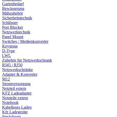
Gartenbedarf
Bewässerung
Mähzubehör
Sicherheitstechnik
Schlösser
Port Blocker
Netzwerktechnik
Panel Mount
Switches / Medienkonverter
Keystone
D-Type
LWL
Zubehör für Netzwerkschrank
RJ45 / RJ50
Netzwerkschränke
Adapter & Konverter
M12
Stromversorgung
Netzteil extern
KFZ Ladeadapter
Netzteile extern
Notebook
Kabelloses Laden
Kfz Ladegeräte
Steckdosen