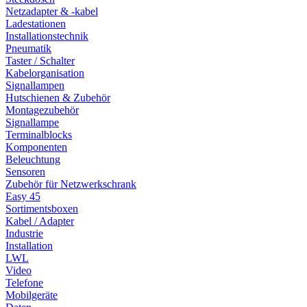
Netzadapter & -kabel
Ladestationen
Installationstechnik
Pneumatik
Taster / Schalter
Kabelorganisation
Signallampen
Hutschienen & Zubehör
Montagezubehör
Signallampe
Terminalblocks
Komponenten
Beleuchtung
Sensoren
Zubehör für Netzwerkschrank
Easy 45
Sortimentsboxen
Kabel / Adapter
Industrie
Installation
LWL
Video
Telefone
Mobilgeräte