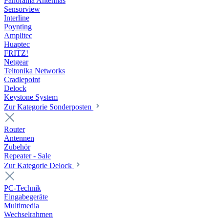
Panorama Antennas
Sensorview
Interline
Poynting
Amplitec
Huaptec
FRITZ!
Netgear
Teltonika Networks
Cradlepoint
Delock
Keystone System
Zur Kategorie Sonderposten
Router
Antennen
Zubehör
Repeater - Sale
Zur Kategorie Delock
PC-Technik
Eingabegeräte
Multimedia
Wechselrahmen