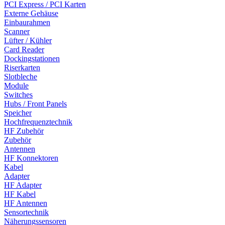
PCI Express / PCI Karten
Externe Gehäuse
Einbaurahmen
Scanner
Lüfter / Kühler
Card Reader
Dockingstationen
Riserkarten
Slotbleche
Module
Switches
Hubs / Front Panels
Speicher
Hochfrequenztechnik
HF Zubehör
Zubehör
Antennen
HF Konnektoren
Kabel
Adapter
HF Adapter
HF Kabel
HF Antennen
Sensortechnik
Näherungssensoren