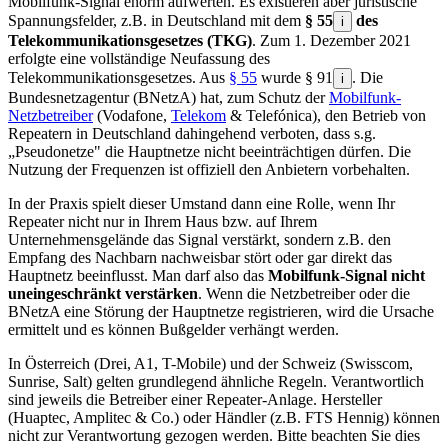
Mobilfunk-Signal enorm aufwerten. Es existieren aber juristische
Spannungsfelder, z.B. in Deutschland mit dem
§ 55
des
i
Telekommunikationsgesetzes (TKG)
. Zum 1. Dezember 2021
erfolgte eine vollständige Neufassung des
Telekommunikationsgesetzes. Aus
§ 55
wurde § 91
. Die
i
Bundesnetzagentur (BNetzA) hat, zum Schutz der
Mobilfunk-
Netzbetreiber
(Vodafone,
Telekom
& Telefónica), den Betrieb von
Repeatern in Deutschland dahingehend verboten, dass s.g.
„Pseudonetze" die Hauptnetze nicht beeinträchtigen dürfen. Die
Nutzung der Frequenzen ist offiziell den Anbietern vorbehalten.
In der Praxis spielt dieser Umstand dann eine Rolle, wenn Ihr
Repeater nicht nur in Ihrem Haus bzw. auf Ihrem
Unternehmensgelände das Signal verstärkt, sondern z.B. den
Empfang des Nachbarn nachweisbar stört oder gar direkt das
Hauptnetz beeinflusst. Man darf also das
Mobilfunk-Signal nicht
uneingeschränkt verstärken
. Wenn die Netzbetreiber oder die
BNetzA eine Störung der Hauptnetze registrieren, wird die Ursache
ermittelt und es können Bußgelder verhängt werden.
In Österreich (Drei, A1, T-Mobile) und der Schweiz (Swisscom,
Sunrise, Salt) gelten grundlegend ähnliche Regeln. Verantwortlich
sind jeweils die Betreiber einer Repeater-Anlage. Hersteller
(Huaptec, Amplitec & Co.) oder Händler (z.B. FTS Hennig) können
nicht zur Verantwortung gezogen werden. Bitte beachten Sie dies