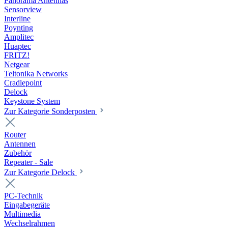
Panorama Antennas
Sensorview
Interline
Poynting
Amplitec
Huaptec
FRITZ!
Netgear
Teltonika Networks
Cradlepoint
Delock
Keystone System
Zur Kategorie Sonderposten
Router
Antennen
Zubehör
Repeater - Sale
Zur Kategorie Delock
PC-Technik
Eingabegeräte
Multimedia
Wechselrahmen