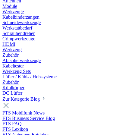
Antennen
Module
Werkzeuge
Kabelbinderzangen
Schneidewerkzeuge
Werkstattbedarf
Schraubendreher
Crimpwerkzeuge
HDMI
Werkzeug
Zubehör
Abisolierwerkzeuge
Kabeltester
Werkzeug Sets
Lüfter / Kühl- / Heizsysteme
Zubehör
Kühlkörper
DC Lüfter
Zur Kategorie Blog
FTS Mobilfunk News
FTS Business Service Blog
FTS FAQ
FTS Lexikon
FTS Antennen Ratgeber