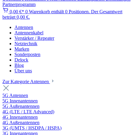
Partnerprogramm
0,00 €*
0
Warenkorb enthält 0 Positionen. Der Gesamtwert
beträgt 0,00 €.
Antennen
Antennenkabel
Verstärker / Repeater
Netztechnik
Marken
Sonderposten
Delock
Blog
Über uns
Zur Kategorie Antennen
5G Antennen
5G Innenantennen
5G Außenantennen
4G (LTE / LTE Advanced)
4G Innenantennen
4G Außenantennen
3G (UMTS / HSDPA / HSPA)
3G Innenantennen