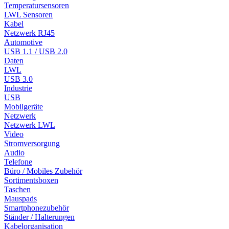
Temperatursensoren
LWL Sensoren
Kabel
Netzwerk RJ45
Automotive
USB 1.1 / USB 2.0
Daten
LWL
USB 3.0
Industrie
USB
Mobilgeräte
Netzwerk
Netzwerk LWL
Video
Stromversorgung
Audio
Telefone
Büro / Mobiles Zubehör
Sortimentsboxen
Taschen
Mauspads
Smartphonezubehör
Ständer / Halterungen
Kabelorganisation