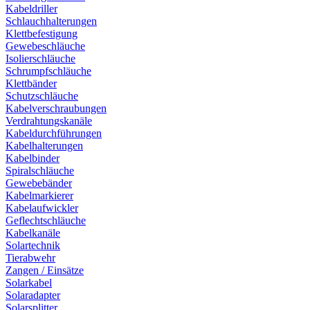
Kabeldriller
Schlauchhalterungen
Klettbefestigung
Gewebeschläuche
Isolierschläuche
Schrumpfschläuche
Klettbänder
Schutzschläuche
Kabelverschraubungen
Verdrahtungskanäle
Kabeldurchführungen
Kabelhalterungen
Kabelbinder
Spiralschläuche
Gewebebänder
Kabelmarkierer
Kabelaufwickler
Geflechtschläuche
Kabelkanäle
Solartechnik
Tierabwehr
Zangen / Einsätze
Solarkabel
Solaradapter
Solarsplitter