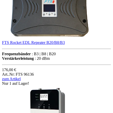
FTS Rocket EDL Repeater B20/B8/B3
Frequenzbänder
: B3 | B8 | B20
Verstärkerleistung
: 20 dBm
176,00 €
Art..Nr: FTS 96136
zum Artikel
Nur 1 auf Lager!