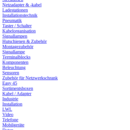
Netzadapter & -kabel
Ladestationen
Installationstechnik
Pneumatik
Taster / Schalter
Kabelorganisation
Signallampen
Hutschienen & Zubehör
Montagezubehör
Signallampe
Terminalblocks
Komponenten
Beleuchtung
Sensoren
Zubehör für Netzwerkschrank
Easy 45
Sortimentsboxen
Kabel / Adapter
Industrie
Installation
LWL
Video
Telefone
Mobilgeräte