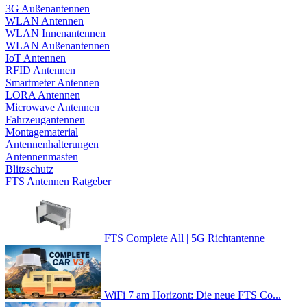
3G Außenantennen
WLAN Antennen
WLAN Innenantennen
WLAN Außenantennen
IoT Antennen
RFID Antennen
Smartmeter Antennen
LORA Antennen
Microwave Antennen
Fahrzeugantennen
Montagematerial
Antennenhalterungen
Antennenmasten
Blitzschutz
FTS Antennen Ratgeber
FTS Complete All | 5G Richtantenne
WiFi 7 am Horizont: Die neue FTS Co...