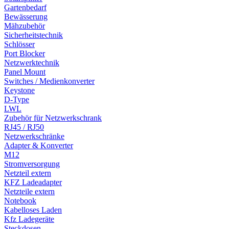
Gartenbedarf
Bewässerung
Mähzubehör
Sicherheitstechnik
Schlösser
Port Blocker
Netzwerktechnik
Panel Mount
Switches / Medienkonverter
Keystone
D-Type
LWL
Zubehör für Netzwerkschrank
RJ45 / RJ50
Netzwerkschränke
Adapter & Konverter
M12
Stromversorgung
Netzteil extern
KFZ Ladeadapter
Netzteile extern
Notebook
Kabelloses Laden
Kfz Ladegeräte
Steckdosen