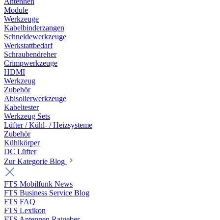
Antennen
Module
Werkzeuge
Kabelbinderzangen
Schneidewerkzeuge
Werkstattbedarf
Schraubendreher
Crimpwerkzeuge
HDMI
Werkzeug
Zubehör
Abisolierwerkzeuge
Kabeltester
Werkzeug Sets
Lüfter / Kühl- / Heizsysteme
Zubehör
Kühlkörper
DC Lüfter
Zur Kategorie Blog
FTS Mobilfunk News
FTS Business Service Blog
FTS FAQ
FTS Lexikon
FTS Antennen Ratgeber