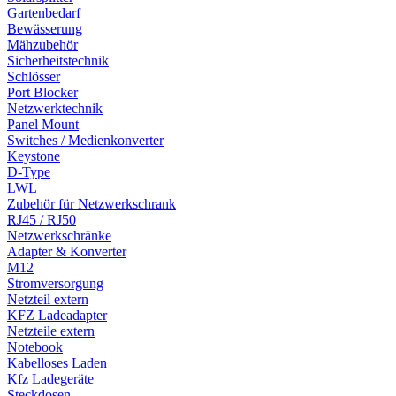
Gartenbedarf
Bewässerung
Mähzubehör
Sicherheitstechnik
Schlösser
Port Blocker
Netzwerktechnik
Panel Mount
Switches / Medienkonverter
Keystone
D-Type
LWL
Zubehör für Netzwerkschrank
RJ45 / RJ50
Netzwerkschränke
Adapter & Konverter
M12
Stromversorgung
Netzteil extern
KFZ Ladeadapter
Netzteile extern
Notebook
Kabelloses Laden
Kfz Ladegeräte
Steckdosen