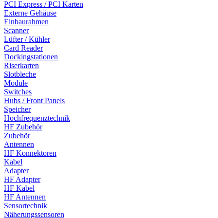
PCI Express / PCI Karten
Externe Gehäuse
Einbaurahmen
Scanner
Lüfter / Kühler
Card Reader
Dockingstationen
Riserkarten
Slotbleche
Module
Switches
Hubs / Front Panels
Speicher
Hochfrequenztechnik
HF Zubehör
Zubehör
Antennen
HF Konnektoren
Kabel
Adapter
HF Adapter
HF Kabel
HF Antennen
Sensortechnik
Näherungssensoren