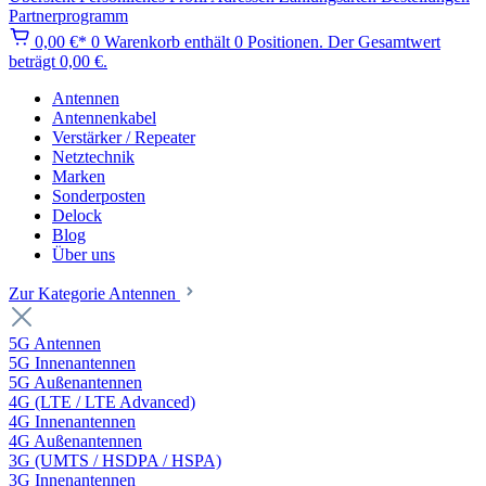
Partnerprogramm
0,00 €*
0
Warenkorb enthält 0 Positionen. Der Gesamtwert
beträgt 0,00 €.
Antennen
Antennenkabel
Verstärker / Repeater
Netztechnik
Marken
Sonderposten
Delock
Blog
Über uns
Zur Kategorie Antennen
5G Antennen
5G Innenantennen
5G Außenantennen
4G (LTE / LTE Advanced)
4G Innenantennen
4G Außenantennen
3G (UMTS / HSDPA / HSPA)
3G Innenantennen