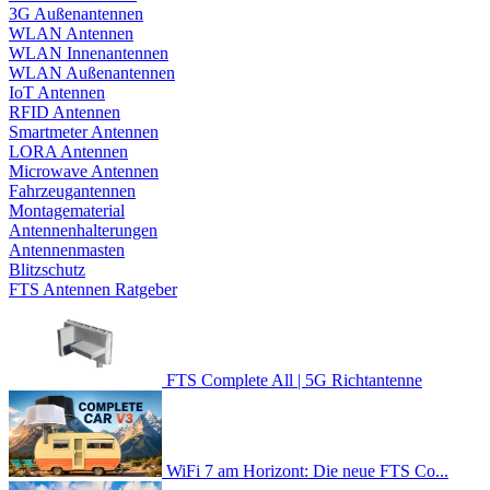
3G Außenantennen
WLAN Antennen
WLAN Innenantennen
WLAN Außenantennen
IoT Antennen
RFID Antennen
Smartmeter Antennen
LORA Antennen
Microwave Antennen
Fahrzeugantennen
Montagematerial
Antennenhalterungen
Antennenmasten
Blitzschutz
FTS Antennen Ratgeber
FTS Complete All | 5G Richtantenne
WiFi 7 am Horizont: Die neue FTS Co...