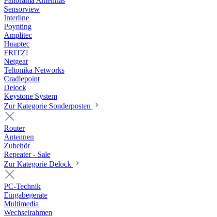
Panorama Antennas
Sensorview
Interline
Poynting
Amplitec
Huaptec
FRITZ!
Netgear
Teltonika Networks
Cradlepoint
Delock
Keystone System
Zur Kategorie Sonderposten
Router
Antennen
Zubehör
Repeater - Sale
Zur Kategorie Delock
PC-Technik
Eingabegeräte
Multimedia
Wechselrahmen