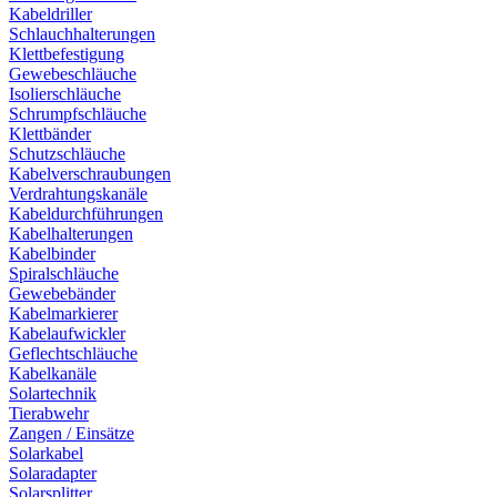
Kabeldriller
Schlauchhalterungen
Klettbefestigung
Gewebeschläuche
Isolierschläuche
Schrumpfschläuche
Klettbänder
Schutzschläuche
Kabelverschraubungen
Verdrahtungskanäle
Kabeldurchführungen
Kabelhalterungen
Kabelbinder
Spiralschläuche
Gewebebänder
Kabelmarkierer
Kabelaufwickler
Geflechtschläuche
Kabelkanäle
Solartechnik
Tierabwehr
Zangen / Einsätze
Solarkabel
Solaradapter
Solarsplitter