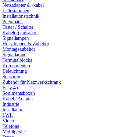
Netzadapter & -kabel
Ladestationen
Installationstechnik
Pneumatik
Taster / Schalter
Kabelorganisation
Signallampen
Hutschienen & Zubehör
Montagezubehör
Signallampe
Terminalblocks
Komponenten
Beleuchtung
Sensoren
Zubehör für Netzwerkschrank
Easy 45
Sortimentsboxen
Kabel / Adapter
Industrie
Installation
LWL
Video
Telefone
Mobilgeräte