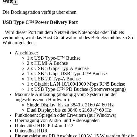
Watt
i
Die Dockingstation verfügt über einen
USB Type-C™ Power Delivery Port
. Wird dieser Port mit dem Netzteil des Notebooks oder Tablets
verbunden, wird das Host Gerät während des Betriebs mit bis zu 85
Watt aufgeladen.
Anschlüsse:
1 x USB Type-C™ Buchse
2 x HDMI-A Buchse
2 x USB 5 Gbps Typ-A Buchse
1 x USB 5 Gbps USB Type-C™ Buchse
1 x USB 2.0 Typ-A Buchse
1 x Gigabit LAN 10/100/1000 Mbps RJ45 Buchse
1 x USB Type-C™ PD Buchse (Stromversorgung)
Maximale Auflösung (abhängig vom System und der
angeschlossenen Hardware):
Single Display: bis zu 3840 x 2160 @ 60 Hz
Dual Display: bis zu 3840 x 2160 @ 60 Hz
Funktionen: Spiegeln oder Erweitern (nur Windows)
Übertragung von Audio- und Videosignalen
Unterstützt HDCP 1.4 und 2.2
Unterstützt HDR
Eingangsleistung PD Anschluss: 100 W, 15 W werden für die