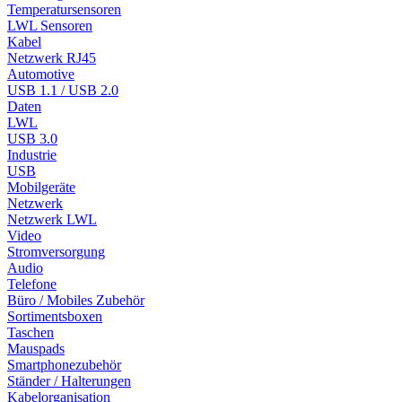
Temperatursensoren
LWL Sensoren
Kabel
Netzwerk RJ45
Automotive
USB 1.1 / USB 2.0
Daten
LWL
USB 3.0
Industrie
USB
Mobilgeräte
Netzwerk
Netzwerk LWL
Video
Stromversorgung
Audio
Telefone
Büro / Mobiles Zubehör
Sortimentsboxen
Taschen
Mauspads
Smartphonezubehör
Ständer / Halterungen
Kabelorganisation