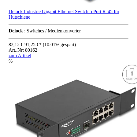
Delock Industrie Gigabit Ethernet Switch 5 Port RJ45 für
Hutschiene
Delock
: Switches / Medienkonverter
82,12 €
91,25 €*
(10.01% gespart)
Art..Nr: 80162
zum Artikel
%