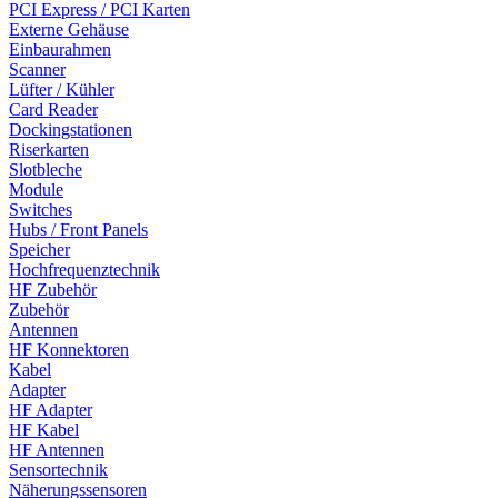
PCI Express / PCI Karten
Externe Gehäuse
Einbaurahmen
Scanner
Lüfter / Kühler
Card Reader
Dockingstationen
Riserkarten
Slotbleche
Module
Switches
Hubs / Front Panels
Speicher
Hochfrequenztechnik
HF Zubehör
Zubehör
Antennen
HF Konnektoren
Kabel
Adapter
HF Adapter
HF Kabel
HF Antennen
Sensortechnik
Näherungssensoren