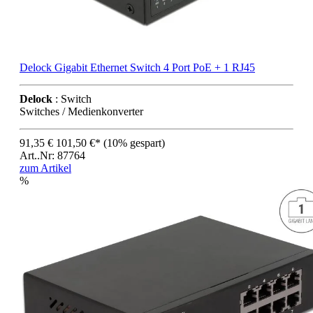
Delock Gigabit Ethernet Switch 4 Port PoE + 1 RJ45
Delock
: Switch
Switches / Medienkonverter
91,35 €
101,50 €*
(10% gespart)
Art..Nr: 87764
zum Artikel
%