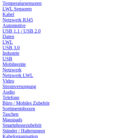
Temperatursensoren
LWL Sensoren
Kabel
Netzwerk RJ45
Automotive
USB 1.1 / USB 2.0
Daten
LWL
USB 3.0
Industrie
USB
Mobilgeräte
Netzwerk
Netzwerk LWL
Video
Stromversorgung
Audio
Telefone
Büro / Mobiles Zubehör
Sortimentsboxen
Taschen
Mauspads
Smartphonezubehör
Ständer / Halterungen
Kabelorganisation