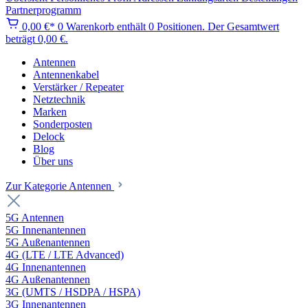
Partnerprogramm
0,00 €*
0
Warenkorb enthält 0 Positionen. Der Gesamtwert
beträgt 0,00 €.
Antennen
Antennenkabel
Verstärker / Repeater
Netztechnik
Marken
Sonderposten
Delock
Blog
Über uns
Zur Kategorie Antennen
5G Antennen
5G Innenantennen
5G Außenantennen
4G (LTE / LTE Advanced)
4G Innenantennen
4G Außenantennen
3G (UMTS / HSDPA / HSPA)
3G Innenantennen