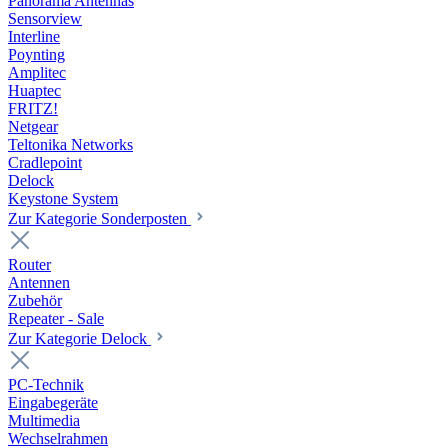
Panorama Antennas
Sensorview
Interline
Poynting
Amplitec
Huaptec
FRITZ!
Netgear
Teltonika Networks
Cradlepoint
Delock
Keystone System
Zur Kategorie Sonderposten
Router
Antennen
Zubehör
Repeater - Sale
Zur Kategorie Delock
PC-Technik
Eingabegeräte
Multimedia
Wechselrahmen