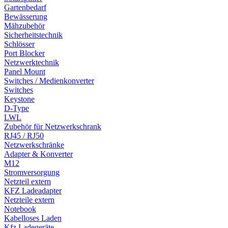
Gartenbedarf
Bewässerung
Mähzubehör
Sicherheitstechnik
Schlösser
Port Blocker
Netzwerktechnik
Panel Mount
Switches / Medienkonverter
Switches
Keystone
D-Type
LWL
Zubehör für Netzwerkschrank
RJ45 / RJ50
Netzwerkschränke
Adapter & Konverter
M12
Stromversorgung
Netzteil extern
KFZ Ladeadapter
Netzteile extern
Notebook
Kabelloses Laden
Kfz Ladegeräte