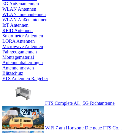
3G Außenantennen
WLAN Antennen
WLAN Innenantennen
WLAN Außenantennen
IoT Antennen
RFID Antennen
Smartmeter Antennen
LORA Antennen
Microwave Antennen
Fahrzeugantennen
Montagematerial
Antennenhalterungen
Antennenmasten
Blitzschutz
FTS Antennen Ratgeber
FTS Complete All | 5G Richtantenne
WiFi 7 am Horizont: Die neue FTS Co...