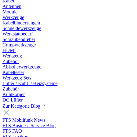
Kabel
Antennen
Module
Werkzeuge
Kabelbinderzangen
Schneidewerkzeuge
Werkstattbedarf
Schraubendreher
Crimpwerkzeuge
HDMI
Werkzeug
Zubehör
Abisolierwerkzeuge
Kabeltester
Werkzeug Sets
Lüfter / Kühl- / Heizsysteme
Zubehör
Kühlkörper
DC Lüfter
Zur Kategorie Blog
FTS Mobilfunk News
FTS Business Service Blog
FTS FAQ
FTS Lexikon