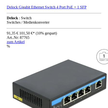
Delock Gigabit Ethernet Switch 4 Port PoE + 1 SFP
Delock
: Switch
Switches / Medienkonverter
91,35 €
101,50 €*
(10% gespart)
Art..Nr: 87765
zum Artikel
%