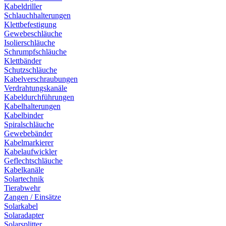
Kabeldriller
Schlauchhalterungen
Klettbefestigung
Gewebeschläuche
Isolierschläuche
Schrumpfschläuche
Klettbänder
Schutzschläuche
Kabelverschraubungen
Verdrahtungskanäle
Kabeldurchführungen
Kabelhalterungen
Kabelbinder
Spiralschläuche
Gewebebänder
Kabelmarkierer
Kabelaufwickler
Geflechtschläuche
Kabelkanäle
Solartechnik
Tierabwehr
Zangen / Einsätze
Solarkabel
Solaradapter
Solarsplitter