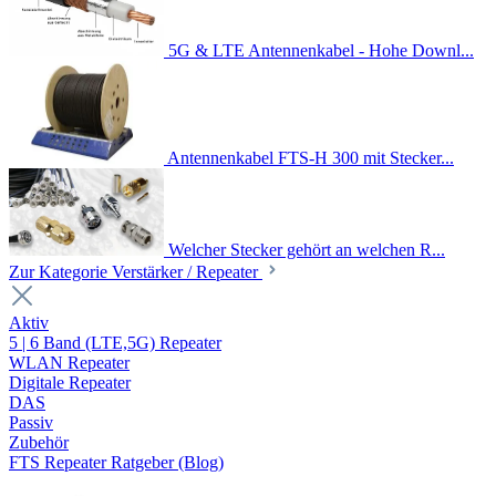
5G & LTE Antennenkabel - Hohe Downl...
Antennenkabel FTS-H 300 mit Stecker...
Welcher Stecker gehört an welchen R...
Zur Kategorie Verstärker / Repeater
Aktiv
5 | 6 Band (LTE,5G) Repeater
WLAN Repeater
Digitale Repeater
DAS
Passiv
Zubehör
FTS Repeater Ratgeber (Blog)