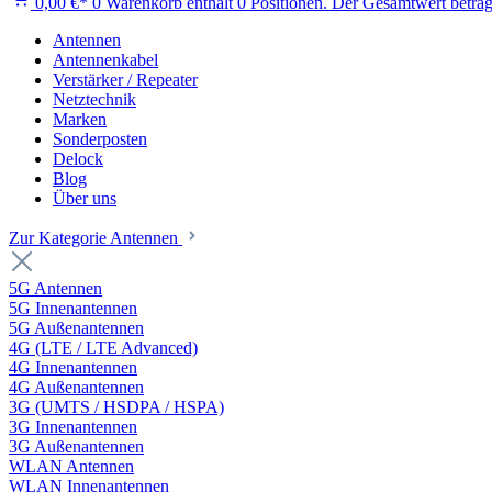
0,00 €*
0
Warenkorb enthält 0 Positionen. Der Gesamtwert beträg
Antennen
Antennenkabel
Verstärker / Repeater
Netztechnik
Marken
Sonderposten
Delock
Blog
Über uns
Zur Kategorie Antennen
5G Antennen
5G Innenantennen
5G Außenantennen
4G (LTE / LTE Advanced)
4G Innenantennen
4G Außenantennen
3G (UMTS / HSDPA / HSPA)
3G Innenantennen
3G Außenantennen
WLAN Antennen
WLAN Innenantennen