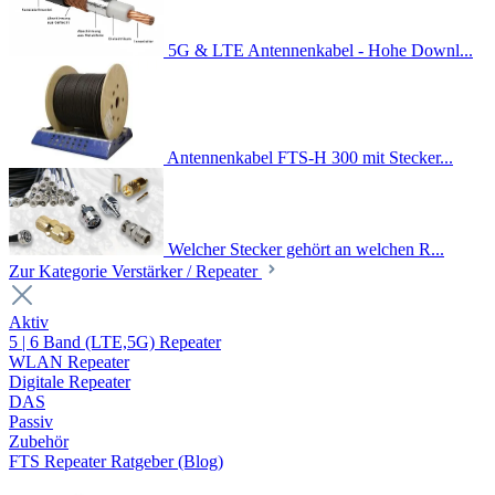
5G & LTE Antennenkabel - Hohe Downl...
Antennenkabel FTS-H 300 mit Stecker...
Welcher Stecker gehört an welchen R...
Zur Kategorie Verstärker / Repeater
Aktiv
5 | 6 Band (LTE,5G) Repeater
WLAN Repeater
Digitale Repeater
DAS
Passiv
Zubehör
FTS Repeater Ratgeber (Blog)