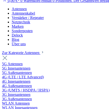
0,00 €*
0
Warenkorb enthält 0 Positionen. Der Gesamtwert beträg
Antennen
Antennenkabel
Verstärker / Repeater
Netztechnik
Marken
Sonderposten
Delock
Blog
Über uns
Zur Kategorie Antennen
5G Antennen
5G Innenantennen
5G Außenantennen
4G (LTE / LTE Advanced)
4G Innenantennen
4G Außenantennen
3G (UMTS / HSDPA / HSPA)
3G Innenantennen
3G Außenantennen
WLAN Antennen
WLAN Innenantennen