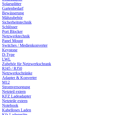
Solarsplitter
Gartenbedarf
Bewässerung
Mähzubehör
Sicherheitstechnik
Schlösser
Port Blocker
Netzwerktechnik
Panel Mount
Switches / Medienkonverter
Keystone
D-Type
LWL
Zubehör für Netzwerkschrank
RJ45 / RJ50
Netzwerkschränke
Adapter & Konverter
M12
Stromversorgung
Netzteil extern
KFZ Ladeadapter
Netzteile extern
Notebook
Kabelloses Laden
Kfz Ladegeräte