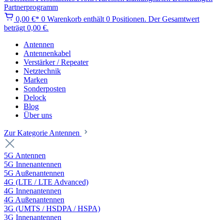
Partnerprogramm
0,00 €*
0
Warenkorb enthält 0 Positionen. Der Gesamtwert
beträgt 0,00 €.
Antennen
Antennenkabel
Verstärker / Repeater
Netztechnik
Marken
Sonderposten
Delock
Blog
Über uns
Zur Kategorie Antennen
5G Antennen
5G Innenantennen
5G Außenantennen
4G (LTE / LTE Advanced)
4G Innenantennen
4G Außenantennen
3G (UMTS / HSDPA / HSPA)
3G Innenantennen