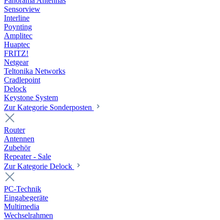
Panorama Antennas
Sensorview
Interline
Poynting
Amplitec
Huaptec
FRITZ!
Netgear
Teltonika Networks
Cradlepoint
Delock
Keystone System
Zur Kategorie Sonderposten
Router
Antennen
Zubehör
Repeater - Sale
Zur Kategorie Delock
PC-Technik
Eingabegeräte
Multimedia
Wechselrahmen