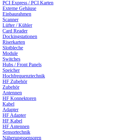
PCI Express / PCI Karten
Externe Gehäuse
Einbaurahmen
Scanner
Lüfter / Kühler
Card Reader
Dockingstationen
Riserkarten
Slotbleche
Module
Switches
Hubs / Front Panels
Speicher
Hochfrequenztechnik
HF Zubehör
Zubehör
Antennen
HF Konnektoren
Kabel
Adapter
HF Adapter
HF Kabel
HF Antennen
Sensortechnik
Näherungssensoren