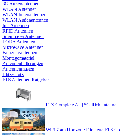
3G Außenantennen
WLAN Antennen
WLAN Innenantennen
WLAN Außenantennen
IoT Antennen
RFID Antennen
Smartmeter Antennen
LORA Antennen
Microwave Antennen
Fahrzeugantennen
Montagematerial
Antennenhalterungen
Antennenmasten
Blitzschutz
FTS Antennen Ratgeber
FTS Complete All | 5G Richtantenne
WiFi 7 am Horizont: Die neue FTS Co...