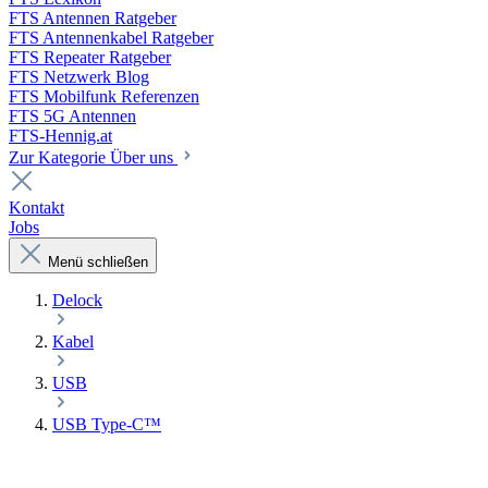
FTS Antennen Ratgeber
FTS Antennenkabel Ratgeber
FTS Repeater Ratgeber
FTS Netzwerk Blog
FTS Mobilfunk Referenzen
FTS 5G Antennen
FTS-Hennig.at
Zur Kategorie Über uns
Kontakt
Jobs
Menü schließen
Delock
Kabel
USB
USB Type-C™