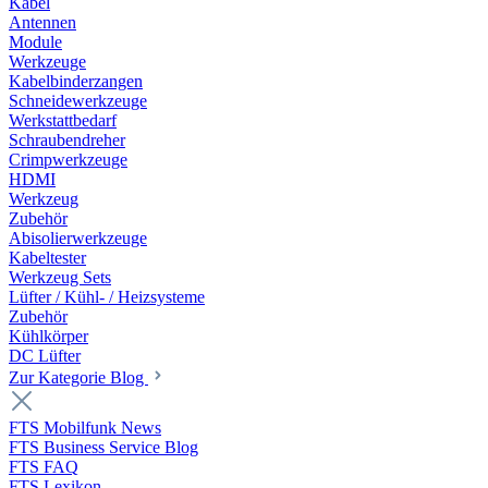
Kabel
Antennen
Module
Werkzeuge
Kabelbinderzangen
Schneidewerkzeuge
Werkstattbedarf
Schraubendreher
Crimpwerkzeuge
HDMI
Werkzeug
Zubehör
Abisolierwerkzeuge
Kabeltester
Werkzeug Sets
Lüfter / Kühl- / Heizsysteme
Zubehör
Kühlkörper
DC Lüfter
Zur Kategorie Blog
FTS Mobilfunk News
FTS Business Service Blog
FTS FAQ
FTS Lexikon