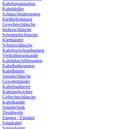
Kabelorganisation
Kabeldriller
Schlauchhalterungen
Klettbefestigung
Gewebeschläuche
Isolierschläuche
Schrumpfschläuche
Klettbänder
Schutzschläuche
Kabelverschraubungen
Verdrahtungskanäle
Kabeldurchführungen
Kabelhalterungen
Kabelbinder
Spiralschläuche
Gewebebänder
Kabelmarkierer
Kabelaufwickler
Geflechtschläuche
Kabelkanäle
Solartechnik
Tierabwehr
Zangen / Einsätze
Solarkabel
Solaradapter