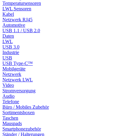
Temperatursensoren
LWL Sensoren
Kabel
Netzwerk RJ45
Automotive
USB 1.1 / USB 2.0
Daten
LWL
USB 3.0
Industrie
USB
USB Type-C™
Mobilgeräte
Netzwerk
Netzwerk LWL
Video
Stromversorgung
Audio
Telefone
Büro / Mobiles Zubehör
Sortimentsboxen
Taschen
Mauspads
Smartphonezubehör
Ständer / Halterungen