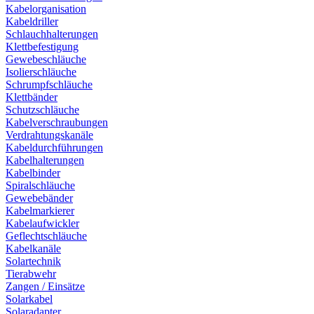
Kabelorganisation
Kabeldriller
Schlauchhalterungen
Klettbefestigung
Gewebeschläuche
Isolierschläuche
Schrumpfschläuche
Klettbänder
Schutzschläuche
Kabelverschraubungen
Verdrahtungskanäle
Kabeldurchführungen
Kabelhalterungen
Kabelbinder
Spiralschläuche
Gewebebänder
Kabelmarkierer
Kabelaufwickler
Geflechtschläuche
Kabelkanäle
Solartechnik
Tierabwehr
Zangen / Einsätze
Solarkabel
Solaradapter