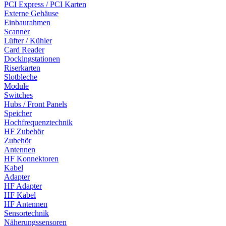
PCI Express / PCI Karten
Externe Gehäuse
Einbaurahmen
Scanner
Lüfter / Kühler
Card Reader
Dockingstationen
Riserkarten
Slotbleche
Module
Switches
Hubs / Front Panels
Speicher
Hochfrequenztechnik
HF Zubehör
Zubehör
Antennen
HF Konnektoren
Kabel
Adapter
HF Adapter
HF Kabel
HF Antennen
Sensortechnik
Näherungssensoren