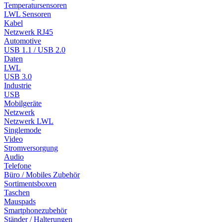
Temperatursensoren
LWL Sensoren
Kabel
Netzwerk RJ45
Automotive
USB 1.1 / USB 2.0
Daten
LWL
USB 3.0
Industrie
USB
Mobilgeräte
Netzwerk
Netzwerk LWL
Singlemode
Video
Stromversorgung
Audio
Telefone
Büro / Mobiles Zubehör
Sortimentsboxen
Taschen
Mauspads
Smartphonezubehör
Ständer / Halterungen