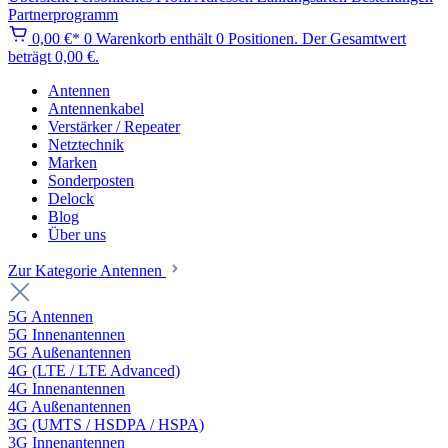
Partnerprogramm
0,00 €*
0
Warenkorb enthält 0 Positionen. Der Gesamtwert
beträgt 0,00 €.
Antennen
Antennenkabel
Verstärker / Repeater
Netztechnik
Marken
Sonderposten
Delock
Blog
Über uns
Zur Kategorie Antennen
5G Antennen
5G Innenantennen
5G Außenantennen
4G (LTE / LTE Advanced)
4G Innenantennen
4G Außenantennen
3G (UMTS / HSDPA / HSPA)
3G Innenantennen