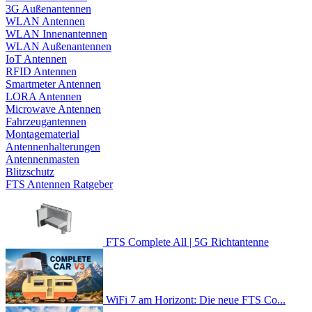
3G Außenantennen
WLAN Antennen
WLAN Innenantennen
WLAN Außenantennen
IoT Antennen
RFID Antennen
Smartmeter Antennen
LORA Antennen
Microwave Antennen
Fahrzeugantennen
Montagematerial
Antennenhalterungen
Antennenmasten
Blitzschutz
FTS Antennen Ratgeber
FTS Complete All | 5G Richtantenne
WiFi 7 am Horizont: Die neue FTS Co...