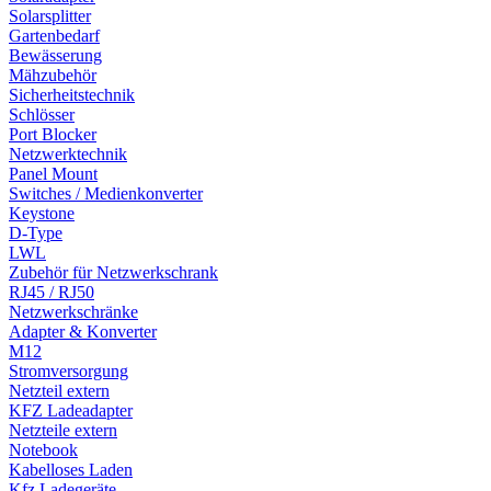
Solarsplitter
Gartenbedarf
Bewässerung
Mähzubehör
Sicherheitstechnik
Schlösser
Port Blocker
Netzwerktechnik
Panel Mount
Switches / Medienkonverter
Keystone
D-Type
LWL
Zubehör für Netzwerkschrank
RJ45 / RJ50
Netzwerkschränke
Adapter & Konverter
M12
Stromversorgung
Netzteil extern
KFZ Ladeadapter
Netzteile extern
Notebook
Kabelloses Laden
Kfz Ladegeräte