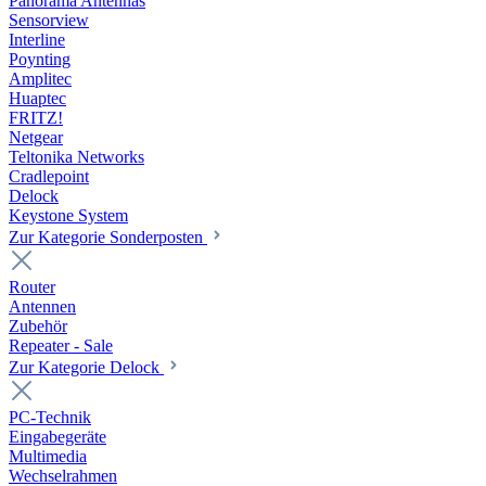
Panorama Antennas
Sensorview
Interline
Poynting
Amplitec
Huaptec
FRITZ!
Netgear
Teltonika Networks
Cradlepoint
Delock
Keystone System
Zur Kategorie Sonderposten
Router
Antennen
Zubehör
Repeater - Sale
Zur Kategorie Delock
PC-Technik
Eingabegeräte
Multimedia
Wechselrahmen