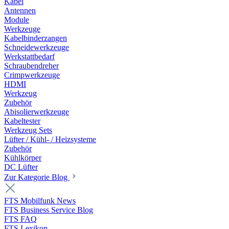
Kabel
Antennen
Module
Werkzeuge
Kabelbinderzangen
Schneidewerkzeuge
Werkstattbedarf
Schraubendreher
Crimpwerkzeuge
HDMI
Werkzeug
Zubehör
Abisolierwerkzeuge
Kabeltester
Werkzeug Sets
Lüfter / Kühl- / Heizsysteme
Zubehör
Kühlkörper
DC Lüfter
Zur Kategorie Blog
FTS Mobilfunk News
FTS Business Service Blog
FTS FAQ
FTS Lexikon