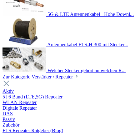
5G & LTE Antennenkabel - Hohe Downl...
Antennenkabel FTS-H 300 mit Stecker...
Welcher Stecker gehört an welchen R...
Zur Kategorie Verstärker / Repeater
Aktiv
5 | 6 Band (LTE,5G) Repeater
WLAN Repeater
Digitale Repeater
DAS
Passiv
Zubehör
FTS Repeater Ratgeber (Blog)