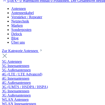
0,00 €*
0
Warenkorb enthält 0 Positionen. Der Gesamtwert beträg
Antennen
Antennenkabel
Verstärker / Repeater
Netztechnik
Marken
Sonderposten
Delock
Blog
Über uns
Zur Kategorie Antennen
5G Antennen
5G Innenantennen
5G Außenantennen
4G (LTE / LTE Advanced)
4G Innenantennen
4G Außenantennen
3G (UMTS / HSDPA / HSPA)
3G Innenantennen
3G Außenantennen
WLAN Antennen
WLAN Innenantennen