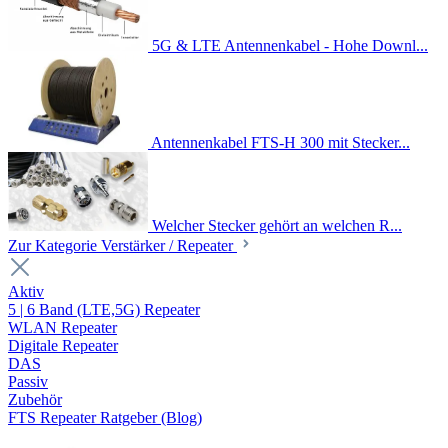
5G & LTE Antennenkabel - Hohe Downl...
Antennenkabel FTS-H 300 mit Stecker...
Welcher Stecker gehört an welchen R...
Zur Kategorie Verstärker / Repeater
Aktiv
5 | 6 Band (LTE,5G) Repeater
WLAN Repeater
Digitale Repeater
DAS
Passiv
Zubehör
FTS Repeater Ratgeber (Blog)