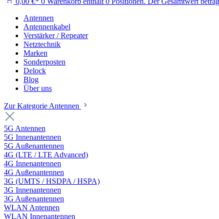
0,00 €*
0
Warenkorb enthält 0 Positionen. Der Gesamtwert beträg
Antennen
Antennenkabel
Verstärker / Repeater
Netztechnik
Marken
Sonderposten
Delock
Blog
Über uns
Zur Kategorie Antennen
5G Antennen
5G Innenantennen
5G Außenantennen
4G (LTE / LTE Advanced)
4G Innenantennen
4G Außenantennen
3G (UMTS / HSDPA / HSPA)
3G Innenantennen
3G Außenantennen
WLAN Antennen
WLAN Innenantennen