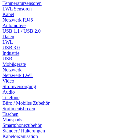
Temperatursensoren
LWL Sensoren
Kabel
Netzwerk RJ45
Automotive
USB 1.1 / USB 2.0
Daten
LWL
USB 3.0
Industrie
USB
Mobilgeräte
Netzwerk
Netzwerk LWL
Video
Stromversorgung
Audio
Telefone
Büro / Mobiles Zubehör
Sortimentsboxen
Taschen
Mauspads
Smartphonezubehör
Ständer / Halterungen
Kabelorganisation