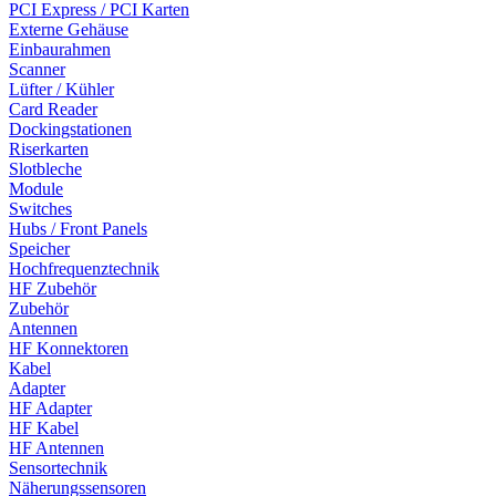
PCI Express / PCI Karten
Externe Gehäuse
Einbaurahmen
Scanner
Lüfter / Kühler
Card Reader
Dockingstationen
Riserkarten
Slotbleche
Module
Switches
Hubs / Front Panels
Speicher
Hochfrequenztechnik
HF Zubehör
Zubehör
Antennen
HF Konnektoren
Kabel
Adapter
HF Adapter
HF Kabel
HF Antennen
Sensortechnik
Näherungssensoren