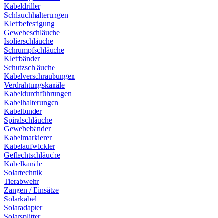
Kabeldriller
Schlauchhalterungen
Klettbefestigung
Gewebeschläuche
Isolierschläuche
Schrumpfschläuche
Klettbänder
Schutzschläuche
Kabelverschraubungen
Verdrahtungskanäle
Kabeldurchführungen
Kabelhalterungen
Kabelbinder
Spiralschläuche
Gewebebänder
Kabelmarkierer
Kabelaufwickler
Geflechtschläuche
Kabelkanäle
Solartechnik
Tierabwehr
Zangen / Einsätze
Solarkabel
Solaradapter
Solarsplitter