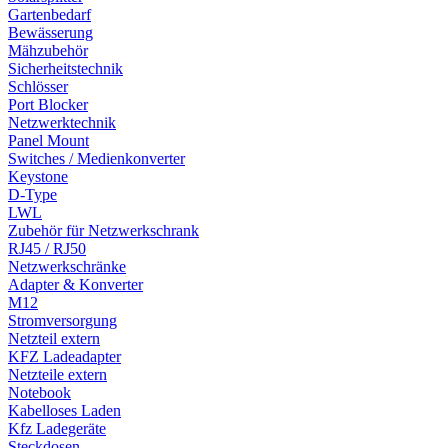
Gartenbedarf
Bewässerung
Mähzubehör
Sicherheitstechnik
Schlösser
Port Blocker
Netzwerktechnik
Panel Mount
Switches / Medienkonverter
Keystone
D-Type
LWL
Zubehör für Netzwerkschrank
RJ45 / RJ50
Netzwerkschränke
Adapter & Konverter
M12
Stromversorgung
Netzteil extern
KFZ Ladeadapter
Netzteile extern
Notebook
Kabelloses Laden
Kfz Ladegeräte
Steckdosen