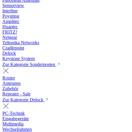
Panorama Antennas
Sensorview
Interline
Poynting
Amplitec
Huaptec
FRITZ!
Netgear
Teltonika Networks
Cradlepoint
Delock
Keystone System
Zur Kategorie Sonderposten
Router
Antennen
Zubehör
Repeater - Sale
Zur Kategorie Delock
PC-Technik
Eingabegeräte
Multimedia
Wechselrahmen