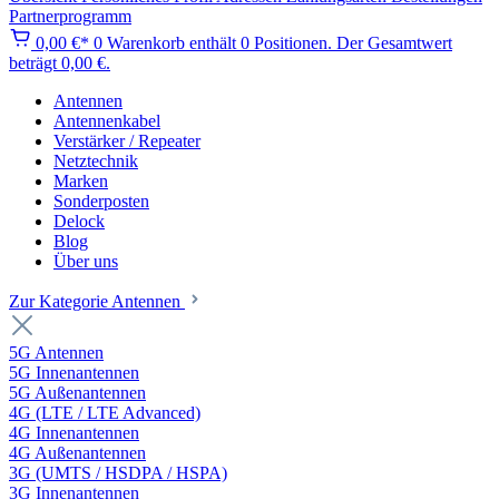
Partnerprogramm
0,00 €*
0
Warenkorb enthält 0 Positionen. Der Gesamtwert
beträgt 0,00 €.
Antennen
Antennenkabel
Verstärker / Repeater
Netztechnik
Marken
Sonderposten
Delock
Blog
Über uns
Zur Kategorie Antennen
5G Antennen
5G Innenantennen
5G Außenantennen
4G (LTE / LTE Advanced)
4G Innenantennen
4G Außenantennen
3G (UMTS / HSDPA / HSPA)
3G Innenantennen