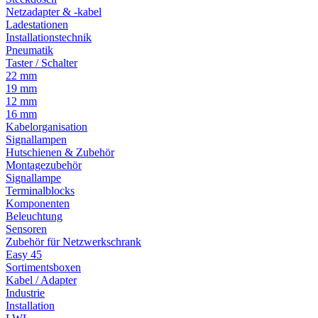
Netzadapter & -kabel
Ladestationen
Installationstechnik
Pneumatik
Taster / Schalter
22 mm
19 mm
12 mm
16 mm
Kabelorganisation
Signallampen
Hutschienen & Zubehör
Montagezubehör
Signallampe
Terminalblocks
Komponenten
Beleuchtung
Sensoren
Zubehör für Netzwerkschrank
Easy 45
Sortimentsboxen
Kabel / Adapter
Industrie
Installation