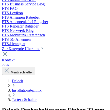
FTS Business Service Blog
FTS FAQ
FTS Lexikon
FTS Antennen Ratgeber
FTS Antennenkabel Ratgeber
FTS Repeater Ratgeber
FTS Netzwerk Blog
FTS Mobilfunk Referenzen
FTS 5G Antennen
FTS-Hennig.at
Zur Kategorie Über uns
Kontakt
Jobs
Menü schließen
Delock
Installationstechnik
Taster / Schalter
Delock Drehschalter zum Einbau 22 mm