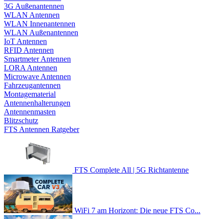
3G Außenantennen
WLAN Antennen
WLAN Innenantennen
WLAN Außenantennen
IoT Antennen
RFID Antennen
Smartmeter Antennen
LORA Antennen
Microwave Antennen
Fahrzeugantennen
Montagematerial
Antennenhalterungen
Antennenmasten
Blitzschutz
FTS Antennen Ratgeber
FTS Complete All | 5G Richtantenne
WiFi 7 am Horizont: Die neue FTS Co...