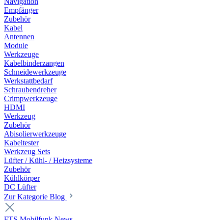
Navigation
Empfänger
Zubehör
Kabel
Antennen
Module
Werkzeuge
Kabelbinderzangen
Schneidewerkzeuge
Werkstattbedarf
Schraubendreher
Crimpwerkzeuge
HDMI
Werkzeug
Zubehör
Abisolierwerkzeuge
Kabeltester
Werkzeug Sets
Lüfter / Kühl- / Heizsysteme
Zubehör
Kühlkörper
DC Lüfter
Zur Kategorie Blog
FTS Mobilfunk News