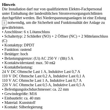
Hinweis
Die Installation darf nur von qualifiziertem Elektro-Fachpersonal
unter Einhaltung der landesüblichen Stromversorgungsrichtlinien
durchgeführt werden. Bei Niederspannungsanlagen ist eine Erdung
notwendig, um die Sicherheit und Funktionalität der Anlage zu
i
gewährleisten.
• Anschlüsse: 6 x Lötanschluss
• Schaltertyp: 2 Schließer (NO) + 2 Öffner (NC) + 2 Mittelanschluss
(C)
• Kontakttyp: DPDT
• Funktion: rastend
• Betätiger: hoch
• Belastungsgrenze: (Ui) AC 250 V / (Ith) 5 A
• Kontaktwiderstand: max. 50 mΩ
• Kontaktbelastung:
24 V DC Ohmsche Last 1 A, Induktive Last 0,7 A
110 V DC Ohmsche Last 0,2 A, Induktive Last 0,1 A
110 V AC Ohmsche Last 1 A, Induktive Last 0,7 A
220 V AC Ohmsche Last 0,5 A, Induktive Last 0,5 A
• Befestigungslochdurchmesser: ca. 22 mm
• Gewindegröße: M16
• Einbautiefe: ca. 40 mm
• Material: Kunststoff
• Kontakt: Silberlegierung