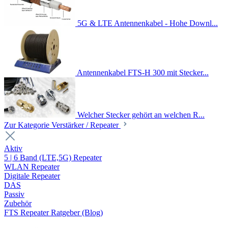
5G & LTE Antennenkabel - Hohe Downl...
Antennenkabel FTS-H 300 mit Stecker...
Welcher Stecker gehört an welchen R...
Zur Kategorie Verstärker / Repeater
Aktiv
5 | 6 Band (LTE,5G) Repeater
WLAN Repeater
Digitale Repeater
DAS
Passiv
Zubehör
FTS Repeater Ratgeber (Blog)