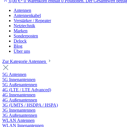
0,00 €*
0
Warenkorb enthält 0 Positionen. Der Gesamtwert beträg
Antennen
Antennenkabel
Verstärker / Repeater
Netztechnik
Marken
Sonderposten
Delock
Blog
Über uns
Zur Kategorie Antennen
5G Antennen
5G Innenantennen
5G Außenantennen
4G (LTE / LTE Advanced)
4G Innenantennen
4G Außenantennen
3G (UMTS / HSDPA / HSPA)
3G Innenantennen
3G Außenantennen
WLAN Antennen
WLAN Innenantennen