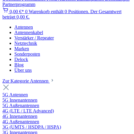
Partnerprogramm
0,00 €*
0
Warenkorb enthält 0 Positionen. Der Gesamtwert
beträgt 0,00 €.
Antennen
Antennenkabel
Verstärker / Repeater
Netztechnik
Marken
Sonderposten
Delock
Blog
Über uns
Zur Kategorie Antennen
5G Antennen
5G Innenantennen
5G Außenantennen
4G (LTE / LTE Advanced)
4G Innenantennen
4G Außenantennen
3G (UMTS / HSDPA / HSPA)
3G Innenantennen