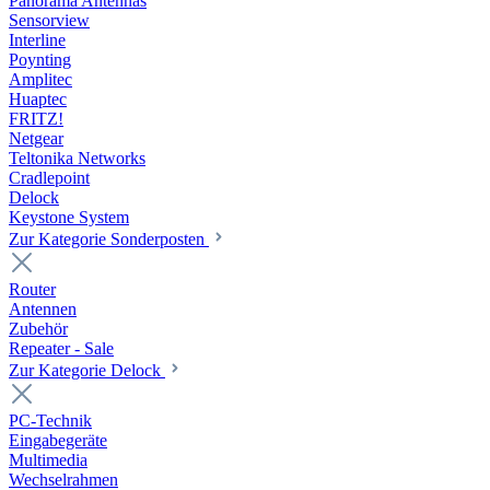
Panorama Antennas
Sensorview
Interline
Poynting
Amplitec
Huaptec
FRITZ!
Netgear
Teltonika Networks
Cradlepoint
Delock
Keystone System
Zur Kategorie Sonderposten
Router
Antennen
Zubehör
Repeater - Sale
Zur Kategorie Delock
PC-Technik
Eingabegeräte
Multimedia
Wechselrahmen