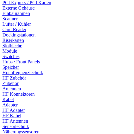
PCI Express / PCI Karten
Externe Gehäuse
Einbaurahmen
Scanner
Lüfter / Kühler
Card Reader
Dockingstationen
Riserkarten
Slotbleche
Module
Switches
Hubs / Front Panels
Speicher
Hochfrequenztechnik
HF Zubehör
Zubehör
Antennen
HF Konnektoren
Kabel
Adapter
HF Adapter
HF Kabel
HF Antennen
Sensortechnik
Näherungssensoren