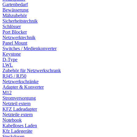
Gartenbedarf
Bewässerung
Mähzubehör
Sicherheitstechnik
Schlösser
Port Blocker
Netzwerktechnik
Panel Mount
Switches / Medienkonverter
Keystone
D-Type
LWL
Zubehör für Netzwerkschrank
RJ45 / RJ50
Netzwerkschränke
Adapter & Konverter
M12
Stromversorgung
Netzteil extern
KFZ Ladeadapter
Netzteile extern
Notebook
Kabelloses Laden
Kfz Ladegeräte
Steckdosen