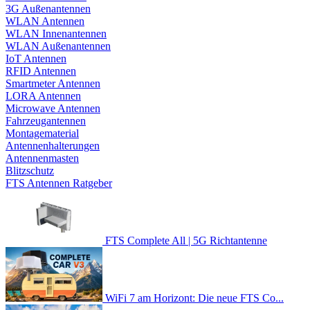
3G Außenantennen
WLAN Antennen
WLAN Innenantennen
WLAN Außenantennen
IoT Antennen
RFID Antennen
Smartmeter Antennen
LORA Antennen
Microwave Antennen
Fahrzeugantennen
Montagematerial
Antennenhalterungen
Antennenmasten
Blitzschutz
FTS Antennen Ratgeber
FTS Complete All | 5G Richtantenne
WiFi 7 am Horizont: Die neue FTS Co...