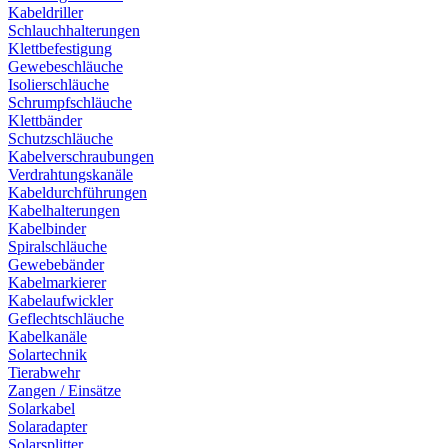
Kabeldriller
Schlauchhalterungen
Klettbefestigung
Gewebeschläuche
Isolierschläuche
Schrumpfschläuche
Klettbänder
Schutzschläuche
Kabelverschraubungen
Verdrahtungskanäle
Kabeldurchführungen
Kabelhalterungen
Kabelbinder
Spiralschläuche
Gewebebänder
Kabelmarkierer
Kabelaufwickler
Geflechtschläuche
Kabelkanäle
Solartechnik
Tierabwehr
Zangen / Einsätze
Solarkabel
Solaradapter
Solarsplitter