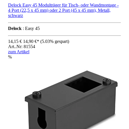
Delock Easy 45 Modulträger für Tisch- oder Wandmontage -
4 Port (22,5 x 45 mm) oder 2 Port (45 x 45 mm), Metall,
schwarz
Delock
: Easy 45
14,15 €
14,90 €*
(5.03% gespart)
Art..Nr: 81554
zum Artikel
%