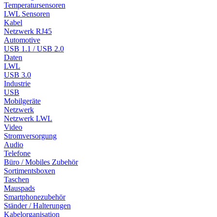
Temperatursensoren
LWL Sensoren
Kabel
Netzwerk RJ45
Automotive
USB 1.1 / USB 2.0
Daten
LWL
USB 3.0
Industrie
USB
Mobilgeräte
Netzwerk
Netzwerk LWL
Video
Stromversorgung
Audio
Telefone
Büro / Mobiles Zubehör
Sortimentsboxen
Taschen
Mauspads
Smartphonezubehör
Ständer / Halterungen
Kabelorganisation