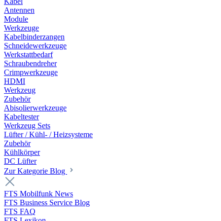
Kabel
Antennen
Module
Werkzeuge
Kabelbinderzangen
Schneidewerkzeuge
Werkstattbedarf
Schraubendreher
Crimpwerkzeuge
HDMI
Werkzeug
Zubehör
Abisolierwerkzeuge
Kabeltester
Werkzeug Sets
Lüfter / Kühl- / Heizsysteme
Zubehör
Kühlkörper
DC Lüfter
Zur Kategorie Blog
FTS Mobilfunk News
FTS Business Service Blog
FTS FAQ
FTS Lexikon