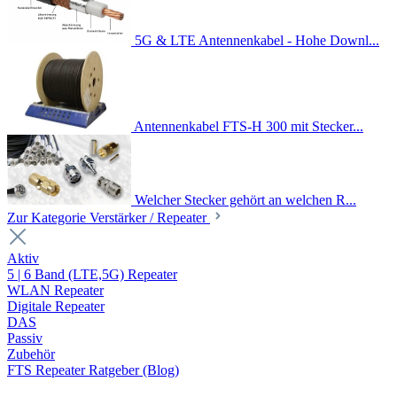
5G & LTE Antennenkabel - Hohe Downl...
Antennenkabel FTS-H 300 mit Stecker...
Welcher Stecker gehört an welchen R...
Zur Kategorie Verstärker / Repeater
Aktiv
5 | 6 Band (LTE,5G) Repeater
WLAN Repeater
Digitale Repeater
DAS
Passiv
Zubehör
FTS Repeater Ratgeber (Blog)