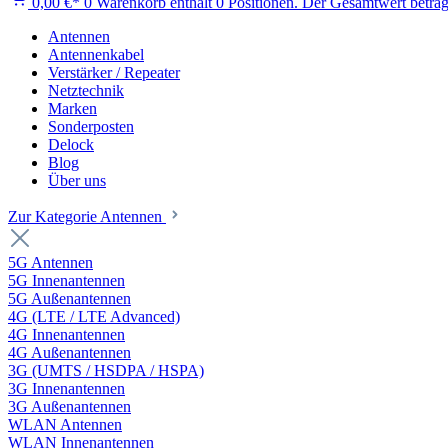
0,00 €*
0
Warenkorb enthält 0 Positionen. Der Gesamtwert beträg
Antennen
Antennenkabel
Verstärker / Repeater
Netztechnik
Marken
Sonderposten
Delock
Blog
Über uns
Zur Kategorie Antennen
5G Antennen
5G Innenantennen
5G Außenantennen
4G (LTE / LTE Advanced)
4G Innenantennen
4G Außenantennen
3G (UMTS / HSDPA / HSPA)
3G Innenantennen
3G Außenantennen
WLAN Antennen
WLAN Innenantennen