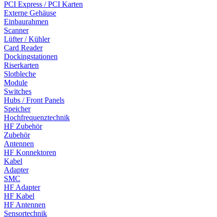
PCI Express / PCI Karten
Externe Gehäuse
Einbaurahmen
Scanner
Lüfter / Kühler
Card Reader
Dockingstationen
Riserkarten
Slotbleche
Module
Switches
Hubs / Front Panels
Speicher
Hochfrequenztechnik
HF Zubehör
Zubehör
Antennen
HF Konnektoren
Kabel
Adapter
SMC
HF Adapter
HF Kabel
HF Antennen
Sensortechnik