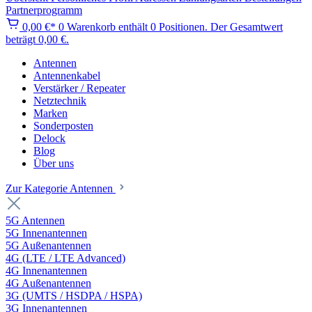
Partnerprogramm
0,00 €*
0
Warenkorb enthält 0 Positionen. Der Gesamtwert
beträgt 0,00 €.
Antennen
Antennenkabel
Verstärker / Repeater
Netztechnik
Marken
Sonderposten
Delock
Blog
Über uns
Zur Kategorie Antennen
5G Antennen
5G Innenantennen
5G Außenantennen
4G (LTE / LTE Advanced)
4G Innenantennen
4G Außenantennen
3G (UMTS / HSDPA / HSPA)
3G Innenantennen