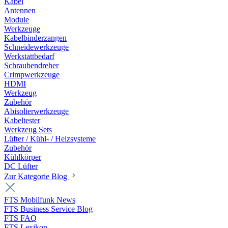
Kabel
Antennen
Module
Werkzeuge
Kabelbinderzangen
Schneidewerkzeuge
Werkstattbedarf
Schraubendreher
Crimpwerkzeuge
HDMI
Werkzeug
Zubehör
Abisolierwerkzeuge
Kabeltester
Werkzeug Sets
Lüfter / Kühl- / Heizsysteme
Zubehör
Kühlkörper
DC Lüfter
Zur Kategorie Blog
FTS Mobilfunk News
FTS Business Service Blog
FTS FAQ
FTS Lexikon