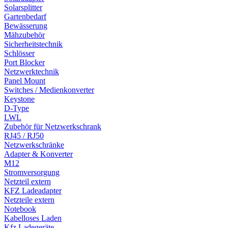
Solarsplitter
Gartenbedarf
Bewässerung
Mähzubehör
Sicherheitstechnik
Schlösser
Port Blocker
Netzwerktechnik
Panel Mount
Switches / Medienkonverter
Keystone
D-Type
LWL
Zubehör für Netzwerkschrank
RJ45 / RJ50
Netzwerkschränke
Adapter & Konverter
M12
Stromversorgung
Netzteil extern
KFZ Ladeadapter
Netzteile extern
Notebook
Kabelloses Laden
Kfz Ladegeräte