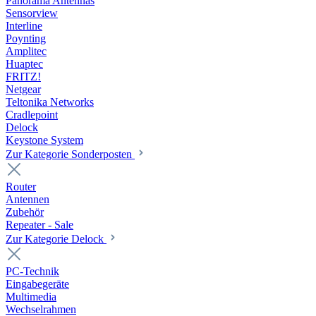
Panorama Antennas
Sensorview
Interline
Poynting
Amplitec
Huaptec
FRITZ!
Netgear
Teltonika Networks
Cradlepoint
Delock
Keystone System
Zur Kategorie Sonderposten
Router
Antennen
Zubehör
Repeater - Sale
Zur Kategorie Delock
PC-Technik
Eingabegeräte
Multimedia
Wechselrahmen