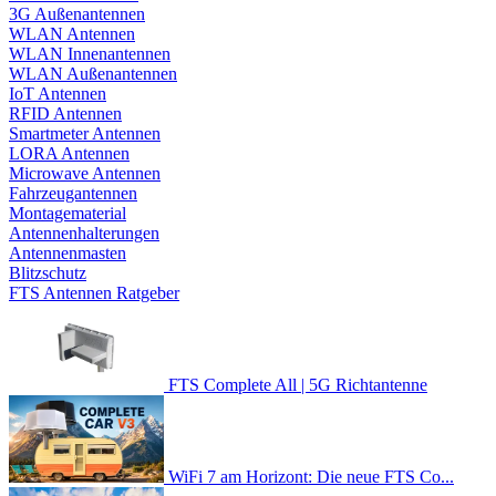
3G Außenantennen
WLAN Antennen
WLAN Innenantennen
WLAN Außenantennen
IoT Antennen
RFID Antennen
Smartmeter Antennen
LORA Antennen
Microwave Antennen
Fahrzeugantennen
Montagematerial
Antennenhalterungen
Antennenmasten
Blitzschutz
FTS Antennen Ratgeber
FTS Complete All | 5G Richtantenne
WiFi 7 am Horizont: Die neue FTS Co...