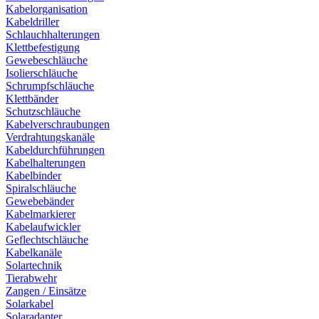
Kabelorganisation
Kabeldriller
Schlauchhalterungen
Klettbefestigung
Gewebeschläuche
Isolierschläuche
Schrumpfschläuche
Klettbänder
Schutzschläuche
Kabelverschraubungen
Verdrahtungskanäle
Kabeldurchführungen
Kabelhalterungen
Kabelbinder
Spiralschläuche
Gewebebänder
Kabelmarkierer
Kabelaufwickler
Geflechtschläuche
Kabelkanäle
Solartechnik
Tierabwehr
Zangen / Einsätze
Solarkabel
Solaradapter