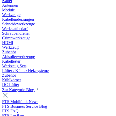
Kabel
Antennen
Module
Werkzeuge
Kabelbinderzangen
Schneidewerkzeuge
Werkstattbedarf
Schraubendreher
Crimpwerkzeuge
HDMI
Werkzeug
Zubehör
Abisolierwerkzeuge
Kabeltester
Werkzeug Sets
Lüfter / Kühl- / Heizsysteme
Zubehör
Kühlkörper
DC Lüfter
Zur Kategorie Blog
FTS Mobilfunk News
FTS Business Service Blog
FTS FAQ
FTS Lexikon