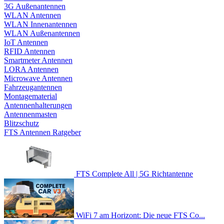
3G Außenantennen
WLAN Antennen
WLAN Innenantennen
WLAN Außenantennen
IoT Antennen
RFID Antennen
Smartmeter Antennen
LORA Antennen
Microwave Antennen
Fahrzeugantennen
Montagematerial
Antennenhalterungen
Antennenmasten
Blitzschutz
FTS Antennen Ratgeber
FTS Complete All | 5G Richtantenne
WiFi 7 am Horizont: Die neue FTS Co...