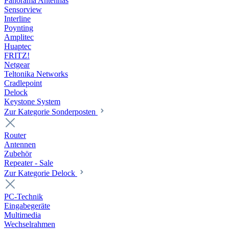
Panorama Antennas
Sensorview
Interline
Poynting
Amplitec
Huaptec
FRITZ!
Netgear
Teltonika Networks
Cradlepoint
Delock
Keystone System
Zur Kategorie Sonderposten
Router
Antennen
Zubehör
Repeater - Sale
Zur Kategorie Delock
PC-Technik
Eingabegeräte
Multimedia
Wechselrahmen