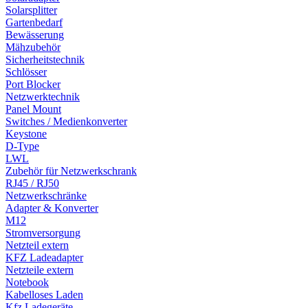
Solarsplitter
Gartenbedarf
Bewässerung
Mähzubehör
Sicherheitstechnik
Schlösser
Port Blocker
Netzwerktechnik
Panel Mount
Switches / Medienkonverter
Keystone
D-Type
LWL
Zubehör für Netzwerkschrank
RJ45 / RJ50
Netzwerkschränke
Adapter & Konverter
M12
Stromversorgung
Netzteil extern
KFZ Ladeadapter
Netzteile extern
Notebook
Kabelloses Laden
Kfz Ladegeräte