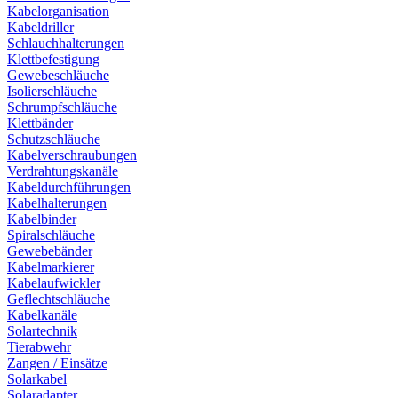
Kabelorganisation
Kabeldriller
Schlauchhalterungen
Klettbefestigung
Gewebeschläuche
Isolierschläuche
Schrumpfschläuche
Klettbänder
Schutzschläuche
Kabelverschraubungen
Verdrahtungskanäle
Kabeldurchführungen
Kabelhalterungen
Kabelbinder
Spiralschläuche
Gewebebänder
Kabelmarkierer
Kabelaufwickler
Geflechtschläuche
Kabelkanäle
Solartechnik
Tierabwehr
Zangen / Einsätze
Solarkabel
Solaradapter