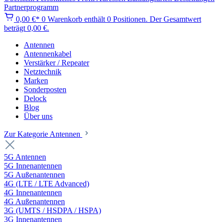
Partnerprogramm
0,00 €*
0
Warenkorb enthält 0 Positionen. Der Gesamtwert
beträgt 0,00 €.
Antennen
Antennenkabel
Verstärker / Repeater
Netztechnik
Marken
Sonderposten
Delock
Blog
Über uns
Zur Kategorie Antennen
5G Antennen
5G Innenantennen
5G Außenantennen
4G (LTE / LTE Advanced)
4G Innenantennen
4G Außenantennen
3G (UMTS / HSDPA / HSPA)
3G Innenantennen