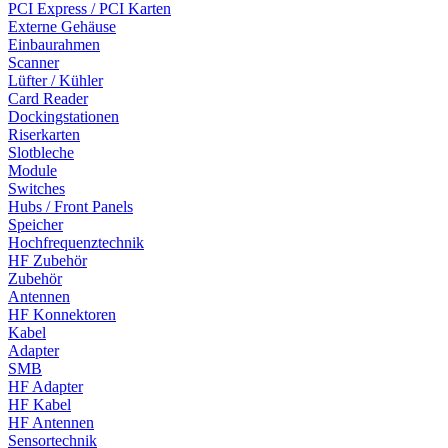
PCI Express / PCI Karten
Externe Gehäuse
Einbaurahmen
Scanner
Lüfter / Kühler
Card Reader
Dockingstationen
Riserkarten
Slotbleche
Module
Switches
Hubs / Front Panels
Speicher
Hochfrequenztechnik
HF Zubehör
Zubehör
Antennen
HF Konnektoren
Kabel
Adapter
SMB
HF Adapter
HF Kabel
HF Antennen
Sensortechnik