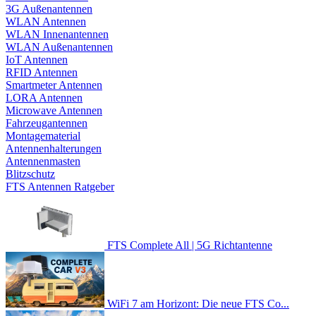
3G Außenantennen
WLAN Antennen
WLAN Innenantennen
WLAN Außenantennen
IoT Antennen
RFID Antennen
Smartmeter Antennen
LORA Antennen
Microwave Antennen
Fahrzeugantennen
Montagematerial
Antennenhalterungen
Antennenmasten
Blitzschutz
FTS Antennen Ratgeber
FTS Complete All | 5G Richtantenne
WiFi 7 am Horizont: Die neue FTS Co...