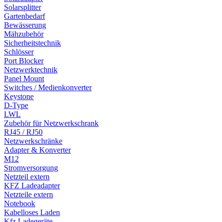
Solarsplitter
Gartenbedarf
Bewässerung
Mähzubehör
Sicherheitstechnik
Schlösser
Port Blocker
Netzwerktechnik
Panel Mount
Switches / Medienkonverter
Keystone
D-Type
LWL
Zubehör für Netzwerkschrank
RJ45 / RJ50
Netzwerkschränke
Adapter & Konverter
M12
Stromversorgung
Netzteil extern
KFZ Ladeadapter
Netzteile extern
Notebook
Kabelloses Laden
Kfz Ladegeräte