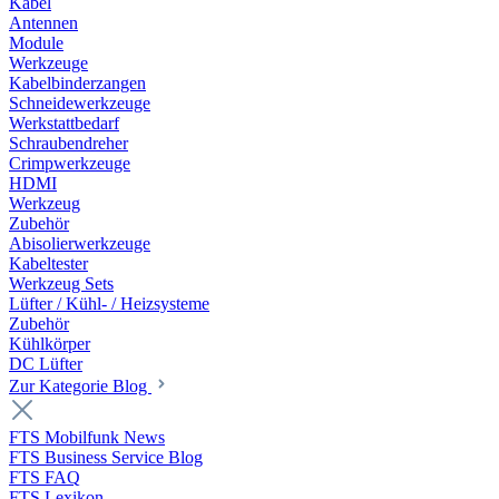
Kabel
Antennen
Module
Werkzeuge
Kabelbinderzangen
Schneidewerkzeuge
Werkstattbedarf
Schraubendreher
Crimpwerkzeuge
HDMI
Werkzeug
Zubehör
Abisolierwerkzeuge
Kabeltester
Werkzeug Sets
Lüfter / Kühl- / Heizsysteme
Zubehör
Kühlkörper
DC Lüfter
Zur Kategorie Blog
FTS Mobilfunk News
FTS Business Service Blog
FTS FAQ
FTS Lexikon