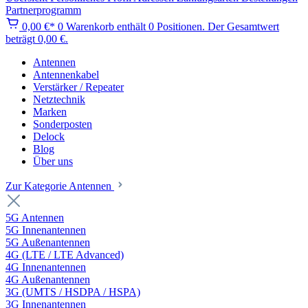
Partnerprogramm
0,00 €*
0
Warenkorb enthält 0 Positionen. Der Gesamtwert
beträgt 0,00 €.
Antennen
Antennenkabel
Verstärker / Repeater
Netztechnik
Marken
Sonderposten
Delock
Blog
Über uns
Zur Kategorie Antennen
5G Antennen
5G Innenantennen
5G Außenantennen
4G (LTE / LTE Advanced)
4G Innenantennen
4G Außenantennen
3G (UMTS / HSDPA / HSPA)
3G Innenantennen