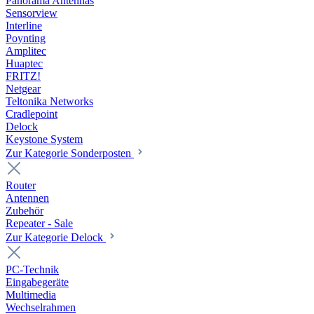
Panorama Antennas
Sensorview
Interline
Poynting
Amplitec
Huaptec
FRITZ!
Netgear
Teltonika Networks
Cradlepoint
Delock
Keystone System
Zur Kategorie Sonderposten
Router
Antennen
Zubehör
Repeater - Sale
Zur Kategorie Delock
PC-Technik
Eingabegeräte
Multimedia
Wechselrahmen