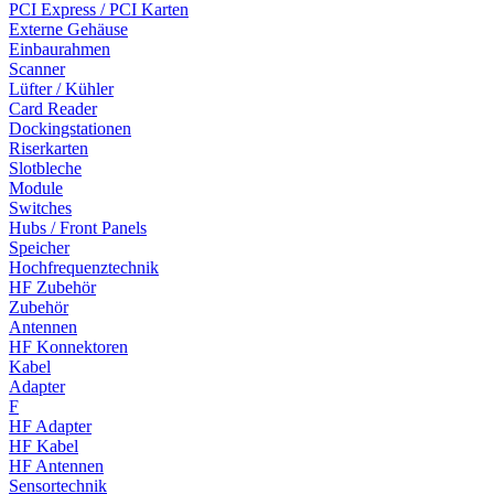
PCI Express / PCI Karten
Externe Gehäuse
Einbaurahmen
Scanner
Lüfter / Kühler
Card Reader
Dockingstationen
Riserkarten
Slotbleche
Module
Switches
Hubs / Front Panels
Speicher
Hochfrequenztechnik
HF Zubehör
Zubehör
Antennen
HF Konnektoren
Kabel
Adapter
F
HF Adapter
HF Kabel
HF Antennen
Sensortechnik