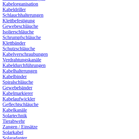
Kabelorganisation
Kabeldriller
Schlauchhalterungen
Klettbefestigung
Gewebeschläuche
Isolierschläuche
Schrumpfschläuche
Klettbänder
Schutzschläuche
Kabelverschraubungen
Verdrahtungskanäle
Kabeldurchführungen
Kabelhalterungen
Kabelbinder
Spiralschläuche
Gewebebänder
Kabelmarkierer
Kabelaufwickler
Geflechtschläuche
Kabelkanäle
Solartechnik
Tierabwehr
Zangen / Einsätze
Solarkabel
Solaradapter