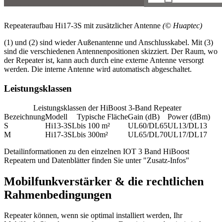
Repeateraufbau Hi17-3S mit zusätzlicher Antenne
(© Huaptec)
(1) und (2) sind wieder Außenantenne und Anschlusskabel. Mit (3)
sind die verschiedenen Antennenpositionen skizziert. Der Raum, wo
der Repeater ist, kann auch durch eine externe Antenne versorgt
werden. Die interne Antenne wird automatisch abgeschaltet.
Leistungsklassen
Leistungsklassen der HiBoost 3-Band Repeater
Bezeichnung
Modell
Typische Fläche
Gain (dB)
Power (dBm)
S
Hi13-3SL
bis 100 m²
UL60/DL65
UL13/DL13
M
Hi17-3SL
bis 300m²
UL65/DL70
UL17/DL17
Detailinformationen zu den einzelnen IOT 3 Band HiBoost
Repeatern und Datenblätter finden Sie unter
"Zusatz-Infos"
Mobilfunkverstärker & die rechtlichen
Rahmenbedingungen
Repeater können, wenn sie optimal installiert werden, Ihr