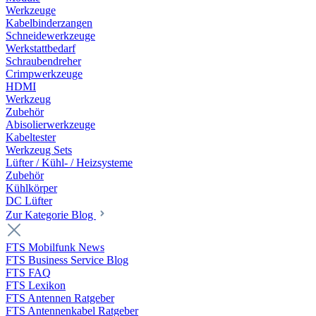
Werkzeuge
Kabelbinderzangen
Schneidewerkzeuge
Werkstattbedarf
Schraubendreher
Crimpwerkzeuge
HDMI
Werkzeug
Zubehör
Abisolierwerkzeuge
Kabeltester
Werkzeug Sets
Lüfter / Kühl- / Heizsysteme
Zubehör
Kühlkörper
DC Lüfter
Zur Kategorie Blog
FTS Mobilfunk News
FTS Business Service Blog
FTS FAQ
FTS Lexikon
FTS Antennen Ratgeber
FTS Antennenkabel Ratgeber