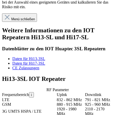
bei der Auswahl eines geeigneten Gerätes und kalkulieren Sie das
Risiko mit ein.
Menü schließen
Weitere Informationen zu den IOT
Repeatern Hi13-SL und Hi17-SL
Datenblätter zu den IOT Huaptec 3SL Repeatern
Daten für Hi13-3SL
Daten für Hi17-3SL
CE Zulassungen
Hi13-3SL IOT Repeater
RF Parameter
Frequenzbereich
Uplnk
Downlink
i
LTE
832 - 862 MHz
791 - 821 MHz
GSM
880 - 915 MHz
925 - 960 MHz
1920 - 1980
2110 - 2170
3G UMTS HSPA / LTE
MHz
MHz