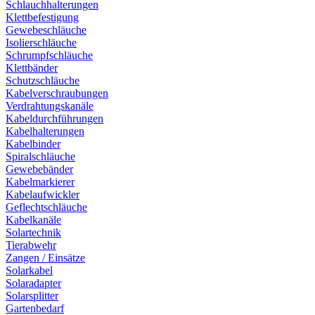
Schlauchhalterungen
Klettbefestigung
Gewebeschläuche
Isolierschläuche
Schrumpfschläuche
Klettbänder
Schutzschläuche
Kabelverschraubungen
Verdrahtungskanäle
Kabeldurchführungen
Kabelhalterungen
Kabelbinder
Spiralschläuche
Gewebebänder
Kabelmarkierer
Kabelaufwickler
Geflechtschläuche
Kabelkanäle
Solartechnik
Tierabwehr
Zangen / Einsätze
Solarkabel
Solaradapter
Solarsplitter
Gartenbedarf