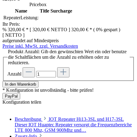
Pricebox
Name
Title
Surcharge
RepeaterLeistung:
Ihr Preis:
%
320,00 € *
[
320,00 €
NETTO
]
320,00 € *
( 0% gespart )
[
NETTO
]
aufgerundet auf Mindestpreis
Preise inkl. MwSt. zzgl. Versandkosten
Produkt Anzahl: Gib den gewünschten Wert ein oder benutze
die Schaltflächen um die Anzahl zu erhöhen oder zu
reduzieren.
Anzahl
In den Warenkorb
* Konfiguration ist unvollständig - bitte prüfen!
Pay
Pal
Konfiguration teilen
Beschreibung
IOT Repeater Hi13-3SL und H17-3SL
Dieser IOT Huaptec Repeater versorgt die Frequenzbereiche
LTE 800 Mhz, GSM 900Mhz und…
Zusatz-Info