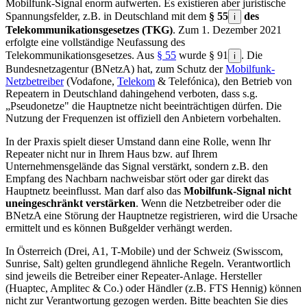
Mobilfunk-Signal enorm aufwerten. Es existieren aber juristische
Spannungsfelder, z.B. in Deutschland mit dem
§ 55
des
i
Telekommunikationsgesetzes (TKG)
. Zum 1. Dezember 2021
erfolgte eine vollständige Neufassung des
Telekommunikationsgesetzes. Aus
§ 55
wurde § 91
. Die
i
Bundesnetzagentur (BNetzA) hat, zum Schutz der
Mobilfunk-
Netzbetreiber
(Vodafone,
Telekom
& Telefónica), den Betrieb von
Repeatern in Deutschland dahingehend verboten, dass s.g.
„Pseudonetze" die Hauptnetze nicht beeinträchtigen dürfen. Die
Nutzung der Frequenzen ist offiziell den Anbietern vorbehalten.
In der Praxis spielt dieser Umstand dann eine Rolle, wenn Ihr
Repeater nicht nur in Ihrem Haus bzw. auf Ihrem
Unternehmensgelände das Signal verstärkt, sondern z.B. den
Empfang des Nachbarn nachweisbar stört oder gar direkt das
Hauptnetz beeinflusst. Man darf also das
Mobilfunk-Signal nicht
uneingeschränkt verstärken
. Wenn die Netzbetreiber oder die
BNetzA eine Störung der Hauptnetze registrieren, wird die Ursache
ermittelt und es können Bußgelder verhängt werden.
In Österreich (Drei, A1, T-Mobile) und der Schweiz (Swisscom,
Sunrise, Salt) gelten grundlegend ähnliche Regeln. Verantwortlich
sind jeweils die Betreiber einer Repeater-Anlage. Hersteller
(Huaptec, Amplitec & Co.) oder Händler (z.B. FTS Hennig) können
nicht zur Verantwortung gezogen werden. Bitte beachten Sie dies