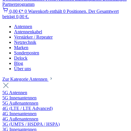
Partnerprogramm
0,00 €*
0
Warenkorb enthält 0 Positionen. Der Gesamtwert
beträgt 0,00 €.
Antennen
Antennenkabel
Verstärker / Repeater
Netztechnik
Marken
Sonderposten
Delock
Blog
Über uns
Zur Kategorie Antennen
5G Antennen
5G Innenantennen
5G Außenantennen
4G (LTE / LTE Advanced)
4G Innenantennen
4G Außenantennen
3G (UMTS / HSDPA / HSPA)
3G Innenantennen