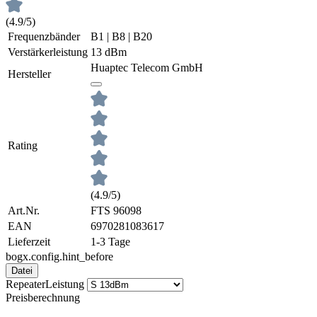
(4.9/5)
Frequenzbänder
B1 | B8 | B20
Verstärkerleistung
13 dBm
Huaptec Telecom GmbH
Hersteller
Rating
(4.9/5)
Art.Nr.
FTS 96098
EAN
6970281083617
Lieferzeit
1-3 Tage
bogx.config.hint_before
Datei
RepeaterLeistung
Preisberechnung