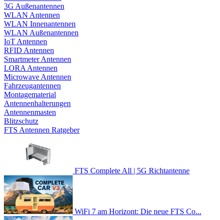
3G Außenantennen
WLAN Antennen
WLAN Innenantennen
WLAN Außenantennen
IoT Antennen
RFID Antennen
Smartmeter Antennen
LORA Antennen
Microwave Antennen
Fahrzeugantennen
Montagematerial
Antennenhalterungen
Antennenmasten
Blitzschutz
FTS Antennen Ratgeber
FTS Complete All | 5G Richtantenne
WiFi 7 am Horizont: Die neue FTS Co...