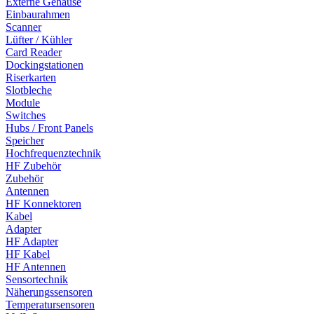
Externe Gehäuse
Einbaurahmen
Scanner
Lüfter / Kühler
Card Reader
Dockingstationen
Riserkarten
Slotbleche
Module
Switches
Hubs / Front Panels
Speicher
Hochfrequenztechnik
HF Zubehör
Zubehör
Antennen
HF Konnektoren
Kabel
Adapter
HF Adapter
HF Kabel
HF Antennen
Sensortechnik
Näherungssensoren
Temperatursensoren