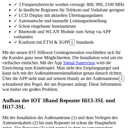
✓
3 Frequenzbereiche werden versorgt: 800, 900, 2100 MHz
✓
In ländliche Regionen für Telekom und Vodafone geeignet
✓
LCD Display mit aktuellen Übertragungsdaten
✓
Automatische und manuelle Leistungseinstellung
✓
Schon eingebaute Innenantenne
✓
Bluetooth und WLAN Module zum Setup via APP
vorhanden
✓
Konform mit ETSI & 3GPP
Standards
i
Mit der neuen IOT HiBoost Gerätegeneration erschließen sich für
die Kunden ganz neue Möglichkeiten. Die Installation wird um ein
vielfaches einfacher. Mit der App
Signal Supervisor
wird die
Einrichtung zum Kinderspiel. Man sieht den Empfangspegel und
kann sich mit der Außenantenneninstallation genau danach richten.
Über die APP sieht man auf seinem Handy an der Außenantenne
i
schraubend den Pegel, der am Repeater anliegt. Diese Information
war bisher ein großes Problem.
Aufbau der IOT 3Band Repeater Hi13-3SL und
Hi17-3SL
Mit der Installation der Außenantenne (1) und dem Verlegen des
Antennenkabels (2) bis zum Repeater ist schon die Hauptarbeit
getan. Der Repeater (3) wird zentral in dem zu versorgendem