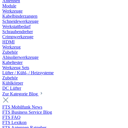
Antennen
Module
Werkzeuge
Kabelbinderzangen
Schneidewerkzeuge
Werkstattbedarf
Schraubendreher
Crimpwerkzeuge
HDMI
Werkzeug
Zubehör
Abisolierwerkzeuge
Kabeltester
Werkzeug Sets
Lüfter / Kühl- / Heizsysteme
Zubehör
Kühlkörper
DC Lüfter
Zur Kategorie Blog
FTS Mobilfunk News
FTS Business Service Blog
FTS FAQ
FTS Lexikon
FTS Antennen Ratgeber