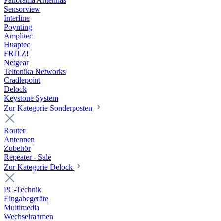
Panorama Antennas
Sensorview
Interline
Poynting
Amplitec
Huaptec
FRITZ!
Netgear
Teltonika Networks
Cradlepoint
Delock
Keystone System
Zur Kategorie Sonderposten
Router
Antennen
Zubehör
Repeater - Sale
Zur Kategorie Delock
PC-Technik
Eingabegeräte
Multimedia
Wechselrahmen