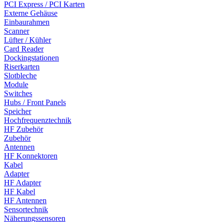
PCI Express / PCI Karten
Externe Gehäuse
Einbaurahmen
Scanner
Lüfter / Kühler
Card Reader
Dockingstationen
Riserkarten
Slotbleche
Module
Switches
Hubs / Front Panels
Speicher
Hochfrequenztechnik
HF Zubehör
Zubehör
Antennen
HF Konnektoren
Kabel
Adapter
HF Adapter
HF Kabel
HF Antennen
Sensortechnik
Näherungssensoren