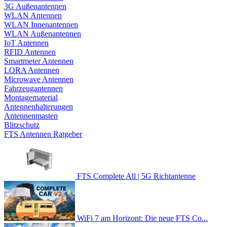
3G Außenantennen
WLAN Antennen
WLAN Innenantennen
WLAN Außenantennen
IoT Antennen
RFID Antennen
Smartmeter Antennen
LORA Antennen
Microwave Antennen
Fahrzeugantennen
Montagematerial
Antennenhalterungen
Antennenmasten
Blitzschutz
FTS Antennen Ratgeber
FTS Complete All | 5G Richtantenne
WiFi 7 am Horizont: Die neue FTS Co...