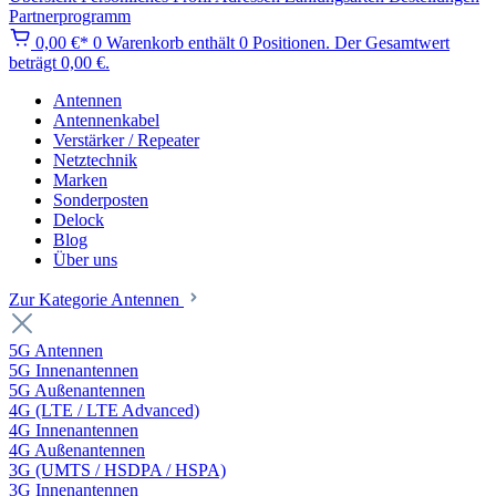
Partnerprogramm
0,00 €*
0
Warenkorb enthält 0 Positionen. Der Gesamtwert
beträgt 0,00 €.
Antennen
Antennenkabel
Verstärker / Repeater
Netztechnik
Marken
Sonderposten
Delock
Blog
Über uns
Zur Kategorie Antennen
5G Antennen
5G Innenantennen
5G Außenantennen
4G (LTE / LTE Advanced)
4G Innenantennen
4G Außenantennen
3G (UMTS / HSDPA / HSPA)
3G Innenantennen