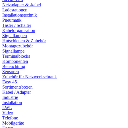
Netzadapter & -kabel
Ladestationen
Installationstechnik
Pneumatik
Taster / Schalter
Kabelorganisation
Signallampen
Hutschienen & Zubehör
Montagezubehör
Signallampe
Terminalblocks
Komponenten
Beleuchtung
Sensoren
Zubehör für Netzwerkschrank
Easy 45
Sortimentsboxen
Kabel / Adapter
Industrie
Installation
LWL
Video
Telefone
Mobilgeräte