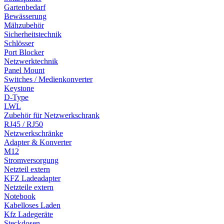
Gartenbedarf
Bewässerung
Mähzubehör
Sicherheitstechnik
Schlösser
Port Blocker
Netzwerktechnik
Panel Mount
Switches / Medienkonverter
Keystone
D-Type
LWL
Zubehör für Netzwerkschrank
RJ45 / RJ50
Netzwerkschränke
Adapter & Konverter
M12
Stromversorgung
Netzteil extern
KFZ Ladeadapter
Netzteile extern
Notebook
Kabelloses Laden
Kfz Ladegeräte
Steckdosen