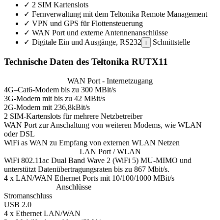
✓
2 SIM Kartenslots
✓
Fernverwaltung mit dem Teltonika Remote Management
✓
VPN und GPS für Flottensteuerung
✓
WAN Port und externe Antennenanschlüsse
✓
Digitale Ein und Ausgänge, RS232
Schnittstelle
i
Technische Daten des Teltonika RUTX11
WAN Port - Internetzugang
4G–Cat6-Modem bis zu 300 MBit/s
3G-Modem mit bis zu 42 MBit/s
2G-Modem mit 236,8kBit/s
2 SIM-Kartenslots für mehrere Netzbetreiber
WAN Port zur Anschaltung von weiteren Modems, wie WLAN
oder DSL
WiFi as WAN zu Empfang von externen WLAN Netzen
LAN Port / WLAN
WiFi 802.11ac Dual Band Wave 2 (WiFi 5) MU-MIMO und
unterstützt Datenübertragungsraten bis zu 867 Mbit/s.
4 x LAN/WAN Ethernet Ports mit 10/100/1000 MBit/s
Anschlüsse
Stromanschluss
USB 2.0
4 x Ethernet LAN/WAN