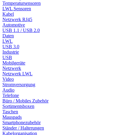
Temperatursensoren
LWL Sensoren
Kabel
Netzwerk RJ45
Automotive
USB 1.1 / USB 2.0
Daten
LWL
USB 3.0
Industrie
USB
Mobilgeräte
Netzwerk
Netzwerk LWL
Video
Stromversorgung
Audio
Telefone
Büro / Mobiles Zubehör
Sortimentsboxen
Taschen
Mauspads
Smartphonezubehör
Ständer / Halterungen
Kabelorganisation