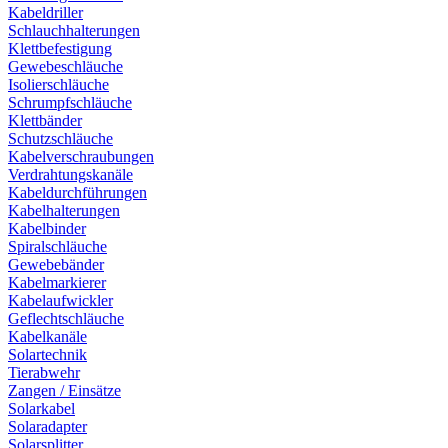
Kabeldriller
Schlauchhalterungen
Klettbefestigung
Gewebeschläuche
Isolierschläuche
Schrumpfschläuche
Klettbänder
Schutzschläuche
Kabelverschraubungen
Verdrahtungskanäle
Kabeldurchführungen
Kabelhalterungen
Kabelbinder
Spiralschläuche
Gewebebänder
Kabelmarkierer
Kabelaufwickler
Geflechtschläuche
Kabelkanäle
Solartechnik
Tierabwehr
Zangen / Einsätze
Solarkabel
Solaradapter
Solarsplitter