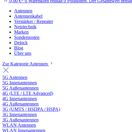
0,00 €*
0
Warenkorb enthält 0 Positionen. Der Gesamtwert beträg
Antennen
Antennenkabel
Verstärker / Repeater
Netztechnik
Marken
Sonderposten
Delock
Blog
Über uns
Zur Kategorie Antennen
5G Antennen
5G Innenantennen
5G Außenantennen
4G (LTE / LTE Advanced)
4G Innenantennen
4G Außenantennen
3G (UMTS / HSDPA / HSPA)
3G Innenantennen
3G Außenantennen
WLAN Antennen
WLAN Innenantennen