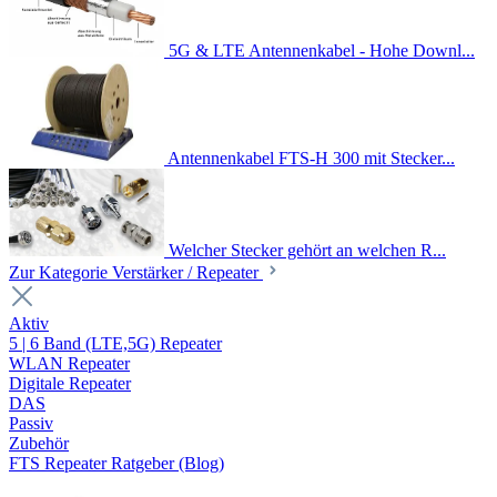
5G & LTE Antennenkabel - Hohe Downl...
Antennenkabel FTS-H 300 mit Stecker...
Welcher Stecker gehört an welchen R...
Zur Kategorie Verstärker / Repeater
Aktiv
5 | 6 Band (LTE,5G) Repeater
WLAN Repeater
Digitale Repeater
DAS
Passiv
Zubehör
FTS Repeater Ratgeber (Blog)