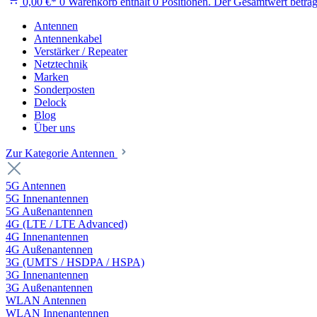
0,00 €*
0
Warenkorb enthält 0 Positionen. Der Gesamtwert beträg
Antennen
Antennenkabel
Verstärker / Repeater
Netztechnik
Marken
Sonderposten
Delock
Blog
Über uns
Zur Kategorie Antennen
5G Antennen
5G Innenantennen
5G Außenantennen
4G (LTE / LTE Advanced)
4G Innenantennen
4G Außenantennen
3G (UMTS / HSDPA / HSPA)
3G Innenantennen
3G Außenantennen
WLAN Antennen
WLAN Innenantennen