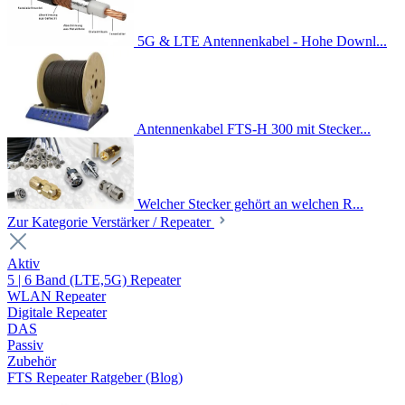
5G & LTE Antennenkabel - Hohe Downl...
Antennenkabel FTS-H 300 mit Stecker...
Welcher Stecker gehört an welchen R...
Zur Kategorie Verstärker / Repeater
Aktiv
5 | 6 Band (LTE,5G) Repeater
WLAN Repeater
Digitale Repeater
DAS
Passiv
Zubehör
FTS Repeater Ratgeber (Blog)