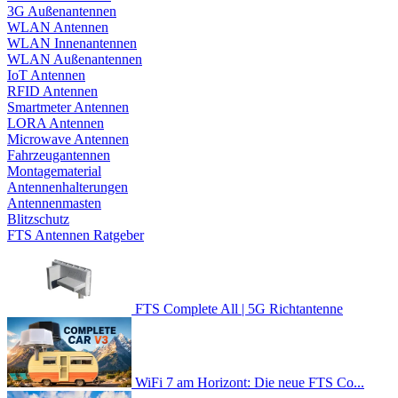
3G Außenantennen
WLAN Antennen
WLAN Innenantennen
WLAN Außenantennen
IoT Antennen
RFID Antennen
Smartmeter Antennen
LORA Antennen
Microwave Antennen
Fahrzeugantennen
Montagematerial
Antennenhalterungen
Antennenmasten
Blitzschutz
FTS Antennen Ratgeber
FTS Complete All | 5G Richtantenne
WiFi 7 am Horizont: Die neue FTS Co...