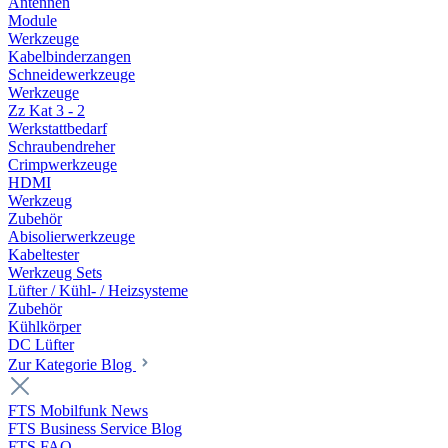
Antennen
Module
Werkzeuge
Kabelbinderzangen
Schneidewerkzeuge
Werkzeuge
Zz Kat 3 - 2
Werkstattbedarf
Schraubendreher
Crimpwerkzeuge
HDMI
Werkzeug
Zubehör
Abisolierwerkzeuge
Kabeltester
Werkzeug Sets
Lüfter / Kühl- / Heizsysteme
Zubehör
Kühlkörper
DC Lüfter
Zur Kategorie Blog
FTS Mobilfunk News
FTS Business Service Blog
FTS FAQ