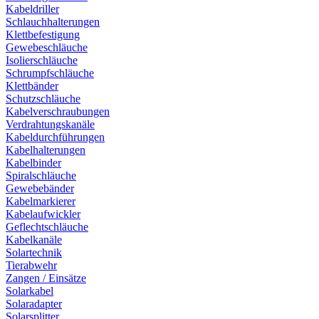
Kabeldriller
Schlauchhalterungen
Klettbefestigung
Gewebeschläuche
Isolierschläuche
Schrumpfschläuche
Klettbänder
Schutzschläuche
Kabelverschraubungen
Verdrahtungskanäle
Kabeldurchführungen
Kabelhalterungen
Kabelbinder
Spiralschläuche
Gewebebänder
Kabelmarkierer
Kabelaufwickler
Geflechtschläuche
Kabelkanäle
Solartechnik
Tierabwehr
Zangen / Einsätze
Solarkabel
Solaradapter
Solarsplitter