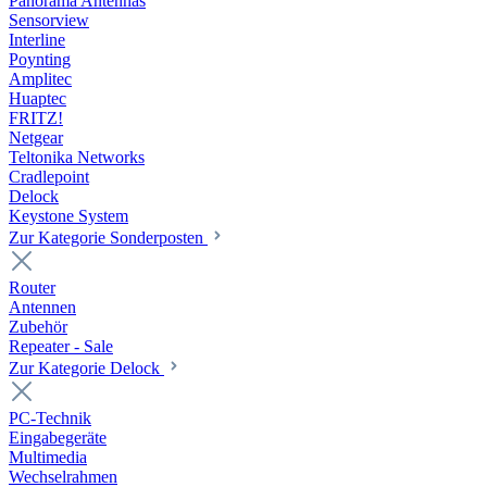
Panorama Antennas
Sensorview
Interline
Poynting
Amplitec
Huaptec
FRITZ!
Netgear
Teltonika Networks
Cradlepoint
Delock
Keystone System
Zur Kategorie Sonderposten
Router
Antennen
Zubehör
Repeater - Sale
Zur Kategorie Delock
PC-Technik
Eingabegeräte
Multimedia
Wechselrahmen