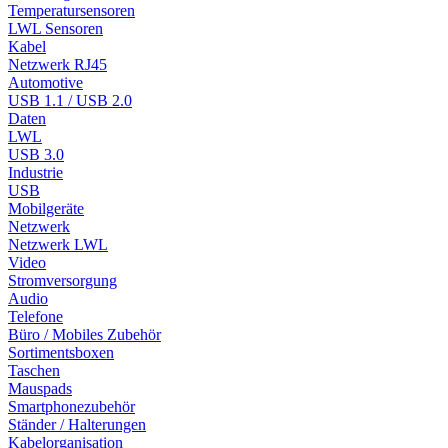
Temperatursensoren
LWL Sensoren
Kabel
Netzwerk RJ45
Automotive
USB 1.1 / USB 2.0
Daten
LWL
USB 3.0
Industrie
USB
Mobilgeräte
Netzwerk
Netzwerk LWL
Video
Stromversorgung
Audio
Telefone
Büro / Mobiles Zubehör
Sortimentsboxen
Taschen
Mauspads
Smartphonezubehör
Ständer / Halterungen
Kabelorganisation