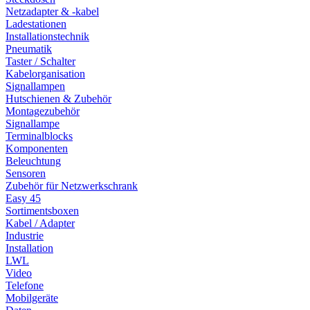
Netzadapter & -kabel
Ladestationen
Installationstechnik
Pneumatik
Taster / Schalter
Kabelorganisation
Signallampen
Hutschienen & Zubehör
Montagezubehör
Signallampe
Terminalblocks
Komponenten
Beleuchtung
Sensoren
Zubehör für Netzwerkschrank
Easy 45
Sortimentsboxen
Kabel / Adapter
Industrie
Installation
LWL
Video
Telefone
Mobilgeräte