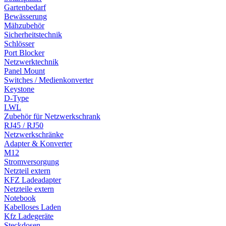
Gartenbedarf
Bewässerung
Mähzubehör
Sicherheitstechnik
Schlösser
Port Blocker
Netzwerktechnik
Panel Mount
Switches / Medienkonverter
Keystone
D-Type
LWL
Zubehör für Netzwerkschrank
RJ45 / RJ50
Netzwerkschränke
Adapter & Konverter
M12
Stromversorgung
Netzteil extern
KFZ Ladeadapter
Netzteile extern
Notebook
Kabelloses Laden
Kfz Ladegeräte
Steckdosen