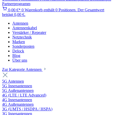
Partnerprogramm
0,00 €*
0
Warenkorb enthält 0 Positionen. Der Gesamtwert
beträgt 0,00 €.
Antennen
Antennenkabel
Verstärker / Repeater
Netztechnik
Marken
Sonderposten
Delock
Blog
Über uns
Zur Kategorie Antennen
5G Antennen
5G Innenantennen
5G Außenantennen
4G (LTE / LTE Advanced)
4G Innenantennen
4G Außenantennen
3G (UMTS / HSDPA / HSPA)
3G Innenantennen