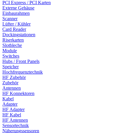
PCI Express / PCI Karten
Externe Gehäuse
Einbaurahmen
Scanner
Lüfter / Kühler
Card Reader
Dockingstationen
Riserkarten
Slotbleche
Module
Switches
Hubs / Front Panels
Speicher
Hochfrequenztechnik
HF Zubehör
Zubehör
Antennen
HF Konnektoren
Kabel
Adapter
HF Adapter
HF Kabel
HF Antennen
Sensortechnik
Näherungssensoren