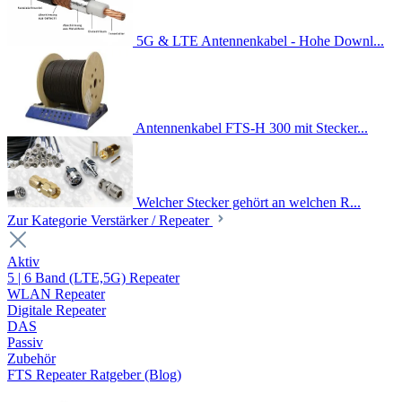
5G & LTE Antennenkabel - Hohe Downl...
Antennenkabel FTS-H 300 mit Stecker...
Welcher Stecker gehört an welchen R...
Zur Kategorie Verstärker / Repeater
Aktiv
5 | 6 Band (LTE,5G) Repeater
WLAN Repeater
Digitale Repeater
DAS
Passiv
Zubehör
FTS Repeater Ratgeber (Blog)