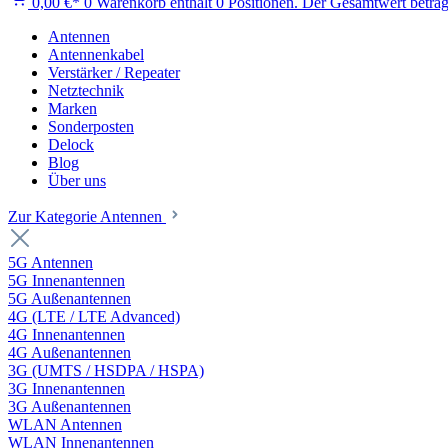
0,00 €*
0
Warenkorb enthält 0 Positionen. Der Gesamtwert beträg
Antennen
Antennenkabel
Verstärker / Repeater
Netztechnik
Marken
Sonderposten
Delock
Blog
Über uns
Zur Kategorie Antennen
5G Antennen
5G Innenantennen
5G Außenantennen
4G (LTE / LTE Advanced)
4G Innenantennen
4G Außenantennen
3G (UMTS / HSDPA / HSPA)
3G Innenantennen
3G Außenantennen
WLAN Antennen
WLAN Innenantennen