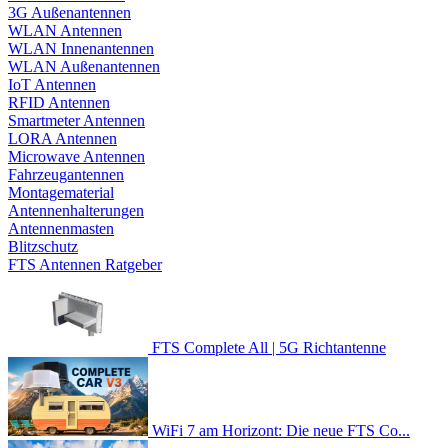
3G Außenantennen
WLAN Antennen
WLAN Innenantennen
WLAN Außenantennen
IoT Antennen
RFID Antennen
Smartmeter Antennen
LORA Antennen
Microwave Antennen
Fahrzeugantennen
Montagematerial
Antennenhalterungen
Antennenmasten
Blitzschutz
FTS Antennen Ratgeber
FTS Complete All | 5G Richtantenne
WiFi 7 am Horizont: Die neue FTS Co...