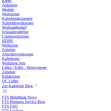
Kabel
Antennen
Module
Werkzeuge
Kabelbinderzangen
Schneidewerkzeuge
Werkstattbedarf
Schraubendreher
Crimpwerkzeuge
HDMI
Werkzeug
Zubehör
Abisolierwerkzeuge
Kabeltester
Werkzeug Sets
Lüfter / Kühl- / Heizsysteme
Zubehör
Kühlkörper
DC Lüfter
Zur Kategorie Blog
FTS Mobilfunk News
FTS Business Service Blog
FTS FAQ
FTS Lexikon