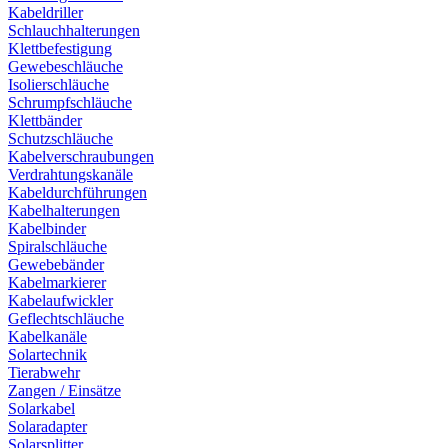
Kabeldriller
Schlauchhalterungen
Klettbefestigung
Gewebeschläuche
Isolierschläuche
Schrumpfschläuche
Klettbänder
Schutzschläuche
Kabelverschraubungen
Verdrahtungskanäle
Kabeldurchführungen
Kabelhalterungen
Kabelbinder
Spiralschläuche
Gewebebänder
Kabelmarkierer
Kabelaufwickler
Geflechtschläuche
Kabelkanäle
Solartechnik
Tierabwehr
Zangen / Einsätze
Solarkabel
Solaradapter
Solarsplitter