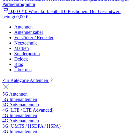
Partnerprogramm
0,00 €*
0
Warenkorb enthält 0 Positionen. Der Gesamtwert
beträgt 0,00 €.
Antennen
Antennenkabel
Verstärker / Repeater
Netztechnik
Marken
Sonderposten
Delock
Blog
Über uns
Zur Kategorie Antennen
5G Antennen
5G Innenantennen
5G Außenantennen
4G (LTE / LTE Advanced)
4G Innenantennen
4G Außenantennen
3G (UMTS / HSDPA / HSPA)
3G Innenantennen