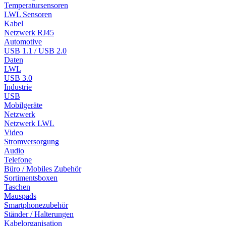
Temperatursensoren
LWL Sensoren
Kabel
Netzwerk RJ45
Automotive
USB 1.1 / USB 2.0
Daten
LWL
USB 3.0
Industrie
USB
Mobilgeräte
Netzwerk
Netzwerk LWL
Video
Stromversorgung
Audio
Telefone
Büro / Mobiles Zubehör
Sortimentsboxen
Taschen
Mauspads
Smartphonezubehör
Ständer / Halterungen
Kabelorganisation