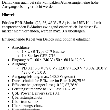
Damit kann auch bei sehr kompakten Abmessungen eine hohe
Ausgangsleistung erreicht werden.
Hinweis
Für den EPR-Modus (28, 36, 48 V / 5 A) ist ein USB Kabel mit
entsprechenden E-Marker zwingend erforderlich. Ist dieser E-
marker nicht vorhanden, werden max. 3 A übertragen.
Entsprechende Kabel von Delock sind optional erhältlich.
Anschlüsse:
1 x USB Type-C™ Buchse
1 x Stecker CEE 7/16
Eingang: AC 100 ~ 240 V / 50 ~ 60 Hz / 2,0 A
Ausgang:
PD 3.1: 5,0 V / 9,0 V / 12,0 V / 15,0 V / 3,0 A, 20,0 V
/ 28,0 V / 5,0 A
Ausgangsleistung: max. 140,0 W gesamt
Durchschnittliche Effizienz im Betrieb 89,75 %
Effizienz bei geringer Last (10 %) 87,28 %
Leistungsaufnahme bei Nulllast 0,182 W
USB Power Delivery (PD) 3.1
Überlastungsschutz
Überstromschutz
Überhitzungsschutz
Kurzschlussschutz