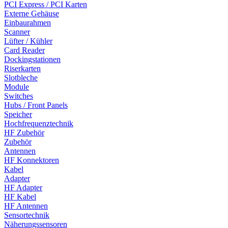
PCI Express / PCI Karten
Externe Gehäuse
Einbaurahmen
Scanner
Lüfter / Kühler
Card Reader
Dockingstationen
Riserkarten
Slotbleche
Module
Switches
Hubs / Front Panels
Speicher
Hochfrequenztechnik
HF Zubehör
Zubehör
Antennen
HF Konnektoren
Kabel
Adapter
HF Adapter
HF Kabel
HF Antennen
Sensortechnik
Näherungssensoren