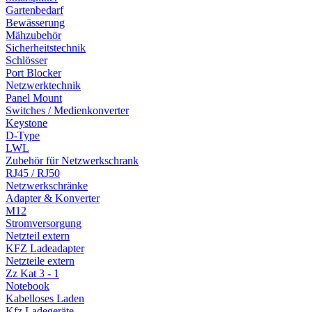
Gartenbedarf
Bewässerung
Mähzubehör
Sicherheitstechnik
Schlösser
Port Blocker
Netzwerktechnik
Panel Mount
Switches / Medienkonverter
Keystone
D-Type
LWL
Zubehör für Netzwerkschrank
RJ45 / RJ50
Netzwerkschränke
Adapter & Konverter
M12
Stromversorgung
Netzteil extern
KFZ Ladeadapter
Netzteile extern
Zz Kat 3 - 1
Notebook
Kabelloses Laden
Kfz Ladegeräte