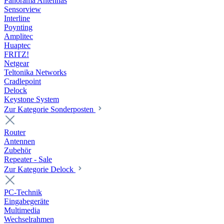
Panorama Antennas
Sensorview
Interline
Poynting
Amplitec
Huaptec
FRITZ!
Netgear
Teltonika Networks
Cradlepoint
Delock
Keystone System
Zur Kategorie Sonderposten
Router
Antennen
Zubehör
Repeater - Sale
Zur Kategorie Delock
PC-Technik
Eingabegeräte
Multimedia
Wechselrahmen