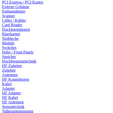
PCI Express / PCI Karten
Externe Gehäuse
Einbaurahmen
Scanner
Lüfter / Kühler
Card Reader
Dockingstationen
Riserkarten
Slotbleche
Module
Switches
Hubs / Front Panels
Speicher
Hochfrequenztechnik
HF Zubehör
Zubehör
Antennen
HF Konnektoren
Kabel
Adapter
HF Adapter
HF Kabel
HF Antennen
Sensortechnik
Näherungssensoren