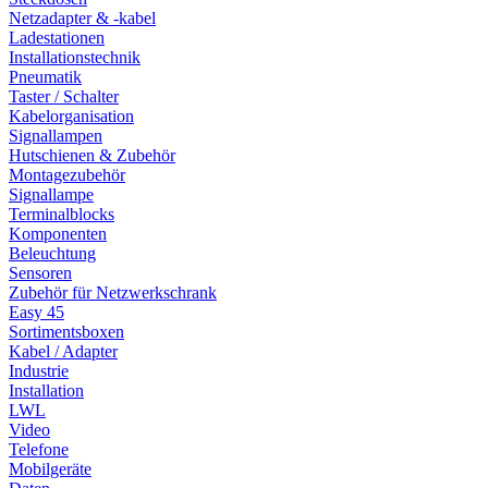
Netzadapter & -kabel
Ladestationen
Installationstechnik
Pneumatik
Taster / Schalter
Kabelorganisation
Signallampen
Hutschienen & Zubehör
Montagezubehör
Signallampe
Terminalblocks
Komponenten
Beleuchtung
Sensoren
Zubehör für Netzwerkschrank
Easy 45
Sortimentsboxen
Kabel / Adapter
Industrie
Installation
LWL
Video
Telefone
Mobilgeräte