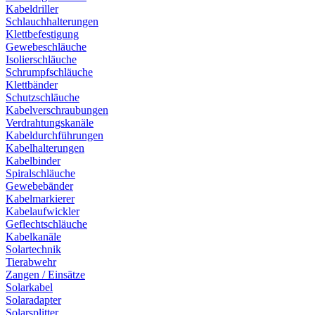
Kabeldriller
Schlauchhalterungen
Klettbefestigung
Gewebeschläuche
Isolierschläuche
Schrumpfschläuche
Klettbänder
Schutzschläuche
Kabelverschraubungen
Verdrahtungskanäle
Kabeldurchführungen
Kabelhalterungen
Kabelbinder
Spiralschläuche
Gewebebänder
Kabelmarkierer
Kabelaufwickler
Geflechtschläuche
Kabelkanäle
Solartechnik
Tierabwehr
Zangen / Einsätze
Solarkabel
Solaradapter
Solarsplitter