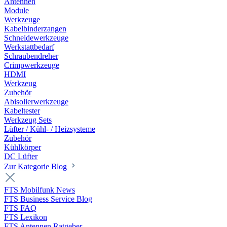
Antennen
Module
Werkzeuge
Kabelbinderzangen
Schneidewerkzeuge
Werkstattbedarf
Schraubendreher
Crimpwerkzeuge
HDMI
Werkzeug
Zubehör
Abisolierwerkzeuge
Kabeltester
Werkzeug Sets
Lüfter / Kühl- / Heizsysteme
Zubehör
Kühlkörper
DC Lüfter
Zur Kategorie Blog
FTS Mobilfunk News
FTS Business Service Blog
FTS FAQ
FTS Lexikon
FTS Antennen Ratgeber