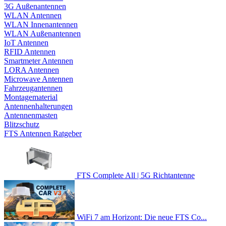
3G Außenantennen
WLAN Antennen
WLAN Innenantennen
WLAN Außenantennen
IoT Antennen
RFID Antennen
Smartmeter Antennen
LORA Antennen
Microwave Antennen
Fahrzeugantennen
Montagematerial
Antennenhalterungen
Antennenmasten
Blitzschutz
FTS Antennen Ratgeber
FTS Complete All | 5G Richtantenne
WiFi 7 am Horizont: Die neue FTS Co...