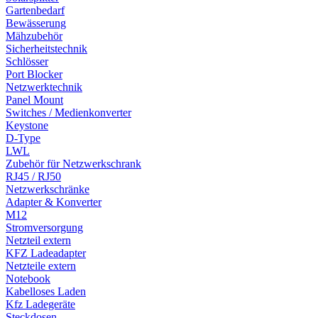
Gartenbedarf
Bewässerung
Mähzubehör
Sicherheitstechnik
Schlösser
Port Blocker
Netzwerktechnik
Panel Mount
Switches / Medienkonverter
Keystone
D-Type
LWL
Zubehör für Netzwerkschrank
RJ45 / RJ50
Netzwerkschränke
Adapter & Konverter
M12
Stromversorgung
Netzteil extern
KFZ Ladeadapter
Netzteile extern
Notebook
Kabelloses Laden
Kfz Ladegeräte
Steckdosen