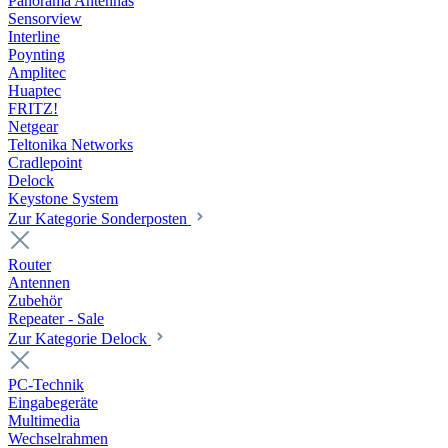
Panorama Antennas
Sensorview
Interline
Poynting
Amplitec
Huaptec
FRITZ!
Netgear
Teltonika Networks
Cradlepoint
Delock
Keystone System
Zur Kategorie Sonderposten
Router
Antennen
Zubehör
Repeater - Sale
Zur Kategorie Delock
PC-Technik
Eingabegeräte
Multimedia
Wechselrahmen