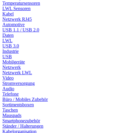
Temperatursensoren
LWL Sensoren
Kabel
Netzwerk RJ45
Automotive
USB 1.1 / USB 2.0
Daten
LWL
USB 3.0
Industrie
USB
Mobilgeräte
Netzwerk
Netzwerk LWL
Video
Stromversorgung
Audio
Telefone
Büro / Mobiles Zubehör
Sortimentsboxen
Taschen
Mauspads
Smartphonezubehör
Ständer / Halterungen
Kabelorganisation