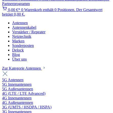
Partnerprogramm
0,00 €*
0
Warenkorb enthält 0 Positionen. Der Gesamtwert
beträgt 0,00 €.
Antennen
Antennenkabel
Verstärker / Repeater
Netztechnik
Marken
Sonderposten
Delock
Blog
Über uns
Zur Kategorie Antennen
5G Antennen
5G Innenantennen
5G Außenantennen
4G (LTE / LTE Advanced)
4G Innenantennen
4G Außenantennen
3G (UMTS / HSDPA / HSPA)
3G Innenantennen