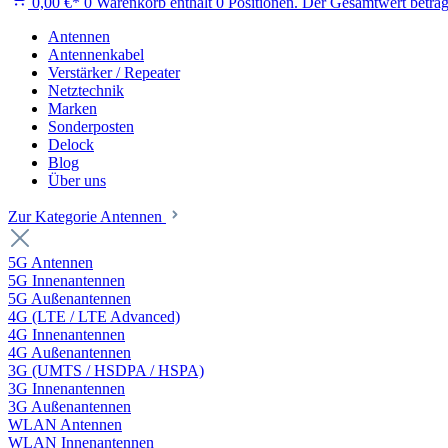
0,00 €*
0
Warenkorb enthält 0 Positionen. Der Gesamtwert beträg
Antennen
Antennenkabel
Verstärker / Repeater
Netztechnik
Marken
Sonderposten
Delock
Blog
Über uns
Zur Kategorie Antennen
5G Antennen
5G Innenantennen
5G Außenantennen
4G (LTE / LTE Advanced)
4G Innenantennen
4G Außenantennen
3G (UMTS / HSDPA / HSPA)
3G Innenantennen
3G Außenantennen
WLAN Antennen
WLAN Innenantennen