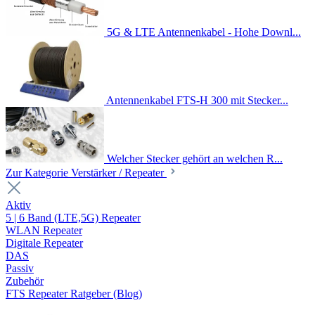
5G & LTE Antennenkabel - Hohe Downl...
Antennenkabel FTS-H 300 mit Stecker...
Welcher Stecker gehört an welchen R...
Zur Kategorie Verstärker / Repeater
Aktiv
5 | 6 Band (LTE,5G) Repeater
WLAN Repeater
Digitale Repeater
DAS
Passiv
Zubehör
FTS Repeater Ratgeber (Blog)