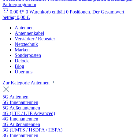
Partnerprogramm
0,00 €*
0
Warenkorb enthält 0 Positionen. Der Gesamtwert
beträgt 0,00 €.
Antennen
Antennenkabel
Verstärker / Repeater
Netztechnik
Marken
Sonderposten
Delock
Blog
Über uns
Zur Kategorie Antennen
5G Antennen
5G Innenantennen
5G Außenantennen
4G (LTE / LTE Advanced)
4G Innenantennen
4G Außenantennen
3G (UMTS / HSDPA / HSPA)
3G Innenantennen