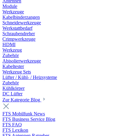
Antennen
Module
Werkzeuge
Kabelbinderzangen
Schneidewerkzeuge
Werkstattbedarf
Schraubendreher
Crimpwerkzeuge
HDMI
Werkzeug
Zubehör
Abisolierwerkzeuge
Kabeltester
Werkzeug Sets
Lüfter / Kühl- / Heizsysteme
Zubehör
Kühlkörper
DC Lüfter
Zur Kategorie Blog
FTS Mobilfunk News
FTS Business Service Blog
FTS FAQ
FTS Lexikon
FTS Antennen Ratgeber