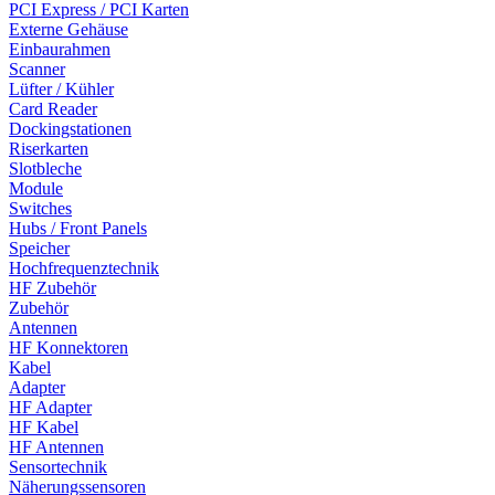
PCI Express / PCI Karten
Externe Gehäuse
Einbaurahmen
Scanner
Lüfter / Kühler
Card Reader
Dockingstationen
Riserkarten
Slotbleche
Module
Switches
Hubs / Front Panels
Speicher
Hochfrequenztechnik
HF Zubehör
Zubehör
Antennen
HF Konnektoren
Kabel
Adapter
HF Adapter
HF Kabel
HF Antennen
Sensortechnik
Näherungssensoren