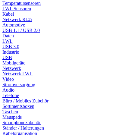
Temperatursensoren
LWL Sensoren
Kabel
Netzwerk RJ45
Automotive
USB 1.1 / USB 2.0
Daten
LWL
USB 3.0
Industrie
USB
Mobilgeräte
Netzwerk
Netzwerk LWL
Video
Stromversorgung
Audio
Telefone
Büro / Mobiles Zubehör
Sortimentsboxen
Taschen
Mauspads
Smartphonezubehör
Ständer / Halterungen
Kabelorganisation