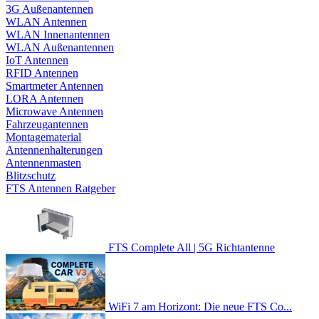
3G Außenantennen
WLAN Antennen
WLAN Innenantennen
WLAN Außenantennen
IoT Antennen
RFID Antennen
Smartmeter Antennen
LORA Antennen
Microwave Antennen
Fahrzeugantennen
Montagematerial
Antennenhalterungen
Antennenmasten
Blitzschutz
FTS Antennen Ratgeber
FTS Complete All | 5G Richtantenne
WiFi 7 am Horizont: Die neue FTS Co...