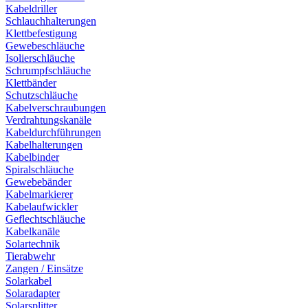
Kabeldriller
Schlauchhalterungen
Klettbefestigung
Gewebeschläuche
Isolierschläuche
Schrumpfschläuche
Klettbänder
Schutzschläuche
Kabelverschraubungen
Verdrahtungskanäle
Kabeldurchführungen
Kabelhalterungen
Kabelbinder
Spiralschläuche
Gewebebänder
Kabelmarkierer
Kabelaufwickler
Geflechtschläuche
Kabelkanäle
Solartechnik
Tierabwehr
Zangen / Einsätze
Solarkabel
Solaradapter
Solarsplitter