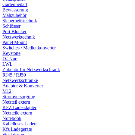
Gartenbedarf
Bewässerung
Mähzubehör
Sicherheitstechnik
Schlösser
Port Blocker
Netzwerktechnik
Panel Mount
Switches / Medienkonverter
Keystone
D-Type
LWL
Zubehör für Netzwerkschrank
RJ45 / RJ50
Netzwerkschränke
Adapter & Konverter
M12
Stromversorgung
Netzteil extern
KFZ Ladeadapter
Netzteile extern
Notebook
Kabelloses Laden
Kfz Ladegeräte
Steckdosen