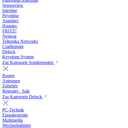
Panorama Antennas
Sensorview
Interline
Poynting
Amplitec
Huaptec
FRITZ!
Netgear
Teltonika Networks
Cradlepoint
Delock
Keystone System
Zur Kategorie Sonderposten
Router
Antennen
Zubehör
Repeater - Sale
Zur Kategorie Delock
PC-Technik
Eingabegeräte
Multimedia
Wechselrahmen