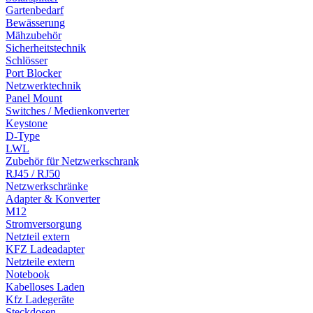
Gartenbedarf
Bewässerung
Mähzubehör
Sicherheitstechnik
Schlösser
Port Blocker
Netzwerktechnik
Panel Mount
Switches / Medienkonverter
Keystone
D-Type
LWL
Zubehör für Netzwerkschrank
RJ45 / RJ50
Netzwerkschränke
Adapter & Konverter
M12
Stromversorgung
Netzteil extern
KFZ Ladeadapter
Netzteile extern
Notebook
Kabelloses Laden
Kfz Ladegeräte
Steckdosen