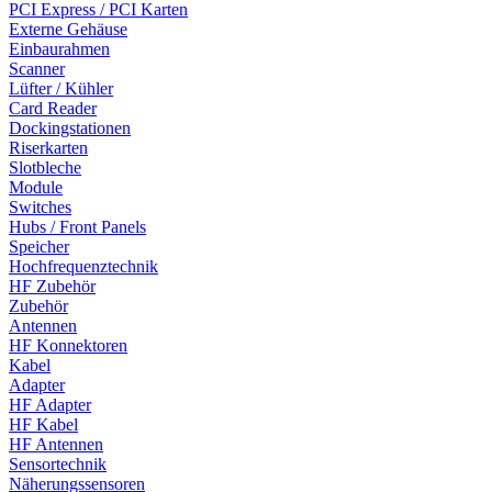
PCI Express / PCI Karten
Externe Gehäuse
Einbaurahmen
Scanner
Lüfter / Kühler
Card Reader
Dockingstationen
Riserkarten
Slotbleche
Module
Switches
Hubs / Front Panels
Speicher
Hochfrequenztechnik
HF Zubehör
Zubehör
Antennen
HF Konnektoren
Kabel
Adapter
HF Adapter
HF Kabel
HF Antennen
Sensortechnik
Näherungssensoren