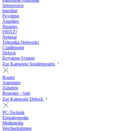
Panorama Antennas
Sensorview
Interline
Poynting
Amplitec
Huaptec
FRITZ!
Netgear
Teltonika Networks
Cradlepoint
Delock
Keystone System
Zur Kategorie Sonderposten
Router
Antennen
Zubehör
Repeater - Sale
Zur Kategorie Delock
PC-Technik
Eingabegeräte
Multimedia
Wechselrahmen