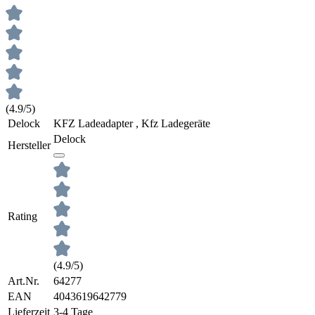
(4.9/5)
Delock
KFZ Ladeadapter , Kfz Ladegeräte
Delock
Hersteller
Rating
(4.9/5)
Art.Nr.
64277
EAN
4043619642779
Lieferzeit
3-4 Tage