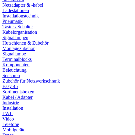
Netzadapter & -kabel
Ladestationen
Installationstechnik
Pneumatik
Taster / Schalter
Kabelorganisation
Signallampen
Hutschienen & Zubehör
Montagezubehör
Signallampe
Terminalblocks
Komponenten
Beleuchtung
Sensoren
Zubehör für Netzwerkschrank
Easy 45
Sortimentsboxen
Kabel / Adapter
Industrie
Installation
LWL
Video
Telefone
Mobilgeräte