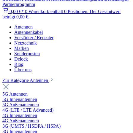
Partnerprogramm
0,00 €*
0
Warenkorb enthält 0 Positionen. Der Gesamtwert
beträgt 0,00 €.
Antennen
Antennenkabel
Verstärker / Repeater
Netztechnik
Marken
Sonderposten
Delock
Blog
Über uns
Zur Kategorie Antennen
5G Antennen
5G Innenantennen
5G Außenantennen
4G (LTE / LTE Advanced)
4G Innenantennen
4G Außenantennen
3G (UMTS / HSDPA / HSPA)
3G Innenantennen