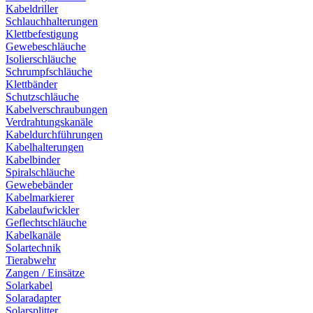
Kabeldriller
Schlauchhalterungen
Klettbefestigung
Gewebeschläuche
Isolierschläuche
Schrumpfschläuche
Klettbänder
Schutzschläuche
Kabelverschraubungen
Verdrahtungskanäle
Kabeldurchführungen
Kabelhalterungen
Kabelbinder
Spiralschläuche
Gewebebänder
Kabelmarkierer
Kabelaufwickler
Geflechtschläuche
Kabelkanäle
Solartechnik
Tierabwehr
Zangen / Einsätze
Solarkabel
Solaradapter
Solarsplitter