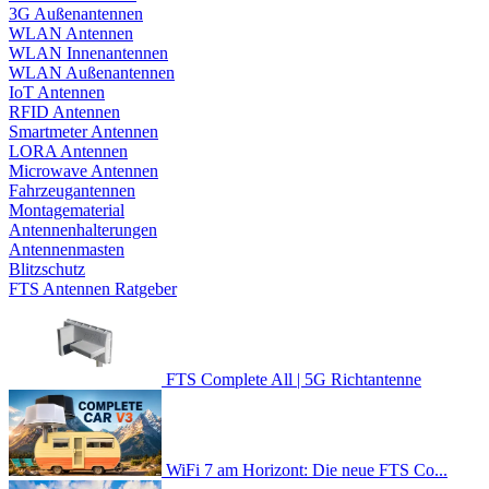
3G Außenantennen
WLAN Antennen
WLAN Innenantennen
WLAN Außenantennen
IoT Antennen
RFID Antennen
Smartmeter Antennen
LORA Antennen
Microwave Antennen
Fahrzeugantennen
Montagematerial
Antennenhalterungen
Antennenmasten
Blitzschutz
FTS Antennen Ratgeber
FTS Complete All | 5G Richtantenne
WiFi 7 am Horizont: Die neue FTS Co...