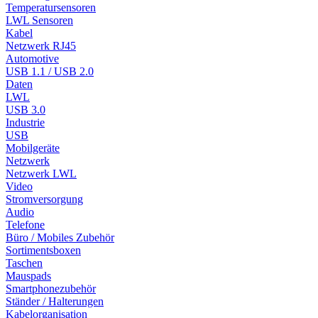
Temperatursensoren
LWL Sensoren
Kabel
Netzwerk RJ45
Automotive
USB 1.1 / USB 2.0
Daten
LWL
USB 3.0
Industrie
USB
Mobilgeräte
Netzwerk
Netzwerk LWL
Video
Stromversorgung
Audio
Telefone
Büro / Mobiles Zubehör
Sortimentsboxen
Taschen
Mauspads
Smartphonezubehör
Ständer / Halterungen
Kabelorganisation