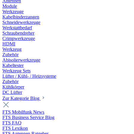
Antennen
Module
Werkzeuge
Kabelbinderzangen
Schneidewerkzeuge
Werkstattbedarf
Schraubendreher
Crimpwerkzeuge
HDMI
Werkzeug
Zubehör
Abisolierwerkzeuge
Kabeltester
Werkzeug Sets
Lüfter / Kühl- / Heizsysteme
Zubehör
Kühlkörper
DC Lüfter
Zur Kategorie Blog
FTS Mobilfunk News
FTS Business Service Blog
FTS FAQ
FTS Lexikon
FTS Antennen Ratgeber