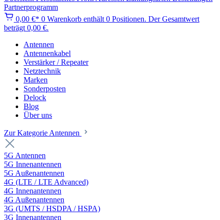
Partnerprogramm
0,00 €*
0
Warenkorb enthält 0 Positionen. Der Gesamtwert
beträgt 0,00 €.
Antennen
Antennenkabel
Verstärker / Repeater
Netztechnik
Marken
Sonderposten
Delock
Blog
Über uns
Zur Kategorie Antennen
5G Antennen
5G Innenantennen
5G Außenantennen
4G (LTE / LTE Advanced)
4G Innenantennen
4G Außenantennen
3G (UMTS / HSDPA / HSPA)
3G Innenantennen