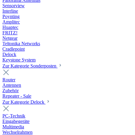
Panorama Antennas
Sensorview
Interline
Poynting
Amplitec
Huaptec
FRITZ!
Netgear
Teltonika Networks
Cradlepoint
Delock
Keystone System
Zur Kategorie Sonderposten
Router
Antennen
Zubehör
Repeater - Sale
Zur Kategorie Delock
PC-Technik
Eingabegeräte
Multimedia
Wechselrahmen