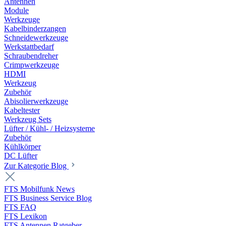
Antennen
Module
Werkzeuge
Kabelbinderzangen
Schneidewerkzeuge
Werkstattbedarf
Schraubendreher
Crimpwerkzeuge
HDMI
Werkzeug
Zubehör
Abisolierwerkzeuge
Kabeltester
Werkzeug Sets
Lüfter / Kühl- / Heizsysteme
Zubehör
Kühlkörper
DC Lüfter
Zur Kategorie Blog
FTS Mobilfunk News
FTS Business Service Blog
FTS FAQ
FTS Lexikon
FTS Antennen Ratgeber