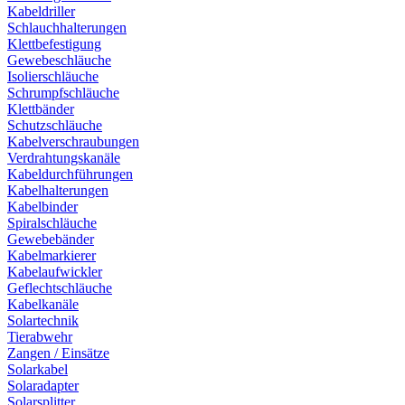
Kabeldriller
Schlauchhalterungen
Klettbefestigung
Gewebeschläuche
Isolierschläuche
Schrumpfschläuche
Klettbänder
Schutzschläuche
Kabelverschraubungen
Verdrahtungskanäle
Kabeldurchführungen
Kabelhalterungen
Kabelbinder
Spiralschläuche
Gewebebänder
Kabelmarkierer
Kabelaufwickler
Geflechtschläuche
Kabelkanäle
Solartechnik
Tierabwehr
Zangen / Einsätze
Solarkabel
Solaradapter
Solarsplitter