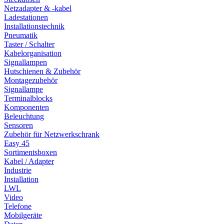
Netzadapter & -kabel
Ladestationen
Installationstechnik
Pneumatik
Taster / Schalter
Kabelorganisation
Signallampen
Hutschienen & Zubehör
Montagezubehör
Signallampe
Terminalblocks
Komponenten
Beleuchtung
Sensoren
Zubehör für Netzwerkschrank
Easy 45
Sortimentsboxen
Kabel / Adapter
Industrie
Installation
LWL
Video
Telefone
Mobilgeräte