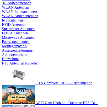
3G Außenantennen
WLAN Antennen
WLAN Innenantennen
WLAN Außenantennen
IoT Antennen
RFID Antennen
Smartmeter Antennen
LORA Antennen
Microwave Antennen
Fahrzeugantennen
Montagematerial
Antennenhalterungen
Antennenmasten
Blitzschutz
FTS Antennen Ratgeber
FTS Complete All | 5G Richtantenne
WiFi 7 am Horizont: Die neue FTS Co...