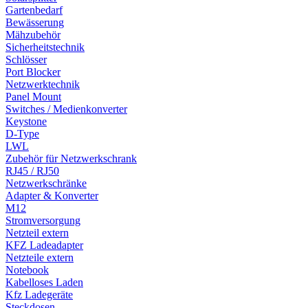
Gartenbedarf
Bewässerung
Mähzubehör
Sicherheitstechnik
Schlösser
Port Blocker
Netzwerktechnik
Panel Mount
Switches / Medienkonverter
Keystone
D-Type
LWL
Zubehör für Netzwerkschrank
RJ45 / RJ50
Netzwerkschränke
Adapter & Konverter
M12
Stromversorgung
Netzteil extern
KFZ Ladeadapter
Netzteile extern
Notebook
Kabelloses Laden
Kfz Ladegeräte
Steckdosen