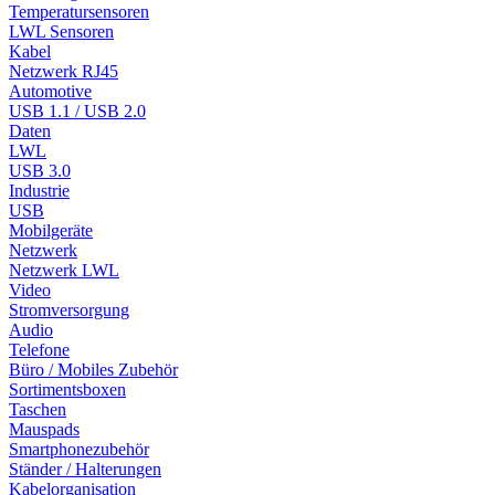
Temperatursensoren
LWL Sensoren
Kabel
Netzwerk RJ45
Automotive
USB 1.1 / USB 2.0
Daten
LWL
USB 3.0
Industrie
USB
Mobilgeräte
Netzwerk
Netzwerk LWL
Video
Stromversorgung
Audio
Telefone
Büro / Mobiles Zubehör
Sortimentsboxen
Taschen
Mauspads
Smartphonezubehör
Ständer / Halterungen
Kabelorganisation