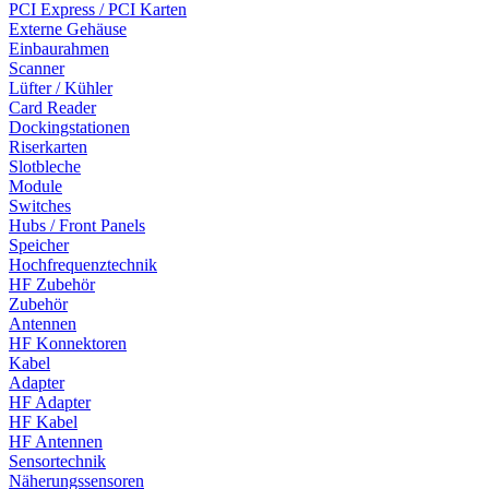
PCI Express / PCI Karten
Externe Gehäuse
Einbaurahmen
Scanner
Lüfter / Kühler
Card Reader
Dockingstationen
Riserkarten
Slotbleche
Module
Switches
Hubs / Front Panels
Speicher
Hochfrequenztechnik
HF Zubehör
Zubehör
Antennen
HF Konnektoren
Kabel
Adapter
HF Adapter
HF Kabel
HF Antennen
Sensortechnik
Näherungssensoren