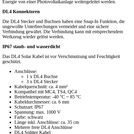
Energie von einer Photovoltaikanlage weitergeleitet werden.
DL4 Konnektoren
Die DL4 Stecker und Buchsen haben eine Snap-In Funktion, die
ungewollte Unterbrechungen vermeidet und eine sichere
Verbindung gewährt. Die Verbindung kann mit entsprechendem
Werkzeug wieder gelöst werden.
IP67 staub- und wasserdicht
Das DL4 Solar Kabel ist vor Verschmutzung und Feuchtigkeit
geschützt.
Anschlüsse:
1 x DL4 Buchse
3 x DL4 Stecker
Kabelquerschnitt: ca. 4 mm²
Kompatibel mit MC4, TS4, QC4
Betriebstemperatur: -40 °C ~ 85 °C
Kabeldurchmesser: ca. 6 mm
Schutzart: IP67
Spannung: max. 1000 V
Farbe: schwarz
Länge inkl. Anschlüsse: ca. 35 cm
Mehrere freie DL4 Anschlüsse
DL4 Splitter Kabel