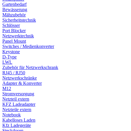
Gartenbedarf
Bewässerung
Mähzubehör
Sicherheitstechnik
Schlösser
Port Blocker
Netzwerktechnik
Panel Mount
Switches / Medienkonverter
Keystone
D-Type
LWL
Zubehör für Netzwerkschrank
RJ45 / RJ50
Netzwerkschränke
Adapter & Konverter
M12
Stromversorgung
Netzteil extern
KFZ Ladeadapter
Netzteile extern
Notebook
Kabelloses Laden
Kfz Ladegeräte
Steckdosen