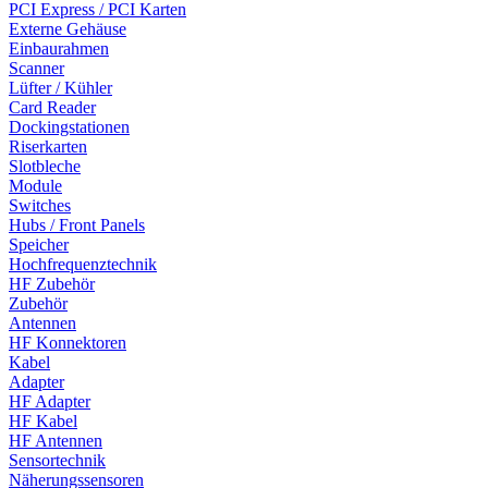
PCI Express / PCI Karten
Externe Gehäuse
Einbaurahmen
Scanner
Lüfter / Kühler
Card Reader
Dockingstationen
Riserkarten
Slotbleche
Module
Switches
Hubs / Front Panels
Speicher
Hochfrequenztechnik
HF Zubehör
Zubehör
Antennen
HF Konnektoren
Kabel
Adapter
HF Adapter
HF Kabel
HF Antennen
Sensortechnik
Näherungssensoren