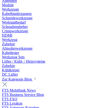
Antennen
Module
Werkzeuge
Kabelbinderzangen
Schneidewerkzeuge
Werkstattbedarf
Schraubendreher
Crimpwerkzeuge
HDMI
Werkzeug
Zubehör
Abisolierwerkzeuge
Kabeltester
Werkzeug Sets
Lüfter / Kühl- / Heizsysteme
Zubehör
Kühlkörper
DC Lüfter
Zur Kategorie Blog
FTS Mobilfunk News
FTS Business Service Blog
FTS FAQ
FTS Lexikon
FTS Antennen Ratgeber