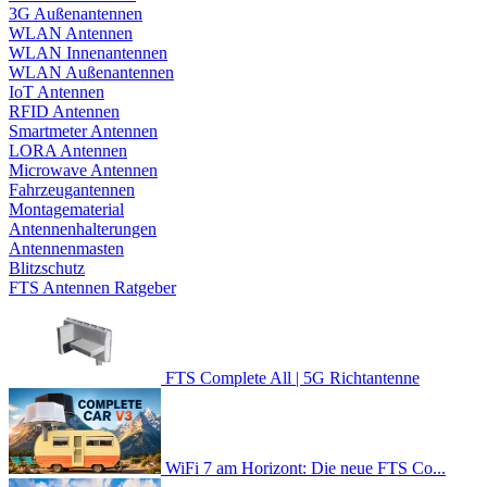
3G Außenantennen
WLAN Antennen
WLAN Innenantennen
WLAN Außenantennen
IoT Antennen
RFID Antennen
Smartmeter Antennen
LORA Antennen
Microwave Antennen
Fahrzeugantennen
Montagematerial
Antennenhalterungen
Antennenmasten
Blitzschutz
FTS Antennen Ratgeber
FTS Complete All | 5G Richtantenne
WiFi 7 am Horizont: Die neue FTS Co...