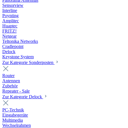
Panorama Antennas
Sensorview
Interline
Poynting
Amplitec
Huaptec
FRITZ!
Netgear
Teltonika Networks
Cradlepoint
Delock
Keystone System
Zur Kategorie Sonderposten
Router
Antennen
Zubehör
Repeater - Sale
Zur Kategorie Delock
PC-Technik
Eingabegeräte
Multimedia
Wechselrahmen