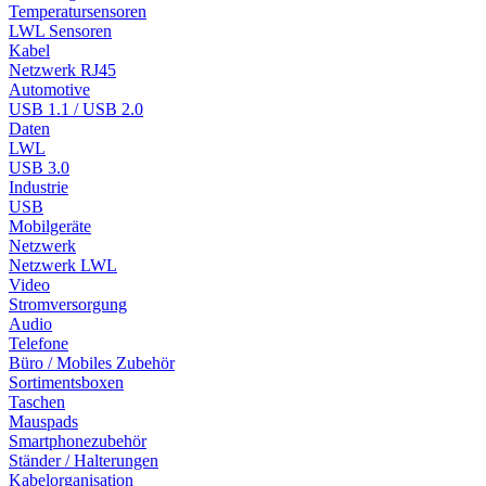
Temperatursensoren
LWL Sensoren
Kabel
Netzwerk RJ45
Automotive
USB 1.1 / USB 2.0
Daten
LWL
USB 3.0
Industrie
USB
Mobilgeräte
Netzwerk
Netzwerk LWL
Video
Stromversorgung
Audio
Telefone
Büro / Mobiles Zubehör
Sortimentsboxen
Taschen
Mauspads
Smartphonezubehör
Ständer / Halterungen
Kabelorganisation