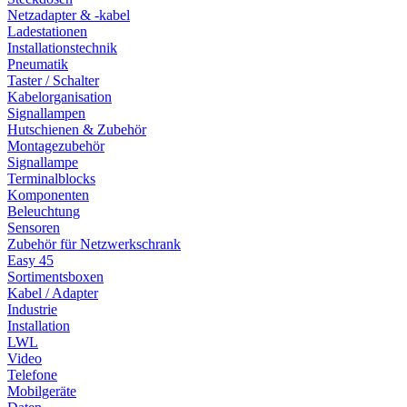
Netzadapter & -kabel
Ladestationen
Installationstechnik
Pneumatik
Taster / Schalter
Kabelorganisation
Signallampen
Hutschienen & Zubehör
Montagezubehör
Signallampe
Terminalblocks
Komponenten
Beleuchtung
Sensoren
Zubehör für Netzwerkschrank
Easy 45
Sortimentsboxen
Kabel / Adapter
Industrie
Installation
LWL
Video
Telefone
Mobilgeräte