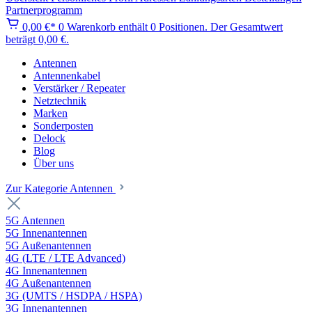
Partnerprogramm
0,00 €*
0
Warenkorb enthält 0 Positionen. Der Gesamtwert
beträgt 0,00 €.
Antennen
Antennenkabel
Verstärker / Repeater
Netztechnik
Marken
Sonderposten
Delock
Blog
Über uns
Zur Kategorie Antennen
5G Antennen
5G Innenantennen
5G Außenantennen
4G (LTE / LTE Advanced)
4G Innenantennen
4G Außenantennen
3G (UMTS / HSDPA / HSPA)
3G Innenantennen