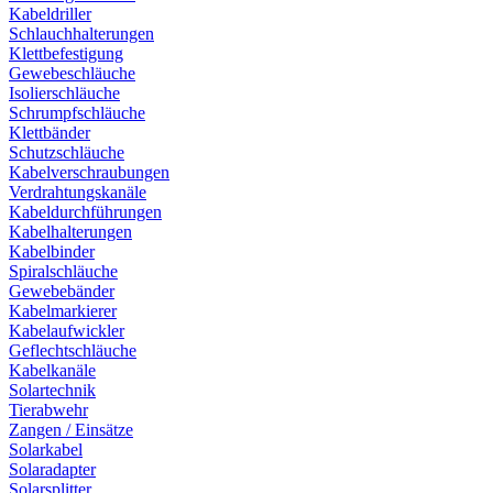
Kabeldriller
Schlauchhalterungen
Klettbefestigung
Gewebeschläuche
Isolierschläuche
Schrumpfschläuche
Klettbänder
Schutzschläuche
Kabelverschraubungen
Verdrahtungskanäle
Kabeldurchführungen
Kabelhalterungen
Kabelbinder
Spiralschläuche
Gewebebänder
Kabelmarkierer
Kabelaufwickler
Geflechtschläuche
Kabelkanäle
Solartechnik
Tierabwehr
Zangen / Einsätze
Solarkabel
Solaradapter
Solarsplitter